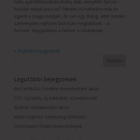
hello ajándékkavalkád Ahány alak, annyiféle farmer –
hozzád melyik passzol? Minden nő ruhatára más és
egyedi a maga módján, de van egy dolog, amit minden
szekrényben egészen biztosan megtalálunk – a
farmert. Napjainkban a farmer a ruhatárunk...
« Régebbi bejegyzések
Legutóbbi bejegyzések
BioTechUSA: Creatine monohydrate akció
CCC: Új tanév, új kalandok, új kedvencek!
Budmil: Iskolakezdési akció
Vision Express: szemüveg-előfizetés
Deichmann: Óriási kedvezmények