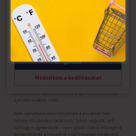
információs társadalommal összefüggő szolgáltatások
egyes kérdéseiről szóló 2001. évi CVIII. törvény, valamint
az Európai Unió előírásainak megfelelően használjuk.
Azon weblapoknak, melyek az Európai Unió országain
belül működnek, a „sütik" használatához, és ezeknek a
felhasználó számítógépén vagy egyéb eszközén történő
tárolásához a felhasználók hozzájárulását kell kérniük.
Elfogadom
Módosítom a beállításokat
Elrejtenéd a pocakod? Van néhány öltözködési
tanácsunk!
Szerző:
HelloPlazaEeltoltoUser
|
ápr 19, 2022
|
Hello
ajándékkavalkád
,
hello
hello ajándékkavalkád Elrejtenéd a pocakod? Van
néhány öltözködési tanácsunk! Sokan vagyunk, akik –
bárhogy is igyekeztünk – nem igazán tudtuk lefaragni a
derekunkról és a hasunkról a tél folyamán felrakódott