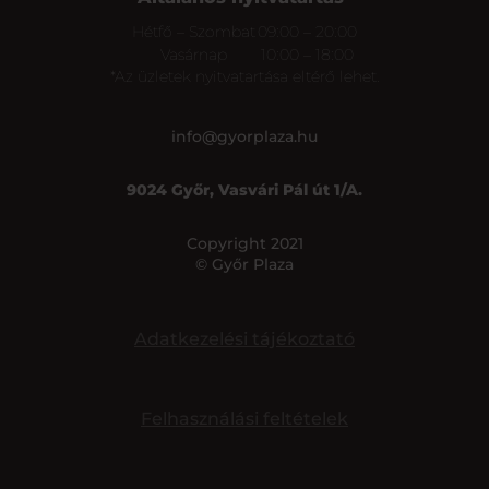
Hétfő – Szombat
09:00 – 20:00
Vasárnap
10:00 – 18:00
*Az üzletek nyitvatartása eltérő lehet.
info@gyorplaza.hu
9024 Győr, Vasvári Pál út 1/A.
Copyright 2021
© Győr Plaza
Adatkezelési tájékoztató
Felhasználási feltételek