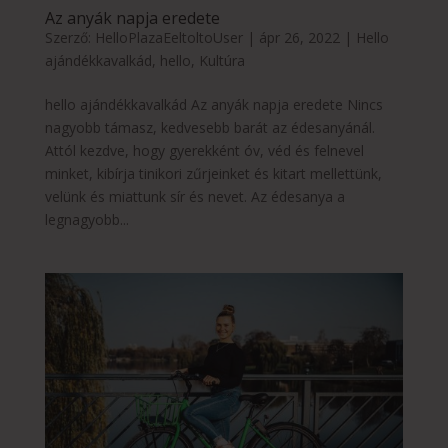
Az anyák napja eredete
Szerző:
HelloPlazaEeltoltoUser
|
ápr 26, 2022
|
Hello
ajándékkavalkád
,
hello
,
Kultúra
hello ajándékkavalkád Az anyák napja eredete Nincs
nagyobb támasz, kedvesebb barát az édesanyánál.
Attól kezdve, hogy gyerekként óv, véd és felnevel
minket, kibírja tinikori zűrjeinket és kitart mellettünk,
velünk és miattunk sír és nevet. Az édesanya a
legnagyobb...