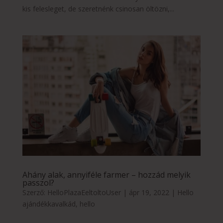
kis felesleget, de szeretnénk csinosan öltözni,...
Ahány alak, annyiféle farmer – hozzád melyik
passzol?
Szerző:
HelloPlazaEeltoltoUser
|
ápr 19, 2022
|
Hello
ajándékkavalkád
,
hello