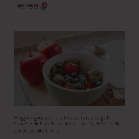
Hogyan győzzük le a tavaszi fáradtságot?
Szerző:
HelloPlazaEeltoltoUser
|
ápr 26, 2022
|
Hello
ajándékkavalkád
,
hello