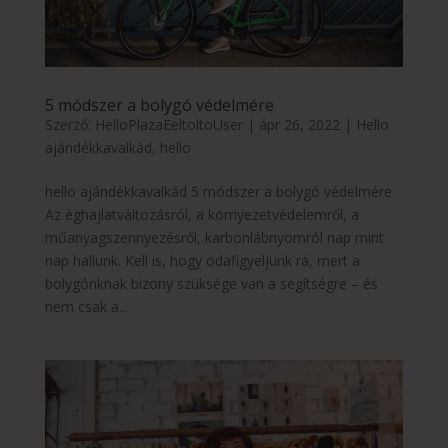
5 módszer a bolygó védelmére
Szerző:
HelloPlazaEeltoltoUser
|
ápr 26, 2022
|
Hello
ajándékkavalkád
,
hello
hello ajándékkavalkád 5 módszer a bolygó védelmére
Az éghajlatváltozásról, a környezetvédelemről, a
műanyagszennyezésről, karbonlábnyomról nap mint
nap hallunk. Kell is, hogy odafigyeljünk rá, mert a
bolygónknak bizony szüksége van a segítségre – és
nem csak a...