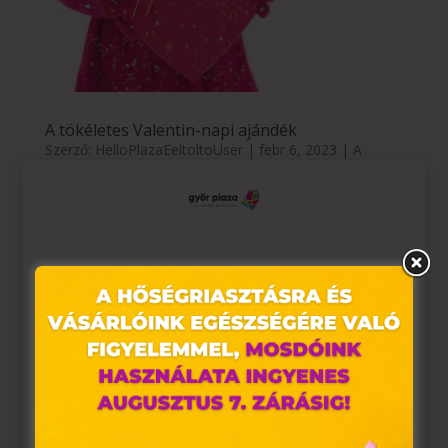
A tökéletes Valentin-napi ajándék
Szerző:
HelloPlazaEeltoltoUser
|
febr 6, 2023
|
A
Szeretetnek
,
Kultúra
,
Teret adunk
TERET ADUNK a SZERETETNEK A tökéletes Valentin-
napi ajándék Mit adjak annak aki fontos számomra,
mivel mutathatnám ki, gondolok rá? – tesszük fel a
Ez az oldal sütiket használ
kérdést az évben több alkalommal, például Valentin-
napon is. A csokoládé és egy csokor rózsa
Weboldalunkon „cookie"-kat (továbbiakban „süti")
nagyszerű ajándék,...
alkalmazunk. Ezek olyan fájlok, melyek információt
tárolnak webes böngészőjében. Ehhez az Ön
hozzájárulása szükséges.
A „sütiket" az elektronikus hírközlésről szóló 2003. évi C.
törvény, az elektronikus kereskedelmi szolgáltatások, az