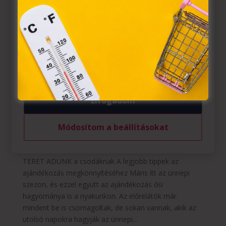
információs társadalommal összefüggő szolgáltatások
egyes kérdéseiről szóló 2001. évi CVIII. törvény, valamint
az Európai Unió előírásainak megfelelően használjuk.
Azon weblapoknak, melyek az Európai Unió országain
belül működnek, a „sütik" használatához, és ezeknek a
felhasználó számítógépén vagy egyéb eszközén történő
tárolásához a felhasználók hozzájárulását kell kérniük.
Elfogadom
A legjobb tippek az ajándékozás
megkönnyítéséhez
Módosítom a beállításokat
Szerző:
HelloPlazaEeltoltoUser
|
dec 13, 2022
|
A
csodáknak
,
Kikapcsolódás
,
Kultúra
,
Teret adunk
TERET ADUNK a csodáknak A legjobb tippek az
ajándékozás megkönnyítéséhez Máris itt az ünnepi
szezon, és ezzel együtt az ajándékozás ősi
hagyománya is a nyakunkon. Az előrelátók már
mindent be is csomagoltak, de sokan vannak, akik az
utolsó napokra hagyják az ünnepi...