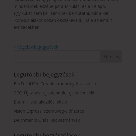
mindenkinek eszébe jut a Mikulás, és a Télapó.
Egyiküket sem kell senkinek bemutatni, bár a két
ikonikus alakot sokan összekeverik, hála az elmúlt
évtizedekben...
« Régebbi bejegyzések
Legutóbbi bejegyzések
BioTechUSA: Creatine monohydrate akció
CCC: Új tanév, új kalandok, új kedvencek!
Budmil: Iskolakezdési akció
Vision Express: szemüveg-előfizetés
Deichmann: Óriási kedvezmények
Legutóbbi hozzászólások