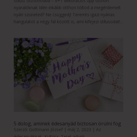
stílust otthonodba – 6+1 dekorációs tipp otthon
nyaralóknak Idén inkább otthon töltöd a megérdemelt
nyári szüneted? Ne csüggedj! Teremts igazi nyárias
hangulatot a négy fal között is, ami kifejezi stílusodat!...
5 dolog, aminek édesanyád biztosan örülni fog
Szerző:
Gottmann József
|
máj 2, 2023
|
Az
édesanyáknak
,
Kultúra
,
Teret adunk