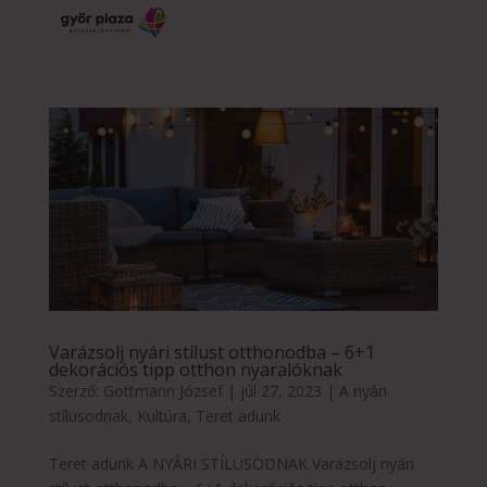
Varázsolj nyári stílust otthonodba – 6+1
dekorációs tipp otthon nyaralóknak
Szerző:
Gottmann József
|
júl 27, 2023
|
A nyári
stílusodnak
,
Kultúra
,
Teret adunk
Teret adunk A NYÁRI STÍLUSODNAK Varázsolj nyári