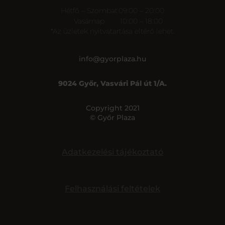
Hétfő – Szombat
09:00 – 20:00
Vasárnap
10:00 – 18:00
*Az üzletek nyitvatartása eltérő lehet.
info@gyorplaza.hu
9024 Győr, Vasvári Pál út 1/A.
Copyright 2021
© Győr Plaza
Adatkezelési tájékoztató
Felhasználási feltételek