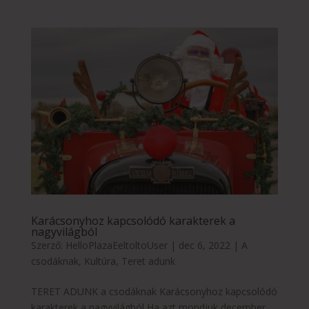
Karácsonyhoz kapcsolódó karakterek a
nagyvilágból
Szerző:
HelloPlazaEeltoltoUser
|
dec 6, 2022
|
A
csodáknak
,
Kultúra
,
Teret adunk
TERET ADUNK a csodáknak Karácsonyhoz kapcsolódó
karakterek a nagyvilágból Ha azt mondjuk december,