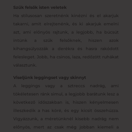
Szűk felsők isten veletek
Ha stílusosan szeretnénk kinézni és el akarjuk
takarni, amit elrejtenénk, és ki akarjuk emelni
azt, ami előnyös rajtunk, a legjobb, ha búcsút
intünk a szűk felsőknek, hiszen azok
kihangsúlyozzák a derékra és hasra rakódott
felesleget. Jobb, ha csinos, laza, redőzött ruhákat
választunk.
Viseljünk leggingset vagy skinnyt
A leggings vagy a sztreccs nadrág, ami
tökéletesen ránk simul, a legjobb barátunk lesz a
következő időszakban is, hiszen kényelmesen
illeszkedik a has köré, és egy kicsit összehúzza.
Vigyázzunk, a méretünknél kisebb nadrág nem
előnyös, mert az csak még jobban kiemeli a