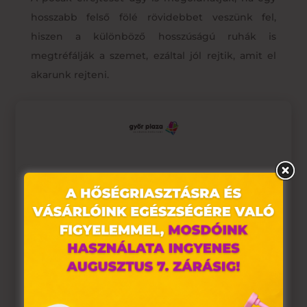
hosszabb felső fölé rövidebbet veszünk fel,
hiszen a különböző hosszúságú ruhák is
megtréfálják a szemet, ezáltal jól rejtik, amit el
akarunk rejteni.
Ez az oldal sütiket használ
Weboldalunkon „cookie"-kat (továbbiakban „süti")
alkalmazunk. Ezek olyan fájlok, melyek információt
tárolnak webes böngészőjében. Ehhez az Ön
hozzájárulása szükséges.
A „sütiket" az elektronikus hírközlésről szóló 2003. évi C.
törvény, az elektronikus kereskedelmi szolgáltatások, az
Az öv a has fölé kerüljön
információs társadalommal összefüggő szolgáltatások