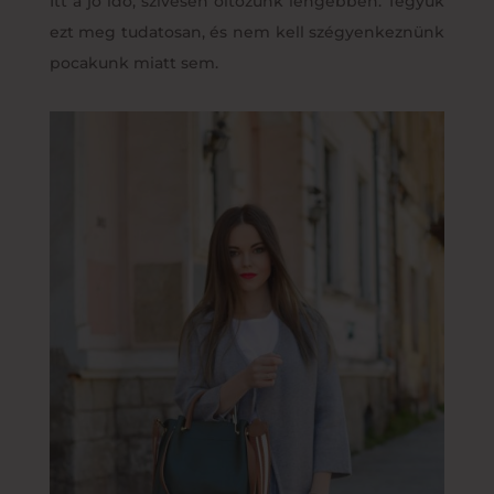
Itt a jó idő, szívesen öltözünk lengébben. Tegyük
ezt meg tudatosan, és nem kell szégyenkeznünk
pocakunk miatt sem.