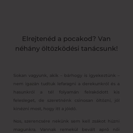
Elrejtenéd a pocakod? Van
néhány öltözködési tanácsunk!
Sokan vagyunk, akik – bárhogy is igyekeztünk –
nem igazán tudtuk lefaragni a derekunkról és a
hasunkról a tél folyamán felrakódott kis
felesleget, de szeretnénk csinosan öltözni, jól
kinézni most, hogy itt a jóidő.
Nos, szerencsére nekünk sem kell zsákot húzni
magunkra. Vannak remekül bevált apró női