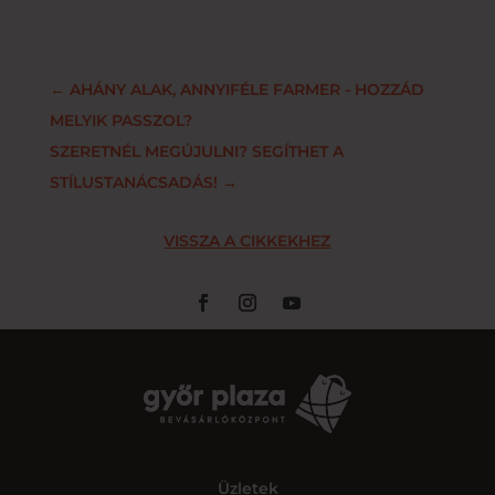
←
AHÁNY ALAK, ANNYIFÉLE FARMER - HOZZÁD
MELYIK PASSZOL?
SZERETNÉL MEGÚJULNI? SEGÍTHET A
STÍLUSTANÁCSADÁS!
→
VISSZA A CIKKEKHEZ
Üzletek