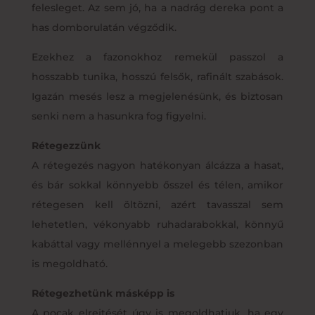
felesleget. Az sem jó, ha a nadrág dereka pont a
has domborulatán végződik.
Ezekhez a fazonokhoz remekül passzol a
hosszabb tunika, hosszú felsők, rafinált szabások.
Igazán mesés lesz a megjelenésünk, és biztosan
senki nem a hasunkra fog figyelni.
Rétegezzünk
A rétegezés nagyon hatékonyan álcázza a hasat,
és bár sokkal könnyebb ősszel és télen, amikor
rétegesen kell öltözni, azért tavasszal sem
lehetetlen, vékonyabb ruhadarabokkal, könnyű
kabáttal vagy mellénnyel a melegebb szezonban
is megoldható.
Rétegezhetünk másképp is
A pocak elrejtését úgy is megoldhatjuk, ha egy