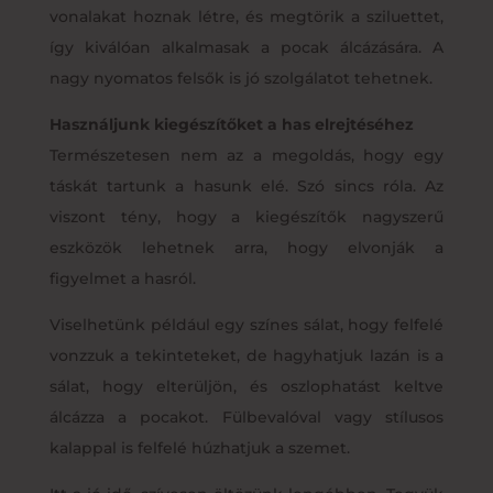
vonalakat hoznak létre, és megtörik a sziluettet,
így kiválóan alkalmasak a pocak álcázására. A
nagy nyomatos felsők is jó szolgálatot tehetnek.
Használjunk kiegészítőket a has elrejtéséhez
Természetesen nem az a megoldás, hogy egy
táskát tartunk a hasunk elé. Szó sincs róla. Az
viszont tény, hogy a kiegészítők nagyszerű
eszközök lehetnek arra, hogy elvonják a
figyelmet a hasról.
Viselhetünk például egy színes sálat, hogy felfelé
vonzzuk a tekinteteket, de hagyhatjuk lazán is a
sálat, hogy elterüljön, és oszlophatást keltve
álcázza a pocakot. Fülbevalóval vagy stílusos
kalappal is felfelé húzhatjuk a szemet.