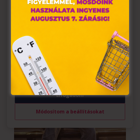
alkalmazunk. Ezek olyan fájlok, melyek információt
figyelmet.
tárolnak webes böngészőjében. Ehhez az Ön
hozzájárulása szükséges.
A „sütiket" az elektronikus hírközlésről szóló 2003. évi C.
törvény, az elektronikus kereskedelmi szolgáltatások, az
információs társadalommal összefüggő szolgáltatások
egyes kérdéseiről szóló 2001. évi CVIII. törvény, valamint
az Európai Unió előírásainak megfelelően használjuk.
Azon weblapoknak, melyek az Európai Unió országain
belül működnek, a „sütik" használatához, és ezeknek a
felhasználó számítógépén vagy egyéb eszközén történő
tárolásához a felhasználók hozzájárulását kell kérniük.
Elfogadom
Módosítom a beállításokat