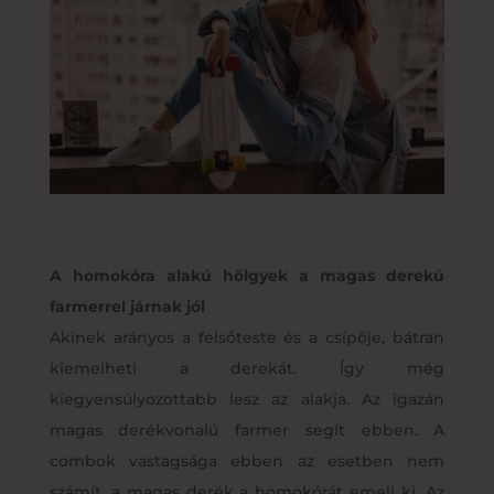
A homokóra alakú hölgyek a magas derekú
farmerrel járnak jól
Akinek arányos a felsőteste és a csípője, bátran
kiemelheti a derekát. Így még
kiegyensúlyozottabb lesz az alakja. Az igazán
magas derékvonalú farmer segít ebben. A
combok vastagsága ebben az esetben nem
számít, a magas derék a homokórát emeli ki. Az