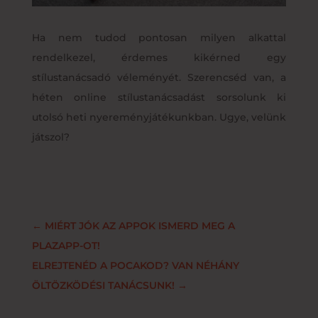
Ha nem tudod pontosan milyen alkattal
rendelkezel, érdemes kikérned egy
stílustanácsadó véleményét. Szerencséd van, a
héten online stílustanácsadást sorsolunk ki
utolsó heti nyereményjátékunkban. Ugye, velünk
játszol?
←
MIÉRT JÓK AZ APPOK ISMERD MEG A
PLAZAPP-OT!
ELREJTENÉD A POCAKOD? VAN NÉHÁNY
ÖLTÖZKÖDÉSI TANÁCSUNK!
→