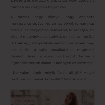
Egyszerű és nagyszerű alapdarab. Nem csoda, ha
minden szekrényben helyet kap.
A farmer nagy előnye, hogy viselhető
magassarkú cipővel és tornacipővel, romantikus
felsővel és kényelmes pulóverrel, felvehetjük, ha
sétálni megyünk a barátokkal, de akár az irodába
is. Csak egy aranyszabály van: mindenkinek meg
kell találni a saját testalkatának megfelelő
darabot. Hiszen a rosszul kiválasztott farmer a
legcsodálatosabb alakot is könnyen eltorzíthatja.
De vajon kinek melyik fazon áll jól? Melyik
testtípushoz melyik fazon illik? Nézzük meg!