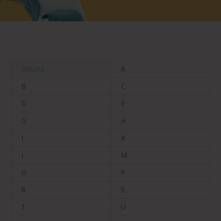
Összes
A
B
C
D
E
G
H
I
K
L
M
O
P
R
S
T
U