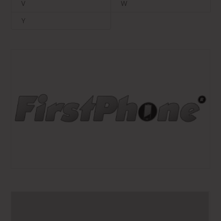
V
W
Y