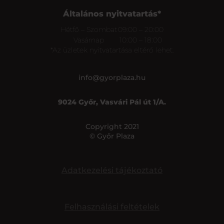
Általános nyitvatartás*
Hétfő – Szombat
09:00 – 20:00
Vasárnap
10:00 – 18:00
*Az üzletek nyitvatartása eltérő lehet.
info@gyorplaza.hu
9024 Győr, Vasvári Pál út 1/A.
Copyright 2021
© Győr Plaza
Adatkezelési tájékoztató
Felhasználási feltételek