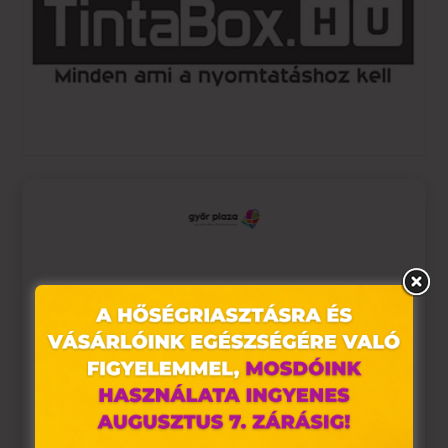
Ez az oldal sütiket használ
Weboldalunkon „cookie"-kat (továbbiakban „süti")
alkalmazunk. Ezek olyan fájlok, melyek információt
tárolnak webes böngészőjében. Ehhez az Ön
hozzájárulása szükséges.
A „sütiket" az elektronikus hírközlésről szóló 2003. évi C.