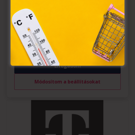
törvény, az elektronikus kereskedelmi szolgáltatások, az
információs társadalommal összefüggő szolgáltatások
egyes kérdéseiről szóló 2001. évi CVIII. törvény, valamint
az Európai Unió előírásainak megfelelően használjuk.
Azon weblapoknak, melyek az Európai Unió országain
belül működnek, a „sütik" használatához, és ezeknek a
felhasználó számítógépén vagy egyéb eszközén történő
tárolásához a felhasználók hozzájárulását kell kérniük.
Elfogadom
Módosítom a beállításokat