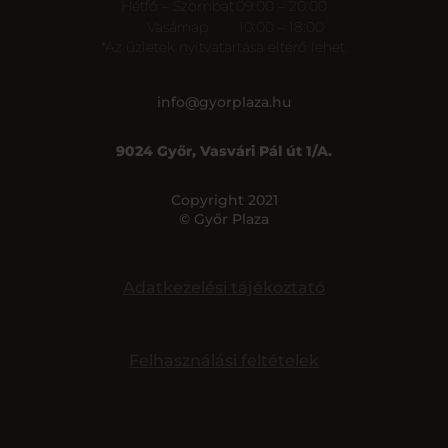
Hétfő – Szombat
09:00 – 20:00
Vasárnap
10:00 – 18:00
*Az üzletek nyitvatartása eltérő lehet.
info@gyorplaza.hu
9024 Győr, Vasvári Pál út 1/A.
Copyright 2021
© Győr Plaza
Adatkezelési tájékoztató
Felhasználási feltételek