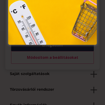
információs társadalommal összefüggő szolgáltatások

Weboldal
egyes kérdéseiről szóló 2001. évi CVIII. törvény, valamint
az Európai Unió előírásainak megfelelően használjuk.
Azon weblapoknak, melyek az Európai Unió országain
belül működnek, a „sütik" használatához, és ezeknek a
felhasználó számítógépén vagy egyéb eszközén történő
tárolásához a felhasználók hozzájárulását kell kérniük.
Az üzletről
Elfogadom
Módosítom a beállításokat
Elfogadott fizetési eszközök
Saját szolgáltatások
Törzsvásárlói rendszer