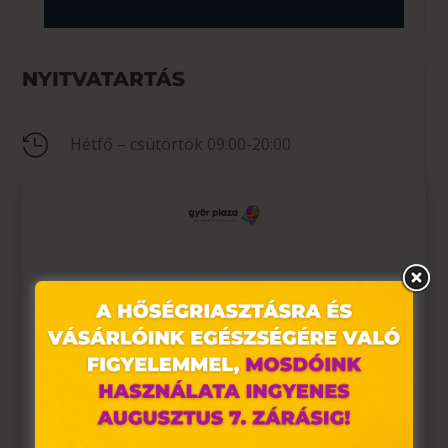
NYITVATARTÁS

Hétfő – csütörtök 09:00-20:00

Péntek 09:00-21:00

Szombat 09:00-20:00

Vasárnap 10:00-18:00
Ez az oldal sütiket használ
Weboldalunkon „cookie"-kat (továbbiakban „süti")
KAPCSOLAT
alkalmazunk. Ezek olyan fájlok, melyek információt
tárolnak webes böngészőjében. Ehhez az Ön
hozzájárulása szükséges.

+36 20 966 2626
A „sütiket" az elektronikus hírközlésről szóló 2003. évi C.