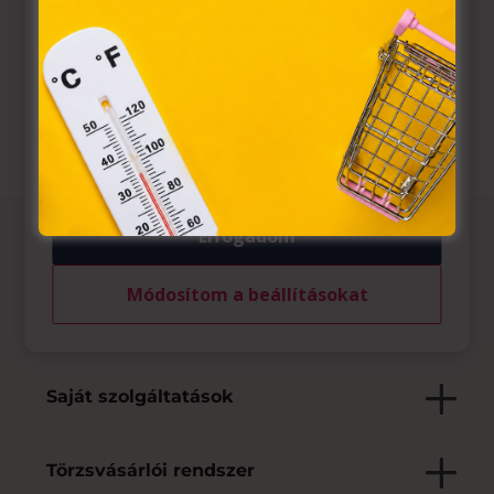
törvény, az elektronikus kereskedelmi szolgáltatások, az

Nincs megadva
információs társadalommal összefüggő szolgáltatások
egyes kérdéseiről szóló 2001. évi CVIII. törvény, valamint

Weboldal
az Európai Unió előírásainak megfelelően használjuk.
Azon weblapoknak, melyek az Európai Unió országain
belül működnek, a „sütik" használatához, és ezeknek a
felhasználó számítógépén vagy egyéb eszközén történő
tárolásához a felhasználók hozzájárulását kell kérniük.
Elfogadom
Az üzletről
Módosítom a beállításokat
Elfogadott fizetési eszközök
Saját szolgáltatások
Törzsvásárlói rendszer