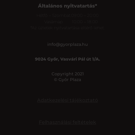
Általános nyitvatartás*
Hétfő – Szombat
09:00 – 20:00
Vasárnap
10:00 – 18:00
*Az üzletek nyitvatartása eltérő lehet.
info@gyorplaza.hu
9024 Győr, Vasvári Pál út 1/A.
Copyright 2021
© Győr Plaza
Adatkezelési tájékoztató
Felhasználási feltételek