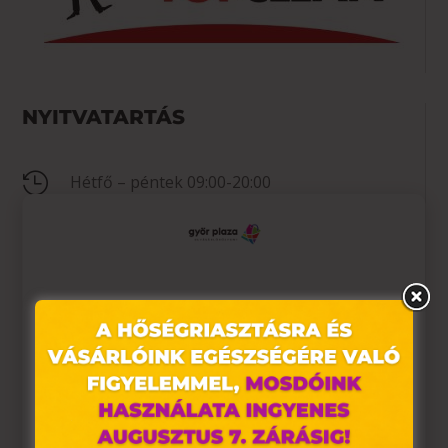
NYITVATARTÁS

Hétfő – péntek 09:00-20:00

Szombat 09:00-20:00

Vasárnap 10:00-18:00
Ez az oldal sütiket használ
KAPCSOLAT
Weboldalunkon „cookie"-kat (továbbiakban „süti")
alkalmazunk. Ezek olyan fájlok, melyek információt
tárolnak webes böngészőjében. Ehhez az Ön

+36 96 524 119
hozzájárulása szükséges.