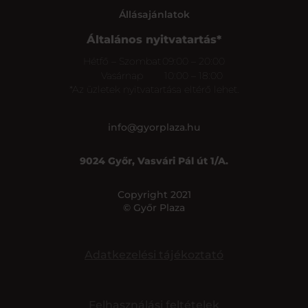
Állásajánlatok
Általános nyitvatartás*
Hétfő – Szombat
09:00 – 20:00
Vasárnap
10:00 – 18:00
*Az üzletek nyitvatartása eltérő lehet.
info@gyorplaza.hu
9024 Győr, Vasvári Pál út 1/A.
Copyright 2021
© Győr Plaza
Adatkezelési tájékoztató
Felhasználási feltételek