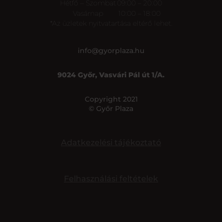
Hétfő – Szombat
09:00 – 20:00
Vasárnap
10:00 – 18:00
*Az üzletek nyitvatartása eltérő lehet.
info@gyorplaza.hu
9024 Győr, Vasvári Pál út 1/A.
Copyright 2021
© Győr Plaza
Adatkezelési tájékoztató
Felhasználási feltételek