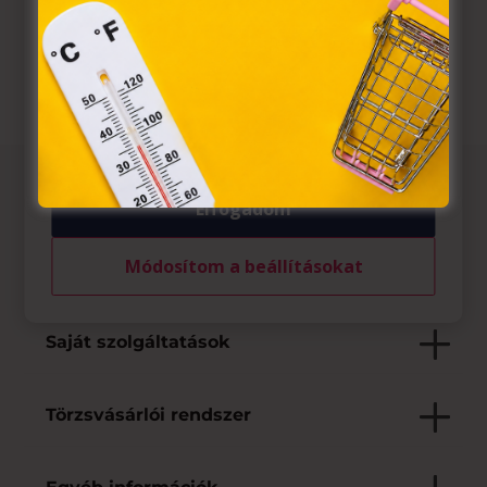
információs társadalommal összefüggő szolgáltatások

Weboldal
egyes kérdéseiről szóló 2001. évi CVIII. törvény, valamint
az Európai Unió előírásainak megfelelően használjuk.
Azon weblapoknak, melyek az Európai Unió országain
belül működnek, a „sütik" használatához, és ezeknek a
felhasználó számítógépén vagy egyéb eszközén történő
tárolásához a felhasználók hozzájárulását kell kérniük.
Az üzletről
Elfogadom
Módosítom a beállításokat
Elfogadott fizetési eszközök
Saját szolgáltatások
Törzsvásárlói rendszer