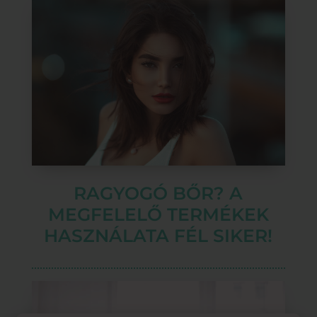
RAGYOGÓ BŐR? A
MEGFELELŐ TERMÉKEK
HASZNÁLATA FÉL SIKER!