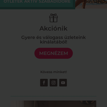
ÖTLETEK AKTÍV SZABADIDŐRE

Akciónik
Gyere és válogass üzleteink
kínálatából!
MEGNÉZEM
Kövess minket!