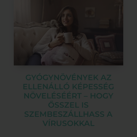
GYÓGYNÖVÉNYEK AZ
ELLENÁLLÓ KÉPESSÉG
NÖVELÉSÉÉRT – HOGY
ŐSSZEL IS
SZEMBESZÁLLHASS A
VÍRUSOKKAL