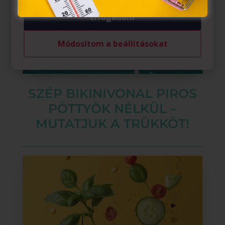
Elfogadom
Módosítom a beállításokat
SZÉP BIKINIVONAL PIROS
PÖTTYÖK NÉLKÜL –
MUTATJUK A TRÜKKÖT!