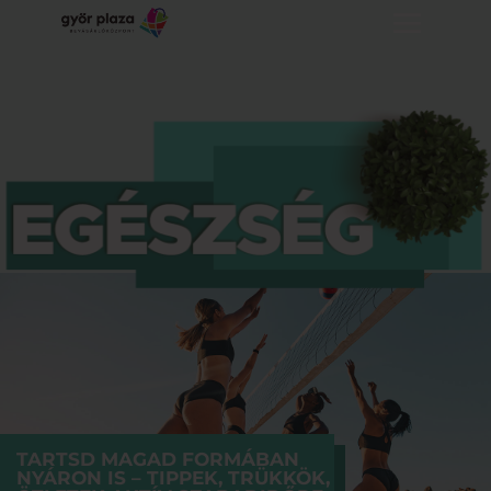
TARTSD MAGAD FORMÁBAN
NYÁRON IS – TIPPEK, TRÜKKÖK,