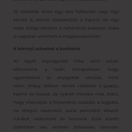
Jó választás lehet egy laza fülbevaló, vagy egy
kendő is, amivel összekötjük a hajunk, de egy
lazán lelógó színben a ruhánkhoz passzoló táska
is nagyban emelheti a megjelenésünket.
A könnyű szövetek a barátaink
Az egyik legnagyobb hiba, amit sokan
elkövetünk a nyári hónapokban, hogy
ugyanazokat az anyagokat viseljük, mint
télen. Hideg időben remek választás a gyapjú,
kasmír és tweed, de nyáron minden más. Azért,
hogy elkerüljük a folyamatos izzadást, a legjobb,
ha lélegző vászonból, puha pamutból készült
ruhákat vásárolunk és hordunk. Ezek között
számtalan van, amiben stílusosan, csinosan