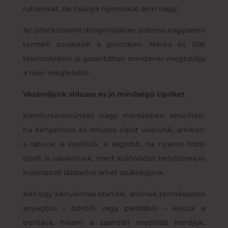
ruháinkat, de csúnya nyomokat sem hagy.
Az üzletközpont drogériájában számos nagyszerű
termék sorakozik a polcokon. Márka és illat
tekintetében is garantáltan mindenki megtalálja
a neki megfelelőt.
Vásároljunk stílusos és jó minőségű cipőket
Komfortérzetünket nagy mértékben emelheti,
ha kényelmes és stílusos cipőt viselünk, amiben
a lábunk is szellőzik. A legjobb, ha nyáron több
cipőt is vásárolunk, mert különböző helyszínekre
különböző lábbelire lehet szükségünk.
Kell egy kényelmes szandál, aminek természetes
anyagból – bőrből vagy parafából – készül a
borítása, hiszen a szandált mezítláb hordjuk.