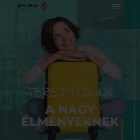
TERET ADUNK
A NAGY
ÉLMÉNYEKNEK