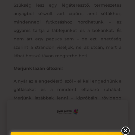
Szükség lesz egy légáteresztő, természetes
anyagból készült zárt cipőre, amit sétákhoz,
mindennapi futkosáshoz hordhatunk – ez
ugyanis tartja a lábfejünket és a bokánkat. És
nem árt egy papucs sem – de ezt lehetőség
szerint a strandon viseljük, ne az utcán, mert a
lábat hosszú távon megterhelheti.
Merjünk lazán öltözni!
A nyár az elengedésről szól – el kell engednünk a
gátlásokat és a mindent eltakaró ruhákat.
Merjünk lazábbak lenni – kipróbálni rövidebb
szoknyákat, sortokat, merészebb felsőket,
lengébb ruhákat. A férfiak is elengedhetik a
hosszú nadrágokat és a merev ingeket.
Elképesztő lehetőségeket rejt, ha egy kicsit
Ez az oldal sütiket használ