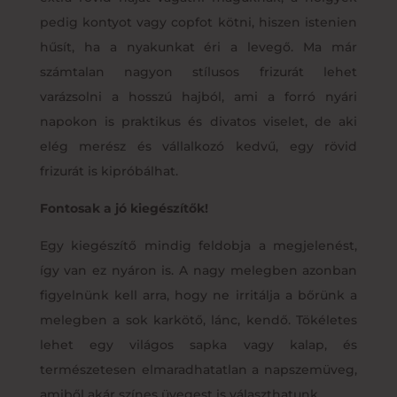
pedig kontyot vagy copfot kötni, hiszen istenien
hűsít, ha a nyakunkat éri a levegő. Ma már
számtalan nagyon stílusos frizurát lehet
varázsolni a hosszú hajból, ami a forró nyári
napokon is praktikus és divatos viselet, de aki
elég merész és vállalkozó kedvű, egy rövid
frizurát is kipróbálhat.
Fontosak a jó kiegészítők!
Egy kiegészítő mindig feldobja a megjelenést,
így van ez nyáron is. A nagy melegben azonban
figyelnünk kell arra, hogy ne irritálja a bőrünk a
melegben a sok karkötő, lánc, kendő. Tökéletes
lehet egy világos sapka vagy kalap, és
természetesen elmaradhatatlan a napszemüveg,
amiből akár színes üvegest is választhatunk.