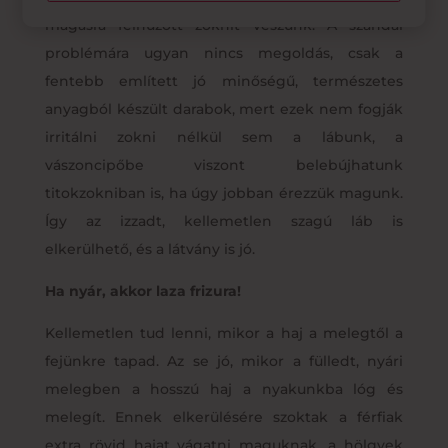
magasra felhúzott zoknit veszünk. A szandál
problémára ugyan nincs megoldás, csak a
fentebb említett jó minőségű, természetes
anyagból készült darabok, mert ezek nem fogják
irritálni zokni nélkül sem a lábunk, a
vászoncipőbe viszont belebújhatunk
titokzokniban is, ha úgy jobban érezzük magunk.
Így az izzadt, kellemetlen szagú láb is
elkerülhető, és a látvány is jó.
Ha nyár, akkor laza frizura!
Kellemetlen tud lenni, mikor a haj a melegtől a
fejünkre tapad. Az se jó, mikor a fülledt, nyári
melegben a hosszú haj a nyakunkba lóg és
melegít. Ennek elkerülésére szoktak a férfiak
extra rövid hajat vágatni maguknak, a hölgyek