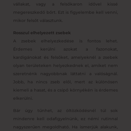
vállakat, vagy a felsőkaron idővel kissé
megereszkedő bőrt. Ezt is figyelembe kell venni,
mikor felsőt választunk.
Rosszul elhelyezett zsebek
A zsebek elhelyezkedése is fontos lehet.
Érdemes kerülni azokat a fazonokat,
kardigánokat és felsőket, amelyeknél a zsebek
olyan területeken helyezkednek el, amiket nem
szeretnénk nagyobbnak láttatni a valóságnál.
Jobb, ha nincs zseb elől, mert az különösen
kiemeli a hasat, és a csípő környékén is érdemes
elkerülni.
Bár úgy tűnhet, az öltözködésnél túl sok
mindenre kell odafigyelnünk, ez némi rutinnal
nagyszerűen megoldható. Ha ismerjük alakunk,