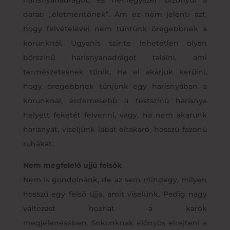
darab ,,életmentőnek”. Ám ez nem jelenti azt,
hogy felvételével nem tűntünk öregebbnek a
korunknál. Ugyanis szinte lehetetlen olyan
bőrszínű harisnyanadrágot találni, ami
természetesnek tűnik. Ha el akarjuk kerülni,
hogy öregebbnek tűnjünk egy harisnyában a
korunknál, érdemesebb a testszínű harisnya
helyett feketét felvenni, vagy, ha nem akarunk
harisnyát, viseljünk lábat eltakaró, hosszú fazonú
ruhákat.
Nem megfelelő ujjú felsők
Nem is gondolnánk, de az sem mindegy, milyen
hosszú egy felső ujja, amit viselünk. Pedig nagy
változást hozhat a karok
megjelenésében. Sokunknak előnyös elrejteni a