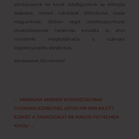
színtípusunk és kicsit odafigyelünk az előnyös
szabásra, remek ruhatárat állíthatunk össze
magunknak. Ebben segít üzletközpontunk
divatüzleteinek hatalmas kínálata is, ahol
mindenki megtalálhatja a számára
legelőnyösebb darabokat.
Keressetek fel minket!
←
MINIRUHA MINDEN KOROSZTÁLYNAK
GYORSAN SZERETNÉL LEFOGYNI PÁR KILÓT?
EZEKET A TANÁCSOKAT NE HAGYD FIGYELMEN
KÍVÜL!
→