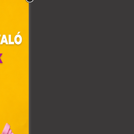
olyan
az Ön
y, az
ommal