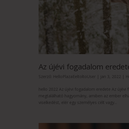
Az újévi fogadalom eredet
Szerző:
HelloPlazaEeltoltoUser
|
jan 3, 2022
|
H
hello 2022 Az újévi fogadalom eredete Az újévi f
megtalálható hagyomány, amiben az ember elha
viselkedést, elér egy személyes célt vagy...