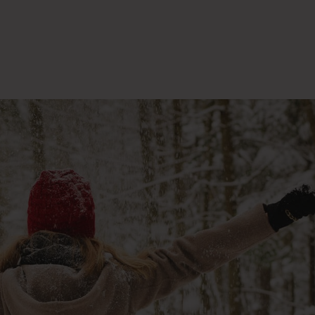
Üzletek
Akciók
Rólunk
Par