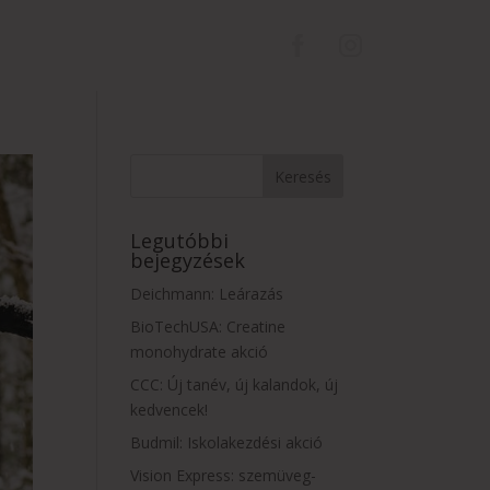
kolás
Mozi
Nyitvatartás
Legutóbbi
bejegyzések
Deichmann: Leárazás
BioTechUSA: Creatine
monohydrate akció
CCC: Új tanév, új kalandok, új
kedvencek!
Budmil: Iskolakezdési akció
Vision Express: szemüveg-