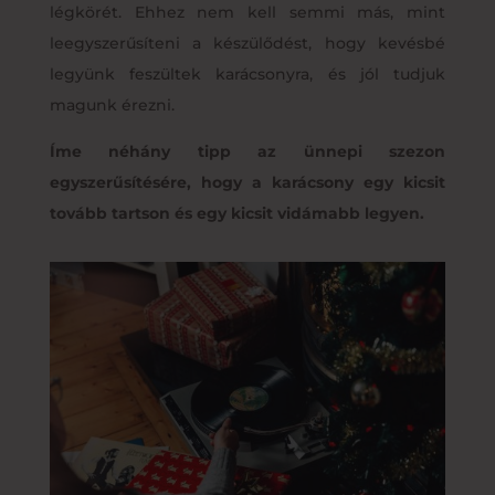
légkörét. Ehhez nem kell semmi más, mint
leegyszerűsíteni a készülődést, hogy kevésbé
legyünk feszültek karácsonyra, és jól tudjuk
magunk érezni.
Íme néhány tipp az ünnepi szezon
egyszerűsítésére, hogy a karácsony egy kicsit
tovább tartson és egy kicsit vidámabb legyen.