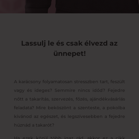
Lassulj le és csak élvezd az
ünnepet!
A karácsony folyamatosan stresszben tart, feszült
vagy és ideges? Semmire nincs időd? Fejedre
nőtt a takarítás, szervezés, főzés, ajándékvásárlás
feladata? Mire beköszönt a szenteste, a pokolba
kívánod az egészet, és legszívesebben a fejedre
húznád a takarót?
Ha ezek közül több igaz rád, akkor ez a cikk