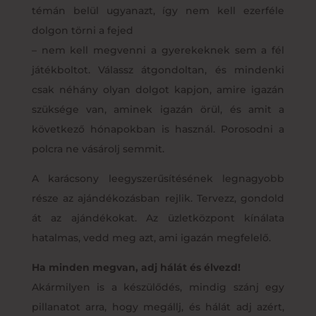
témán belül ugyanazt, így nem kell ezerféle
dolgon törni a fejed
– nem kell megvenni a gyerekeknek sem a fél
játékboltot. Válassz átgondoltan, és mindenki
csak néhány olyan dolgot kapjon, amire igazán
szüksége van, aminek igazán örül, és amit a
következő hónapokban is használ. Porosodni a
polcra ne vásárolj semmit.
A karácsony leegyszerűsítésének legnagyobb
része az ajándékozásban rejlik. Tervezz, gondold
át az ajándékokat. Az üzletközpont kínálata
hatalmas, vedd meg azt, ami igazán megfelelő.
Ha minden megvan, adj hálát és élvezd!
Akármilyen is a készülődés, mindig szánj egy
pillanatot arra, hogy megállj, és hálát adj azért,