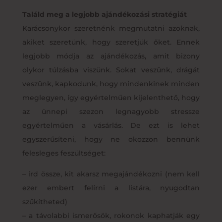
Találd meg a legjobb ajándékozási stratégiát
Karácsonykor szeretnénk megmutatni azoknak,
akiket szeretünk, hogy szeretjük őket. Ennek
legjobb módja az ajándékozás, amit bizony
olykor túlzásba viszünk. Sokat veszünk, drágát
veszünk, kapkodunk, hogy mindenkinek minden
meglegyen, így egyértelműen kijelenthető, hogy
az ünnepi szezon legnagyobb stressze
egyértelműen a vásárlás. De ezt is lehet
egyszerűsíteni, hogy ne okozzon bennünk
felesleges feszültséget:
– írd össze, kit akarsz megajándékozni (nem kell
ezer embert felírni a listára, nyugodtan
szűkítheted)
– a távolabbi ismerősök, rokonok kaphatják egy