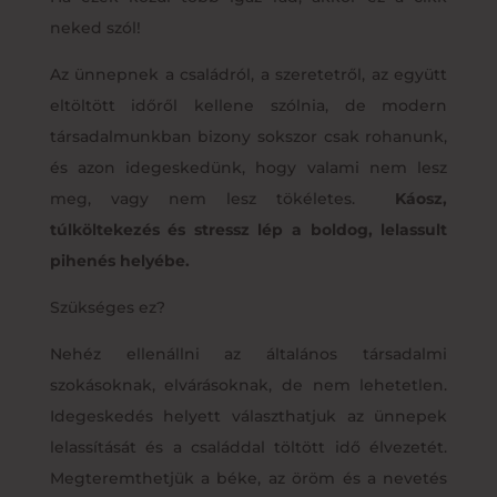
neked szól!
Az ünnepnek a családról, a szeretetről, az együtt
eltöltött időről kellene szólnia, de modern
társadalmunkban bizony sokszor csak rohanunk,
és azon idegeskedünk, hogy valami nem lesz
meg, vagy nem lesz tökéletes.
Káosz,
túlköltekezés és stressz lép a boldog, lelassult
pihenés helyébe.
Szükséges ez?
Nehéz ellenállni az általános társadalmi
szokásoknak, elvárásoknak, de nem lehetetlen.
Idegeskedés helyett választhatjuk az ünnepek
lelassítását és a családdal töltött idő élvezetét.
Megteremthetjük a béke, az öröm és a nevetés