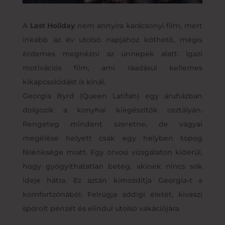
A
Last Holiday
nem annyira karácsonyi film, mert
inkább az év utolsó napjához köthető, mégis
érdemes megnézni az ünnepek alatt. Igazi
motivációs film, ami ráadásul kellemes
kikapcsolódást is kínál.
Georgia Byrd (Queen Latifah) egy áruházban
dolgozik a konyhai kiegészítők osztályán.
Rengeteg mindent szeretne, de vágyai
megélése helyett csak egy helyben topog
félénksége miatt. Egy orvosi vizsgálaton kiderül,
hogy gyógyíthatatlan beteg, akinek nincs sok
ideje hátra. Ez aztán kimozdítja Georgia-t a
komfortzónából. Felrúgja addigi életét, kiveszi
spórolt pénzét és elindul utolsó vakációjára.