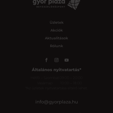
Üzletek
Akciók
Aktualitások
Rólunk
Általános nyitvatartás*
Hétfő – Szombat
09:00 – 20:00
Vasárnap
10:00 – 18:00
*Az üzletek nyitvatartása eltérő lehet.
info@gyorplaza.hu