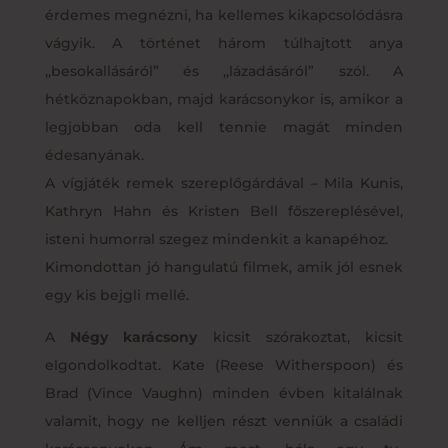
érdemes megnézni, ha kellemes kikapcsolódásra
vágyik. A történet három túlhajtott anya
,,besokallásáról” és ,,lázadásáról” szól. A
hétköznapokban, majd karácsonykor is, amikor a
legjobban oda kell tennie magát minden
édesanyának.
A vígjáték remek szereplőgárdával – Mila Kunis,
Kathryn Hahn és Kristen Bell főszereplésével,
isteni humorral szegez mindenkit a kanapéhoz.
Kimondottan jó hangulatú filmek, amik jól esnek
egy kis bejgli mellé.
A
Négy karácsony
kicsit szórakoztat, kicsit
elgondolkodtat. Kate (Reese Witherspoon) és
Brad (Vince Vaughn) minden évben kitalálnak
valamit, hogy ne kelljen részt venniük a családi