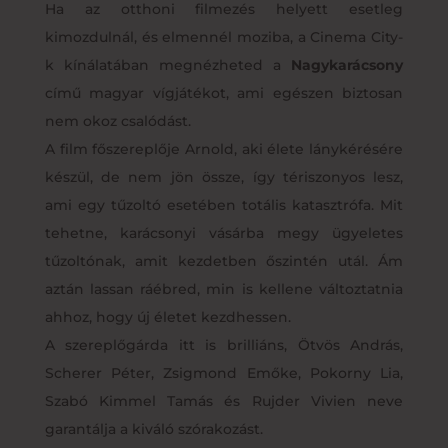
Ha az otthoni filmezés helyett esetleg
kimozdulnál, és elmennél moziba, a Cinema City-
k kínálatában megnézheted a
Nagykarácsony
című magyar vígjátékot, ami egészen biztosan
nem okoz csalódást.
A film főszereplője Arnold, aki élete lánykérésére
készül, de nem jön össze, így tériszonyos lesz,
ami egy tűzoltó esetében totális katasztrófa. Mit
tehetne, karácsonyi vásárba megy ügyeletes
tűzoltónak, amit kezdetben őszintén utál. Ám
aztán lassan ráébred, min is kellene változtatnia
ahhoz, hogy új életet kezdhessen.
A szereplőgárda itt is brilliáns, Ötvös András,
Scherer Péter, Zsigmond Emőke, Pokorny Lia,
Szabó Kimmel Tamás és Rujder Vivien neve
garantálja a kiváló szórakozást.