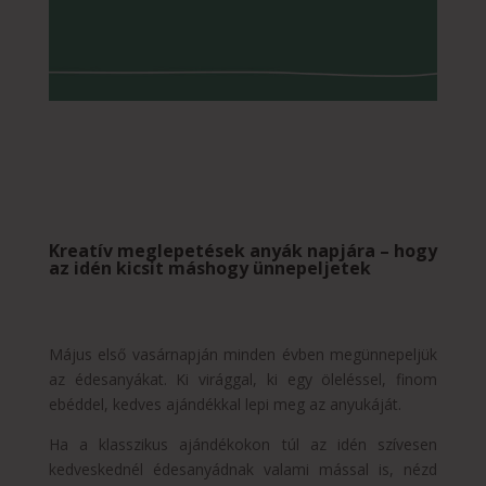
Kreatív meglepetések anyák napjára – hogy
az idén kicsit máshogy ünnepeljetek
Május első vasárnapján minden évben megünnepeljük
az édesanyákat. Ki virággal, ki egy öleléssel, finom
ebéddel, kedves ajándékkal lepi meg az anyukáját.
Ha a klasszikus ajándékokon túl az idén szívesen
kedveskednél édesanyádnak valami mással is, nézd