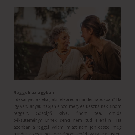
Reggeli az ágyban
Édesanyád az első, aki felébred a mindennapokban? Ha
így van, anyák napján előzd meg, és készíts neki finom
reggelit. Gőzölgő kávé, finom tea, omlós
péksütemény? Ennek senki nem tud ellenállni. Ha
azonban a reggeli valami miatt nem jön össze, még
mindig elkészülhet egy finom ebéd vagy egy isteni