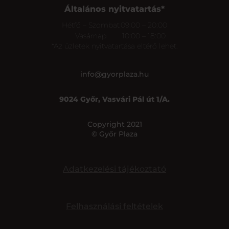
Általános nyitvatartás*
Hétfő – Szombat
09:00 – 20:00
Vasárnap
10:00 – 18:00
*Az üzletek nyitvatartása eltérő lehet.
info@gyorplaza.hu
9024 Győr, Vasvári Pál út 1/A.
Copyright 2021
© Győr Plaza
Adatkezelési tájékoztató
Felhasználási feltételek