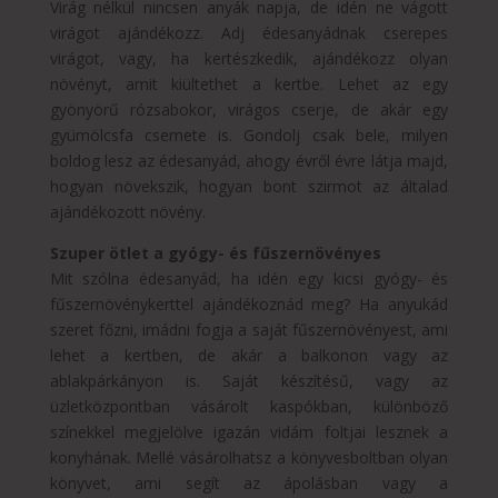
Virág nélkül nincsen anyák napja, de idén ne vágott
virágot ajándékozz. Adj édesanyádnak cserepes
virágot, vagy, ha kertészkedik, ajándékozz olyan
növényt, amit kiültethet a kertbe. Lehet az egy
gyönyörű rózsabokor, virágos cserje, de akár egy
gyümölcsfa csemete is. Gondolj csak bele, milyen
boldog lesz az édesanyád, ahogy évről évre látja majd,
hogyan növekszik, hogyan bont szirmot az általad
ajándékozott növény.
Szuper ötlet a gyógy- és fűszernövényes
Mit szólna édesanyád, ha idén egy kicsi gyógy- és
fűszernövénykerttel ajándékoznád meg? Ha anyukád
szeret főzni, imádni fogja a saját fűszernövényest, ami
lehet a kertben, de akár a balkonon vagy az
ablakpárkányon is. Saját készítésű, vagy az
üzletközpontban vásárolt kaspókban, különböző
színekkel megjelölve igazán vidám foltjai lesznek a
konyhának. Mellé vásárolhatsz a könyvesboltban olyan
könyvet, ami segít az ápolásban vagy a