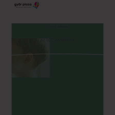
Teret adunk
AZ ÉDESANYÁKNAK