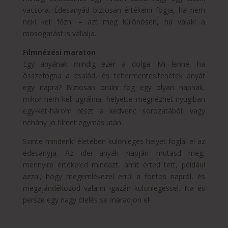
vacsora. Édesanyád biztosan értékelni fogja, ha nem
neki kell főzni – azt meg különösen, ha valaki a
mosogatást is vállalja.
Filmnézési maraton
Egy anyának mindig ezer a dolga. Mi lenne, ha
összefogna a család, és tehermentesítenétek anyát
egy napra? Biztosan örülni fog egy olyan napnak,
mikor nem kell ugrálnia, helyette megnézhet nyugiban
egy-két-három részt a kedvenc sorozatából, vagy
néhány jó filmet egymás után.
Szinte mindenki életében különleges helyet foglal el az
édesanyja. Az idei anyák napján mutasd meg,
mennyire értékeled mindazt, amit érted tett, például
azzal, hogy megemlékezel erről a fontos napról, és
megajándékozod valami igazán különlegessel. Na és
persze egy nagy ölelés se maradjon el!