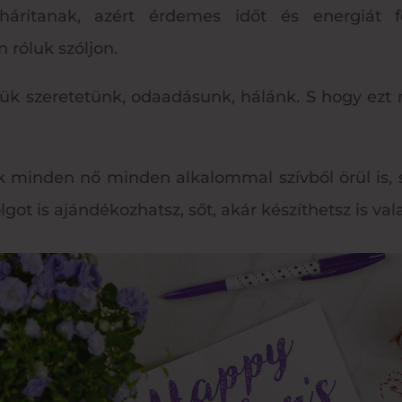
rítanak, azért érdemes időt és energiát f
 róluk szóljon.
jük szeretetünk, odaadásunk, hálánk. S hogy ezt
k minden nő minden alkalommal szívből örül is, s
got is ajándékozhatsz, sőt, akár készíthetsz is val