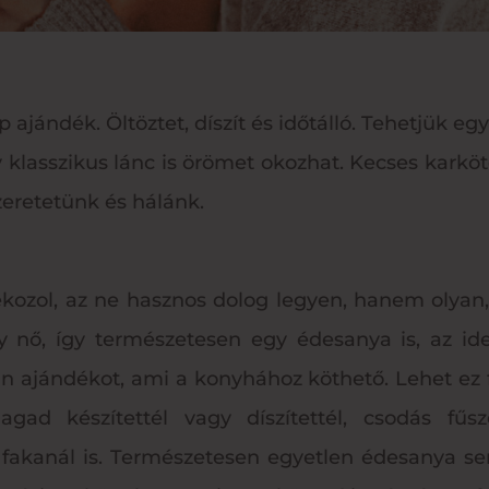
 ajándék. Öltöztet, díszít és időtálló. Tehetjük egy
 klasszikus lánc is örömet okozhat. Kecses karkö
szeretetünk és hálánk.
ozol, az ne hasznos dolog legyen, hanem olyan
 nő, így természetesen egy édesanya is, az ide
an ajándékot, ami a konyhához köthető. Lehet ez 
ad készítettél vagy díszítettél, csodás fűsz
 fakanál is. Természetesen egyetlen édesanya 