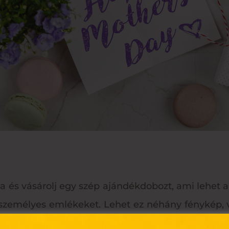
 és vásárolj egy szép ajándékdobozt, ami lehet akár
 személyes emlékeket. Lehet ez néhány fénykép, 
 hogy folytassa ő, pakolja tele a dobozt jövendő