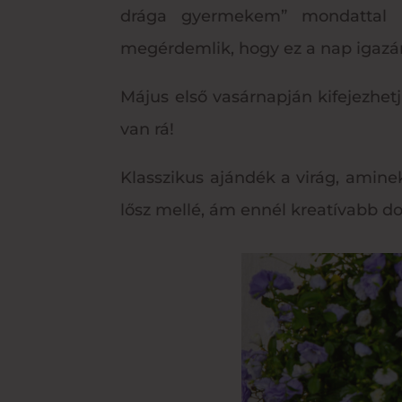
drága gyermekem” mondattal há
megérdemlik, hogy ez a nap igazán
Május első vasárnapján kifejezhet
van rá!
Klasszikus ajándék a virág, amine
lősz mellé, ám ennél kreatívabb dol