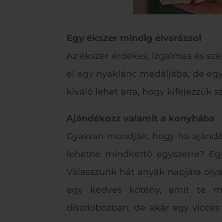
Egy ékszer mindig elvarázsol
Az ékszer érdekes, izgalmas és szép
el egy nyaklánc medáljába, de egy
kiváló lehet arra, hogy kifejezzük 
Ajándékozz valamit a konyhába
Gyakran mondják, hogy ha ajándék
lehetne mindkettő egyszerre? Egy
Válasszunk hát anyák napjára oly
egy kedves kötény, amit te mag
díszdobozban, de akár egy vicces