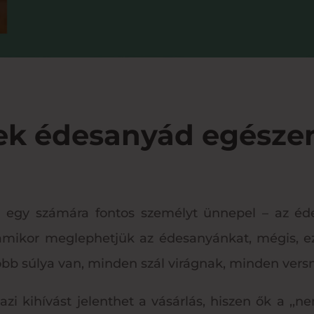
ek édesanyád egészen
 egy számára fontos személyt ünnepel – az éd
amikor meglephetjük az édesanyánkat, mégis, ez
 súlya van, minden szál virágnak, minden versn
azi kihívást jelenthet a vásárlás, hiszen ők a 