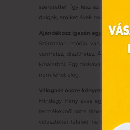
szeretettel. Így lesz az ajándék
dolgok, amiket évek múltán is nagy
Ajándékozz igazán egyedi táskát
Számtalan módja van, hogy sajá
varrhatsz, díszíthetsz. Ám ha egy
kínálatból. Egy táskával soha nem
Ez 
nem lehet elég.
Webo
Válogass össze kényeztető koz
fájl
hozz
Mindegy, hány éves egy nő, mind
A „s
termékekből soha nincs túl sok. M
elek
választékát találod, ha betérsz 
össz
törvé