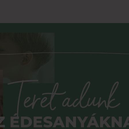
Üzletek
Akciók
Rólunk
Par
Teret adunk
Z ÉDESANYÁKN