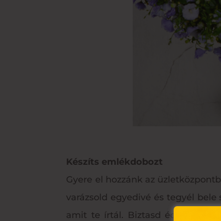
Készíts emlékdobozt
Gyere el hozzánk az üzletközpontba
varázsold egyedivé és tegyél bele
amit te írtál. Biztasd édesanyád,