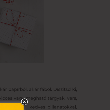
 papírból, akár fából. Díszítsd ki,
vicces vagy megható tárgyak, vers,
 emlékekkel, kedves pillanatokkal,