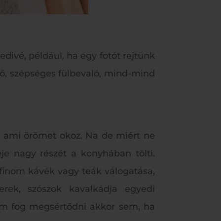
edivé, például, ha egy fotót rejtünk
tő, szépséges fülbevaló, mind-mind
, ami örömet okoz. Na de miért ne
je nagy részét a konyhában tölti.
finom kávék vagy teák válogatása,
erek, szószok kavalkádja egyedi
sem fog megsértődni akkor sem, ha