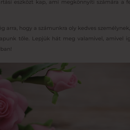
tási eszközt kap, ami megkönnyíti számára a fe
ég arra, hogy a számunkra oly kedves személyn
kapunk tőle. Lepjük hát meg valamivel, amivel 
rban!