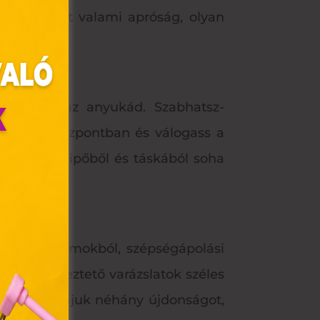
en kerülhet valami apróság, olyan
kozd meg az anyukád. Szabhatsz-
l az üzletközpontban és válogass a
i ismeri: cipőből és táskából soha
olyan
az Ön
 kozmetikumokból, szépségápolási
y, az
sók, kényeztető varázslatok széles
ommal
ogass hozzájuk néhány újdonságot,
VIII.
. Azon