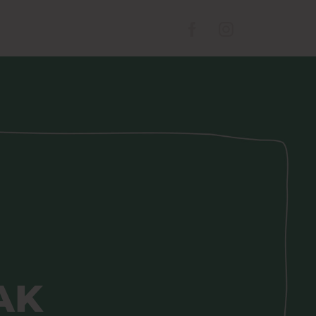
kolás
Mozi
Nyitvatartás
AK