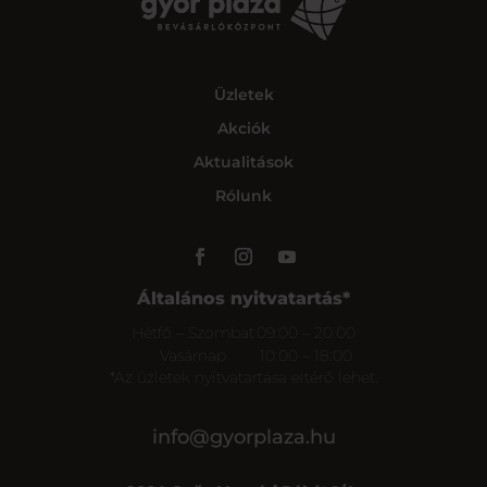
Üzletek
Akciók
Aktualitások
Rólunk
Általános nyitvatartás*
Hétfő – Szombat
09:00 – 20:00
Vasárnap
10:00 – 18:00
*Az üzletek nyitvatartása eltérő lehet.
info@gyorplaza.hu