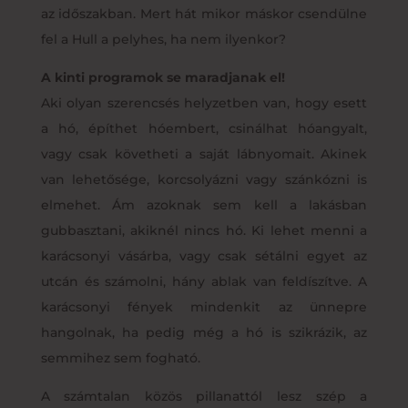
az időszakban. Mert hát mikor máskor csendülne
fel a Hull a pelyhes, ha nem ilyenkor?
A kinti programok se maradjanak el!
Aki olyan szerencsés helyzetben van, hogy esett
a hó, építhet hóembert, csinálhat hóangyalt,
vagy csak követheti a saját lábnyomait. Akinek
van lehetősége, korcsolyázni vagy szánkózni is
elmehet. Ám azoknak sem kell a lakásban
gubbasztani, akiknél nincs hó. Ki lehet menni a
karácsonyi vásárba, vagy csak sétálni egyet az
utcán és számolni, hány ablak van feldíszítve. A
karácsonyi fények mindenkit az ünnepre
hangolnak, ha pedig még a hó is szikrázik, az
semmihez sem fogható.
A számtalan közös pillanattól lesz szép a