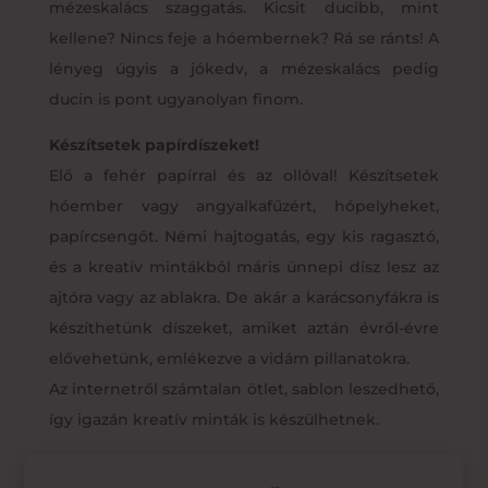
mézeskalács szaggatás. Kicsit ducibb, mint
kellene? Nincs feje a hóembernek? Rá se ránts! A
lényeg úgyis a jókedv, a mézeskalács pedig
ducin is pont ugyanolyan finom.
Készítsetek papírdíszeket!
Elő a fehér papírral és az ollóval! Készítsetek
hóember vagy angyalkafűzért, hópelyheket,
papírcsengőt. Némi hajtogatás, egy kis ragasztó,
és a kreatív mintákból máris ünnepi dísz lesz az
ajtóra vagy az ablakra. De akár a karácsonyfákra is
készíthetünk díszeket, amiket aztán évről-évre
elővehetünk, emlékezve a vidám pillanatokra.
Az internetről számtalan ötlet, sablon leszedhető,
így igazán kreatív minták is készülhetnek.
Pattogtassatok kukoricát!