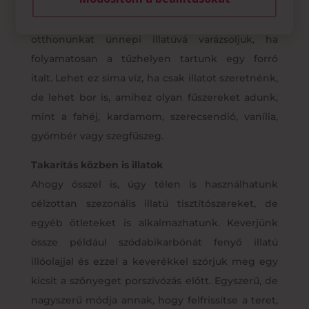
Párologtassunk
Az egyik legegyszerűbb módja annak, hogy
otthonunkat ünnepi illatúvá varázsoljuk, ha
folyamatosan a tűzhelyen tartunk egy forró
italt. Lehet ez sima víz, ha csak illatot szeretnénk,
de lehet bor is, amihez olyan fűszereket adunk,
mint a fahéj, kardamom, szerecsendió, vanília,
gyömbér vagy szegfűszeg.
Takarítás közben is illatok
Ahogy ősszel is, úgy télen is használhatunk
célzottan szezonális illatú tisztítószereket, de
egyéb ötleteket is alkalmazhatunk. Keverjünk
össze például szódabikarbónát fenyő illatú
illóolajjal és ezzel a keverékkel szórjuk meg egy
kicsit a szőnyeget porszívózás előtt. Egyszerű, de
nagyszerű módja annak, hogy felfrissítse a teret,