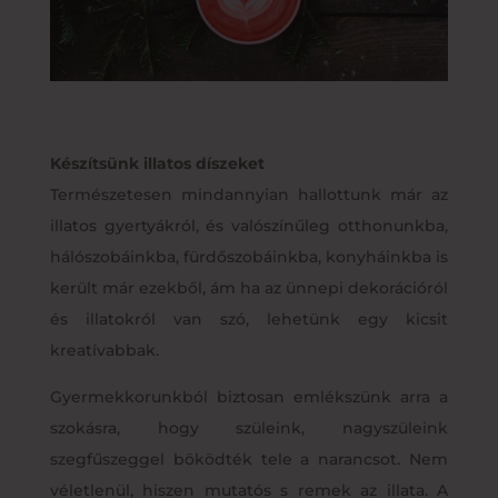
Készítsünk illatos díszeket
Természetesen mindannyian hallottunk már az
illatos gyertyákról, és valószínűleg otthonunkba,
hálószobáinkba, fürdőszobáinkba, konyháinkba is
került már ezekből, ám ha az ünnepi dekorációról
és illatokról van szó, lehetünk egy kicsit
kreatívabbak.
Gyermekkorunkból biztosan emlékszünk arra a
szokásra, hogy szüleink, nagyszüleink
szegfűszeggel böködték tele a narancsot. Nem
véletlenül, hiszen mutatós s remek az illata. A