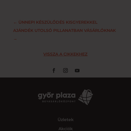
←
ÜNNEPI KÉSZÜLŐDÉS KISGYEREKKEL
AJÁNDÉK UTOLSÓ PILLANATBAN VÁSÁRLÓKNAK
→
VISSZA A CIKKEKHEZ
Üzletek
Akciók