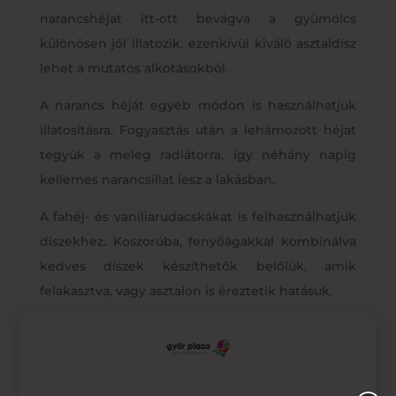
narancshéjat itt-ott bevágva a gyümölcs
különösen jól illatozik, ezenkívül kiváló asztaldísz
lehet a mutatós alkotásokból.
A narancs héját egyéb módon is használhatjuk
illatosításra. Fogyasztás után a lehámozott héjat
tegyük a meleg radiátorra, így néhány napig
kellemes narancsillat lesz a lakásban.
A fahéj- és vaníliarudacskákat is felhasználhatjuk
díszekhez. Koszorúba, fenyőágakkal kombinálva
kedves díszek készíthetők belőlük, amik
felakasztva, vagy asztalon is éreztetik hatásuk.
Süssünk finom karácsonyi süteményeket
Nincs hatásosabb, mint amikor a frissen sült
sütemények, mézeskalács illata lengi be a lakást.