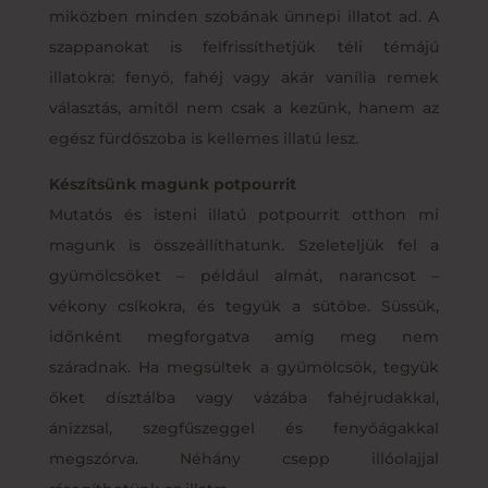
miközben minden szobának ünnepi illatot ad. A
szappanokat is felfrissíthetjük téli témájú
illatokra: fenyő, fahéj vagy akár vanília remek
választás, amitől nem csak a kezünk, hanem az
egész fürdőszoba is kellemes illatú lesz.
Készítsünk magunk potpourrit
Mutatós és isteni illatú potpourrit otthon mi
magunk is összeállíthatunk. Szeleteljük fel a
gyümölcsöket – például almát, narancsot –
vékony csíkokra, és tegyük a sütőbe. Süssük,
időnként megforgatva amíg meg nem
száradnak. Ha megsültek a gyümölcsök, tegyük
őket dísztálba vagy vázába fahéjrudakkal,
ánizzsal, szegfűszeggel és fenyőágakkal
megszórva. Néhány csepp illóolajjal