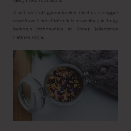
rásegíthetünk az illatra.
A sült, szárított gyümölcsöket tűvel és zsineggel
összefűzve illatos füzérnek is használhatjuk, hogy
belengje otthonunkat az ünnep jellegzetes
illatkavalkádja.