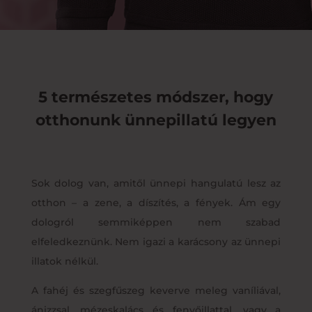
5 természetes módszer, hogy
otthonunk ünnepillatú legyen
Sok dolog van, amitől ünnepi hangulatú lesz az
otthon – a zene, a díszítés, a fények. Ám egy
dologról semmiképpen nem szabad
elfeledkeznünk. Nem igazi a karácsony az ünnepi
illatok nélkül.
A fahéj és szegfűszeg keverve meleg vaníliával,
ánizzsal, mézeskalács és fenyőillattal, vagy a