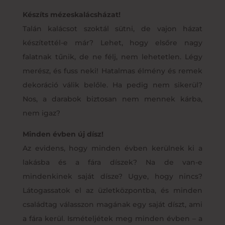
Készíts mézeskalácsházat!
Talán kalácsot szoktál sütni, de vajon házat
készítettél-e már? Lehet, hogy elsőre nagy
falatnak tűnik, de ne félj, nem lehetetlen. Légy
merész, és fuss neki! Hatalmas élmény és remek
dekoráció válik belőle. Ha pedig nem sikerül?
Nos, a darabok biztosan nem mennek kárba,
nem igaz?
Minden évben új dísz!
Az evidens, hogy minden évben kerülnek ki a
lakásba és a fára díszek? Na de van-e
mindenkinek saját dísze? Ugye, hogy nincs?
Látogassatok el az üzletközpontba, és minden
családtag válasszon magának egy saját díszt, ami
a fára kerül. Ismételjétek meg minden évben – a