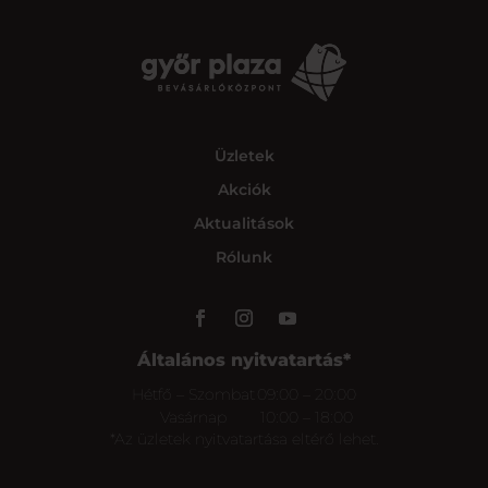
Üzletek
Akciók
Aktualitások
Rólunk
Általános nyitvatartás*
Hétfő – Szombat
09:00 – 20:00
Vasárnap
10:00 – 18:00
*Az üzletek nyitvatartása eltérő lehet.