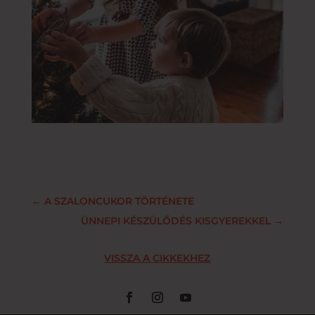
←
A SZALONCUKOR TÖRTÉNETE
ÜNNEPI KÉSZÜLŐDÉS KISGYEREKKEL
→
VISSZA A CIKKEKHEZ