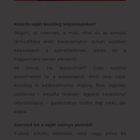
Készíts saját kezűleg képeslapokat!
Régen, az internet, a mail, chat és az emojik
térhódítása előtt karácsonykor sokan küldtek
képeslapot a szeretteiknek, aztán ez a
hagyomány lassan elkopott.
Mi lenne, ha leporolnád? Csak ezúttal
készítheted te a képeslapot, amit akár saját
kezűleg is kézbesíthetsz. Rajzolj, fess, ragassz,
csillámoz – készíts teljesen egyedi karácsonyi
üdvözlőlapot – garantáltan örülni fog neki, aki
kapja.
Szerezd be a saját csúnya pulcsid!
Tudod, kötött, sötétkék, zöld vagy piros és