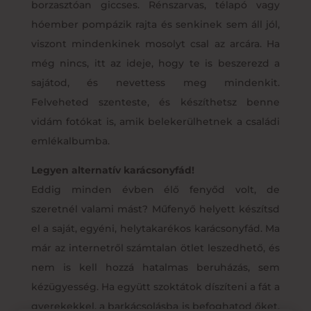
borzasztóan giccses. Rénszarvas, télapó vagy
hóember pompázik rajta és senkinek sem áll jól,
viszont mindenkinek mosolyt csal az arcára. Ha
még nincs, itt az ideje, hogy te is beszerezd a
sajátod, és nevettess meg mindenkit.
Felveheted szenteste, és készíthetsz benne
vidám fotókat is, amik belekerülhetnek a családi
emlékalbumba.
Legyen alternatív karácsonyfád!
Eddig minden évben élő fenyőd volt, de
szeretnél valami mást? Műfenyő helyett készítsd
el a saját, egyéni, helytakarékos karácsonyfád. Ma
már az internetről számtalan ötlet leszedhető, és
nem is kell hozzá hatalmas beruházás, sem
kézügyesség. Ha együtt szoktátok díszíteni a fát a
gyerekekkel, a barkácsolásba is befoghatod őket.