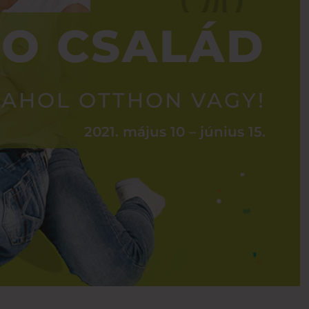
LO CSALÁD
AHOL OTTHON VAGY!
2021. május 10 – június 15.