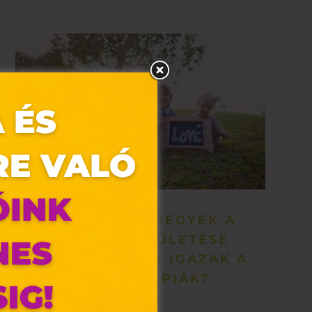
SZEMÉLYISÉGJEGYEK A
GYERMEK SZÜLETÉSE
SZERINT VAJON IGAZAK A
SZTEREOTÍPIÁK?
olyan
az Ön