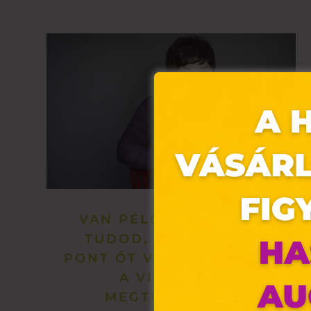
VAN PÉLDAKÉPED? ÉS
TUDOD, HOGY MIÉRT
Ez 
PONT ŐT VÁLASZTOTTAD?
A VIDEÓBÓL
Webo
MEGTUDHATOD!
fájl