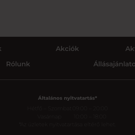
k
Akciók
Ak
Rólunk
Állásajánlat
Általános nyitvatartás*
Hétfő – Szombat
09:00 – 20:00
Vasárnap
10:00 – 18:00
*Az üzletek nyitvatartása eltérő lehet.