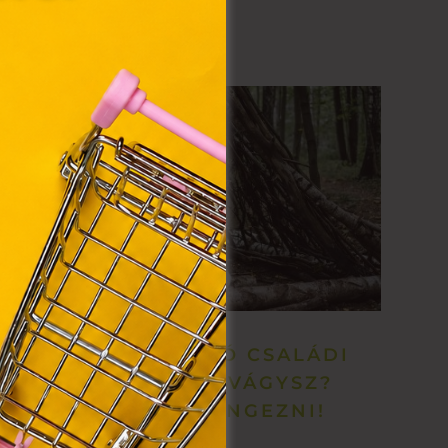
y, az
ommal
VIII.
. Azon
ütik"
egyéb
k.
SZÓRAKOZTATÓ CSALÁDI
PROGRAMRA VÁGYSZ?
MENJ KEMPINGEZNI!