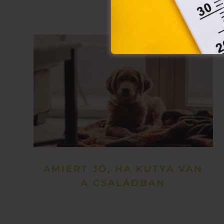
AMIÉRT JÓ, HA KUTYA VAN
A CSALÁDBAN