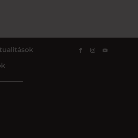
tualitások
ok