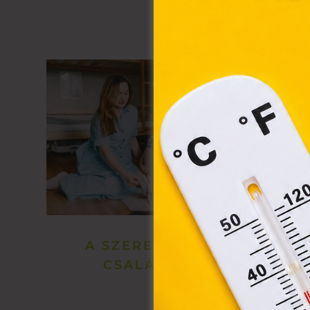
hozz
A „s
elek
össz
törvé
webl
hasz
eszkö
A SZERETŐ, BOLDOG
CSALÁD KULCSA