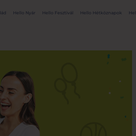
lád
Hello Nyár
Hello Fesztivál
Hello Hétköznapok
Hel