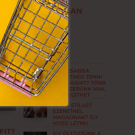
k.
ŐBEN IS STÍLUSOSAN
TARTÓSABBÁ
SZERETNÉD TENNI
A RUHÁIDAT? TÖBB
MÓDSZERÜNK VAN,
AMI SEGÍTHET
SAJÁT STÍLUST
SZERETNÉL
MAGADNAK? ÍGY
HOZD LÉTRE!
FIT?
ÍGY ÖLTÖZZÜNK A