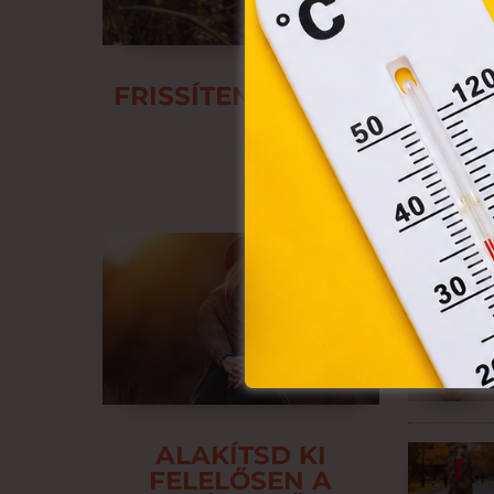
eszkö
FRISSÍTENÉD A RUHATÁRAD
IS JELENTÉSE 
ALAKÍTSD KI
FELELŐSEN A