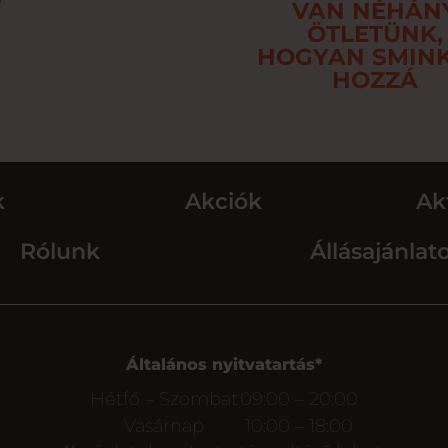
VAN NÉHÁN
ÖTLETÜNK,
HOGYAN SMINK
HOZZÁ
k
Akciók
Ak
Rólunk
Állásajánlat
Általános nyitvatartás*
Hétfő – Szombat
09:00 – 20:00
Vasárnap
10:00 – 18:00