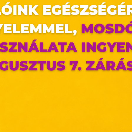
ÍG
az oldal sütiket használ
FA
ldalunkon „cookie"-kat (továbbiakban „süti") alkalmazunk. Ezek 
ok, melyek információt tárolnak webes böngészőjében. Ehhez 
ájárulása szükséges.
ütiket" az elektronikus hírközlésről szóló 2003. évi C. törvén
HI
tronikus kereskedelmi szolgáltatások, az információs társadal
AL
efüggő szolgáltatások egyes kérdéseiről szóló 2001. évi C
ny, valamint az Európai Unió előírásainak megfelelően használjuk
SE
apoknak, melyek az Európai Unió országain belül működnek, a „s
LE
nálatához, és ezeknek a felhasználó számítógépén vagy 