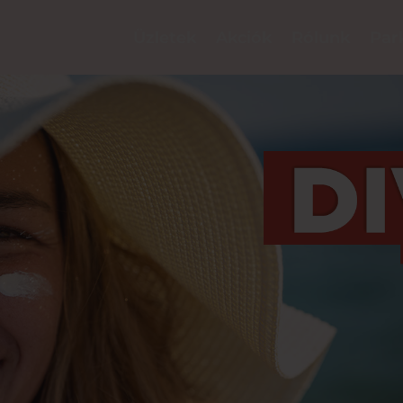
Üzletek
Akciók
Rólunk
Par