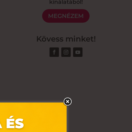
kínálatából!
MEGNÉZEM
Kövess minket!