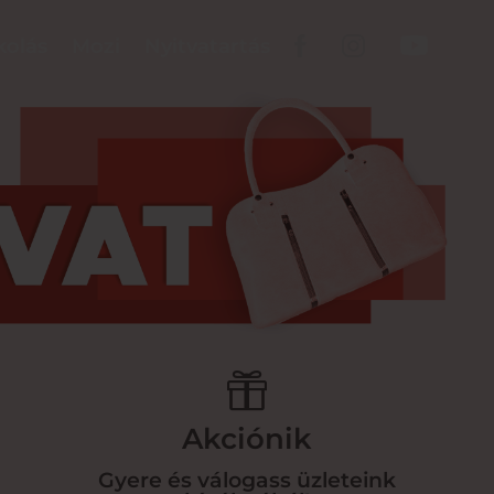
kolás
Mozi
Nyitvatartás

Akciónik
Gyere és válogass üzleteink