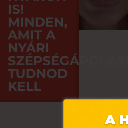
IS!
MINDEN,
AMIT A
NYÁRI
SZÉPSÉGÁPOLÁS
TUDNOD
KELL