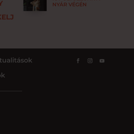
Y
NYÁR VÉGÉN
ELJ
tualitások
ok