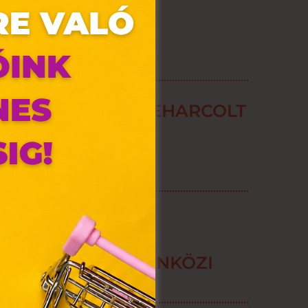
Y TURBÓZD FEL LEHARCOLT
RMERED!
olyan
az Ön
y, az
ÁNYOS AZ
ommal
APRUHATÁRAD?
VIII.
. Azon
GÍTENEK A SZEZONKÖZI
ütik"
ÁRAZÁSOK
egyéb