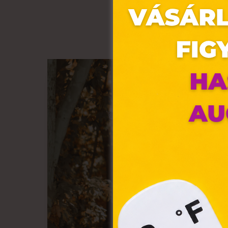
Ez 
Webo
fájl
hozz
A „s
elek
össz
törvé
webl
hasz