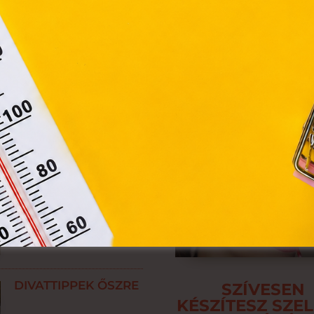
zén történő tárolásához a felhasználók hozzájárulását kell kérniü
ES
Elfogadom
? A SZÍNEKNEK
VAN
Módosítom a beállításokat
LÉGY TE IS CSINOS
NEGYVENES!
A SZEMPILLASPIRÁL
TÖRTÉNETE
DIVATTIPPEK ŐSZRE
SZÍVESEN
KÉSZÍTESZ SZEL