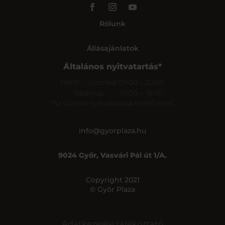
Rólunk
Állásajánlatok
Általános nyitvatartás*
Hétfő – Szombat
09:00 – 20:00
Vasárnap
10:00 – 18:00
*Az üzletek nyitvatartása eltérő lehet.
info@gyorplaza.hu
9024 Győr, Vasvári Pál út 1/A.
Copyright 2021
© Győr Plaza
Adatkezelési tájékoztató