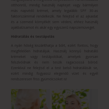
otthonról, mindig használj naptejet vagy bármilyen
más napvédő krémet, amely legalább SPF 30-as
faktorszámmal rendelkezik. Ne felejtsd el az ajkaidat
és a szemeid környékét sem védeni, ehhez használj
ajakbalzsamot és akár egy egyszerű napszemüveget.
Hidratálás és testápolás
A nyári hőség kiszáríthatja a bőrt, ezért fontos, hogy
megfelelően hidratáljuk. Használj könnyű hidratáló
krémeket vagy testápolókat, amelyek gyorsan
felszívódnak és nem teszik ragacsossá bőröd.
Ezenkívül ne felejtsd el a test belső hidratálását se,
ezért mindig fogyassz elegendő vizet és egyél
rendszeresen friss gyümölcsöket is!