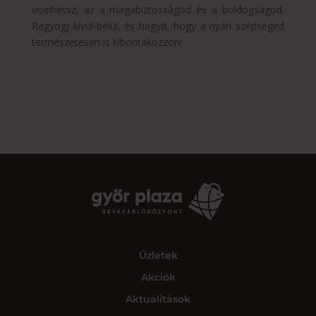
viselhetsz, az a magabiztosságod és a boldogságod.
Ragyogj kívül-belül, és hagyd, hogy a nyári szépséged
természetesen is kibontakozzon!
Üzletek
Akciók
Aktualitások