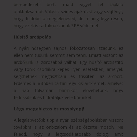
berepedezett bőrt, majd vigyél fel tápláló
ajakbalzsamot. Válassz színes ajakrúzst vagy szájfényt,
hogy feldobd a megjelenésed, de mindig légy résen,
hogy ezek is tartalmazzanak SPF védelmet.
Hűsítő arcápolás
A nyári hőségben sajnos fokozatosan izzadunk, ez
ellen nem tudunk semmit sem tenni. Emiatt viszont az
arcbőrünk is zsírosabbá válhat. Egy hűsítő arctisztító
vagy tonik csodákra képes ilyen esetekben, amelyek
segíthetnek megtisztítani és frissíteni az arcbőrt.
Érdemes a hűtőben tartani egy kis arckrémet, amelyet
a nap folyamán bármikor elővehetünk, hogy
felfrissítsük és hidratáljuk vele bőrünket.
Légy magabiztos és mosolyogj!
A legalapvetőbb tipp a nyári szépségápolásban viszont
továbbra is az önbizalom és az őszinte mosoly. Ne
feledd, hogy a legcsodálatosabb dolog, amit