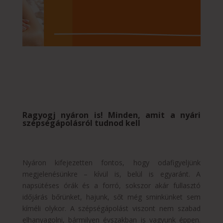
Ragyogj nyáron is! Minden, amit a nyári
szépségápolásról tudnod kell
Nyáron kifejezetten fontos, hogy odafigyeljünk
megjelenésünkre – kívül is, belül is egyaránt. A
napsütéses órák és a forró, sokszor akár fullasztó
időjárás bőrünket, hajunk, sőt még sminkünket sem
kíméli olykor. A szépségápolást viszont nem szabad
elhanyagolni, bármilyen évszakban is vagyunk éppen.