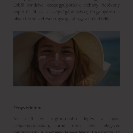
Ebből kiindulva összegyűjtöttünk néhány hatékony
tippet és ötletet a szépségápoláshoz, hogy nyáron is
olyan természetesen ragyogj, ahogy az tőled telik.
Fényvédelem
Az első és legfontosabb lépés a nyári
szépségápolásban, amit nem lehet elégszer
hangsúlyozni, a megfelelő fényvédelem. Ha kimozdulsz