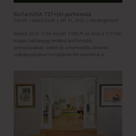
BioTechUSA: TST+GH porformula
Szerző:
Tavaszi Zsolt
|
okt 31, 2022
|
Uncategorized
Keresd 10.31-11.06. között 7 990 Ft-os áron a TST+GH
magas hatóanyag tartalmú porformulát,
aminosavakkal, cinkkel és a hormonális aktivitás
szabályozásához hozzájáruló B6-vitaminnal a...