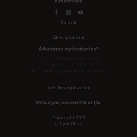
Aktualitások
Rólunk
Állásajánlatok
Általános nyitvatartás*
Hétfő – Szombat
09:00 – 20:00
Vasárnap
10:00 – 18:00
*Az üzletek nyitvatartása eltérő lehet.
info@gyorplaza.hu
9024 Győr, Vasvári Pál út 1/A.
Copyright 2021
© Győr Plaza