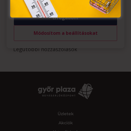
BioTechUSA: Creatine monohydrate akció
CCC: Új tanév, új kalandok, új kedvencek!
Elfogadom
Budmil: Iskolakezdési akció
Módosítom a beállításokat
Vision Express: szemüveg-előfizetés
Legutóbbi hozzászólások
Üzletek
Akciók