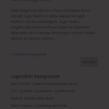
hello hölgyek Készítsd el a Plaza mennyeien finom
tortáját Suga Paulina receptje alapján! Az egyik
kedvenc cukrász tehetségünk, Suga Paulina
megálmodta nekünk a Plaza sütijét! Ha szeretnéd
elkészíteni ezt a mennyei finomságot, kövesd Paulina
lépéseit és szerezz örömet...
« Régebbi bejegyzések
Legutóbbi bejegyzések
BioTechUSA: Creatine monohydrate akció
CCC: Új tanév, új kalandok, új kedvencek!
Budmil: Iskolakezdési akció
Vision Express: szemüveg-előfizetés