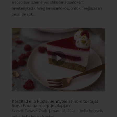
elsősorban személyes stílustanácsadóként
tevékenykedik főleg bevásárlóközpontok megbízásán
belül, de sok...
Készítsd el a Plaza mennyeien finom tortáját
Suga Paulina receptje alapján!
Szerző:
Tavaszi Zsolt
|
márc 18, 2021
|
hello hölgyek
,
hello
,
hello hölgyek videó