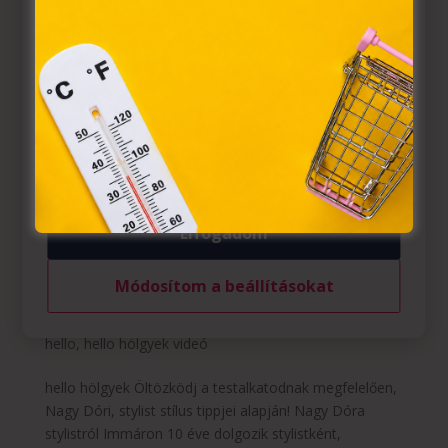
A „sütiket" az elektronikus hírközlésről szóló 2003. évi C.
törvény, az elektronikus kereskedelmi szolgáltatások, az
információs társadalommal összefüggő szolgáltatások
egyes kérdéseiről szóló 2001. évi CVIII. törvény, valamint
az Európai Unió előírásainak megfelelően használjuk.
Azon weblapoknak, melyek az Európai Unió országain
belül működnek, a „sütik" használatához, és ezeknek a
felhasználó számítógépén vagy egyéb eszközén történő
tárolásához a felhasználók hozzájárulását kell kérniük.
Elfogadom
Öltözködj a testalkatodnak megfelelően, Nagy
Módosítom a beállításokat
Dóri, stylist stílus tippjei alapján!
Szerző:
Tavaszi Zsolt
|
márc 22, 2021
|
hello hölgyek
,
hello
,
hello hölgyek videó
hello hölgyek Öltözködj a testalkatodnak megfelelően,
Nagy Dóri, stylist stílus tippjei alapján! Nagy Dóra
stylistról Immáron 10 éve dolgozik stylistként,