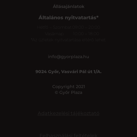
Állásajánlatok
Általános nyitvatartás*
Hétfő – Szombat
09:00 – 20:00
Vasárnap
10:00 – 18:00
*Az üzletek nyitvatartása eltérő lehet.
info@gyorplaza.hu
9024 Győr, Vasvári Pál út 1/A.
Copyright 2021
© Győr Plaza
Adatkezelési tájékoztató
Felhasználási feltételek