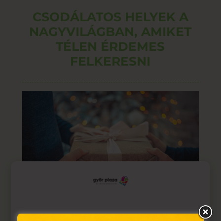
CSODÁLATOS HELYEK A
NAGYVILÁGBAN, AMIKET
TÉLEN ÉRDEMES
FELKERESNI
Ez az oldal sütiket használ