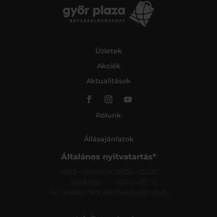
Üzletek
Akciók
Aktualitások
Rólunk
Állásajánlatok
Általános nyitvatartás*
Hétfő – Szombat
09:00 – 20:00
Vasárnap
10:00 – 18:00
*Az üzletek nyitvatartása eltérő lehet.