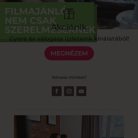
FILMAJÁNLÓ,

NEM CSAK
Akciónik
SZERELMESEKNEK
Gyere és válogass üzleteink kínálatából!
MEGNÉZEM
Kövess minket!