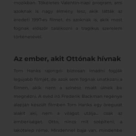
mozikban. Tökéletes Valentin-napi program, ami
azoknak is nagy élmény lesz, akik látták az
eredeti 1997-es filmet, és azoknak is, akik most
fognak először találkozni a tragikus szerelem
történetével.
Az ember, akit Ottónak hívnak
Tom Hanks rajongói biztosan imádni fogják
legújabb filmjét, de azok sem fognak unatkozni a
filmen, akik nem a színész miatt ülnek be
megnézni. A svéd író Frederik Backman regénye
alapján készült filmben Tom Hanks egy öregurat
alakít aki, nem a világot utálja… csak az
emberiséget. Otto, nincs mit szépíteni, a
lakótelep réme. Mindennel baja van, mindenbe