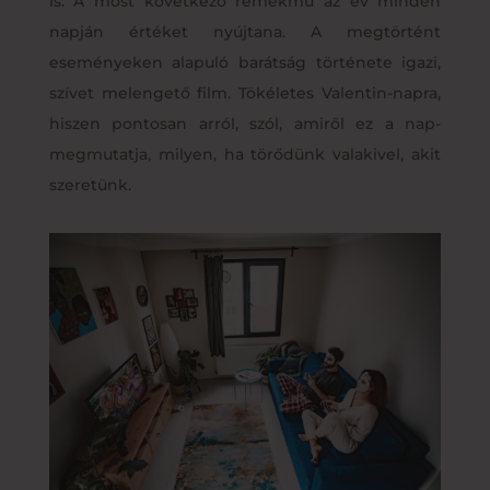
is. A most következő remekmű az év minden
napján értéket nyújtana. A megtörtént
eseményeken alapuló barátság története igazi,
szívet melengető film. Tökéletes Valentin-napra,
hiszen pontosan arról, szól, amiről ez a nap-
megmutatja, milyen, ha törődünk valakivel, akit
szeretünk.