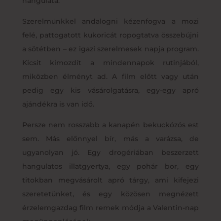
hangulata.
Szerelmünkkel andalogni kézenfogva a mozi
felé, pattogatott kukoricát ropogtatva összebújni
a sötétben – ez igazi szerelmesek napja program.
Kicsit kimozdít a mindennapok rutinjából,
miközben élményt ad. A film előtt vagy után
pedig egy kis vásárolgatásra, egy-egy apró
ajándékra is van idő.
Persze nem rosszabb a kanapén bekuckózós est
sem. Más előnnyel bír, más a varázsa, de
ugyanolyan jó. Egy drogériában beszerzett
hangulatos illatgyertya, egy pohár bor, egy
titokban megvásárolt apró tárgy, ami kifejezi
szeretetünket, és egy közösen megnézett
érzelemgazdag film remek módja a Valentin-nap