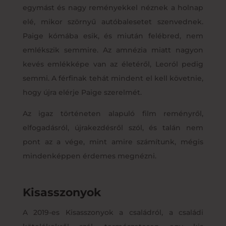
egymást és nagy reményekkel néznek a holnap
elé, mikor szörnyű autóbalesetet szenvednek.
Paige kómába esik, és miután felébred, nem
emlékszik semmire. Az amnézia miatt nagyon
kevés emlékképe van az életéről, Leoról pedig
semmi. A férfinak tehát mindent el kell követnie,
hogy újra elérje Paige szerelmét.
Az igaz történeten alapuló film reményről,
elfogadásról, újrakezdésről szól, és talán nem
pont az a vége, mint amire számítunk, mégis
mindenképpen érdemes megnézni.
Kisasszonyok
A 2019-es Kisasszonyok a családról, a családi