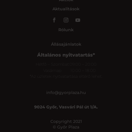
Aktualitások
Rólunk
Állásajánlatok
Általános nyitvatartás*
Hétfő – Szombat
09:00 – 20:00
Vasárnap
10:00 – 18:00
*Az üzletek nyitvatartása eltérő lehet.
info@gyorplaza.hu
9024 Győr, Vasvári Pál út 1/A.
Copyright 2021
© Győr Plaza