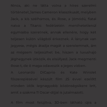
Nincs, aki ne látta volna a híres szerelmi
történetet,James Cameron klasszikusát, melyben
Jack, a kis szélhámos, és Rose, a jómódú, fiatal
naiva a Titanic fedélzetén menthetetlenül
egymásba szeretnek, annak ellenére, hogy két
teljesen külön világból érkeznek. A lánynak van
jegyese, mégis átadja magát a szerelemnek, ám
az mégsem teljesülhet be, hiszen a luxushajó
jéghegynek ütközik, és elsüllyed. Jack megmenti
Rose-t, de ő maga odaveszik a jeges vízben.
A Leonardo DiCaprio és Kate Winslet
főszereplésével készült film 25 évvel ezelőtt
minden idők legnagyobb közönségsikere lett,
amit a szakma 11 Oscar-díjjal is jutalmazott.
A film most felújítva, 3D-ben látható újra a