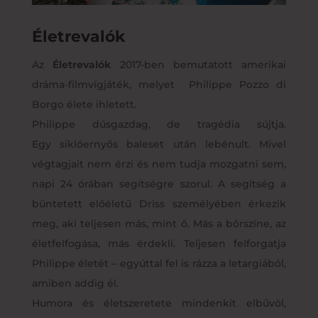
Életrevalók
Az
Életrevalók
2017-ben bemutatott amerikai
dráma-filmvígjáték, melyet Philippe Pozzo di
Borgo élete ihletett.
Philippe dúsgazdag, de tragédia sújtja.
Egy siklóernyős baleset után lebénult. Mivel
végtagjait nem érzi és nem tudja mozgatni sem,
napi 24 órában segítségre szorul. A segítség a
büntetett előéletű Driss személyében érkezik
meg, aki teljesen más, mint ő. Más a bőrszíne, az
életfelfogása, más érdekli. Teljesen felforgatja
Philippe életét – egyúttal fel is rázza a letargiából,
amiben addig él.
Humora és életszeretete mindenkit elbűvöl,