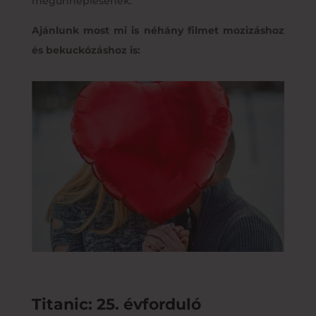
megünneplésének.
Ajánlunk most mi is néhány filmet mozizáshoz
és bekuckózáshoz is:
Titanic: 25. évforduló