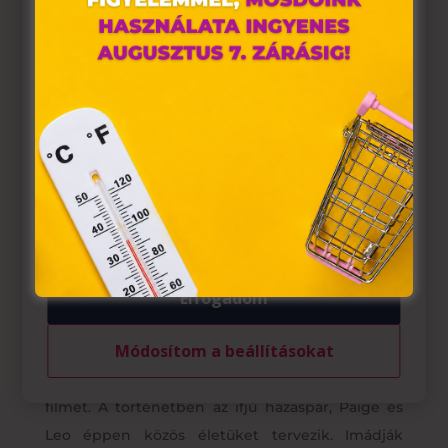
tárolnak webes böngészőjében. Ehhez az Ön
hozzájárulása szükséges.
A „sütiket" az elektronikus hírközlésről szóló 2003. évi C.
törvény, az elektronikus kereskedelmi szolgáltatások, az
információs társadalommal összefüggő szolgáltatások
egyes kérdéseiről szóló 2001. évi CVIII. törvény, valamint
az Európai Unió előírásainak megfelelően használjuk.
Azon weblapoknak, melyek az Európai Unió országain
belül működnek, a „sütik" használatához, és ezeknek a
felhasználó számítógépén vagy egyéb eszközén történő
tárolásához a felhasználók hozzájárulását kell kérniük.
Fogadom
Elfogadom
Kicsit több, mint 10 éve, éppen februárban
Módosítom a beállításokat
mutatták be Channing Tatum és Rachel
McAdams főszereplésével a Fogadom című
filmet. A történetben az ifjú házaspár, Paige és
Leo éppen közös életüket tervezik. Imádják