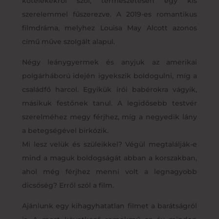
kötelékekről szól, természetesen egy kis
szerelemmel fűszerezve. A 2019-es romantikus
filmdráma, melyhez Louisa May Alcott azonos
című műve szolgált alapul.
Négy leánygyermek és anyjuk az amerikai
polgárháború idején igyekszik boldogulni, míg a
családfő harcol. Egyikük írói babérokra vágyik,
másikuk festőnek tanul. A legidősebb testvér
szerelméhez megy férjhez, míg a negyedik lány
a betegségével birkózik.
Mi lesz velük és szüleikkel? Végül megtalálják-e
mind a maguk boldogságát abban a korszakban,
ahol még férjhez menni volt a legnagyobb
dicsőség? Erről szól a film.
Ajánlunk egy kihagyhatatlan filmet a barátságról