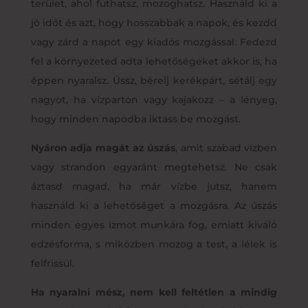
terület, ahol futhatsz, mozoghatsz. Használd ki a
jó időt és azt, hogy hosszabbak a napok, és kezdd
vagy zárd a napot egy kiadós mozgással. Fedezd
fel a környezeted adta lehetőségeket akkor is, ha
éppen nyaralsz. Ússz, bérelj kerékpárt, sétálj egy
nagyot, ha vízparton vagy kajakozz – a lényeg,
hogy minden napodba iktass be mozgást.
Nyáron adja magát az úszás
, amit szabad vízben
vagy strandon egyaránt megtehetsz. Ne csak
áztasd magad, ha már vízbe jutsz, hanem
használd ki a lehetőséget a mozgásra. Az úszás
minden egyes izmot munkára fog, emiatt kiváló
edzésforma, s miközben mozog a test, a lélek is
felfrissül.
Ha nyaralni mész, nem kell feltétlen a mindig