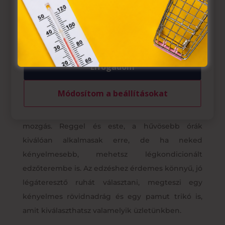
Azon weblapoknak, melyek az Európai Unió országain
belül működnek, a „sütik" használatához, és ezeknek a
felhasználó számítógépén vagy egyéb eszközén történő
tárolásához a felhasználók hozzájárulását kell kérniük.
Elfogadom
Nem kellenek a napi hosszú edzések
, hiszen a
Módosítom a beállításokat
nagy melegben erre nincs is feltétlen lehetőség.
Nyáron praktikusabb egy rövid, de intenzívebb
mozgás. Reggel és este, a hűvösebb órák
kiválóan alkalmasak erre, de ha neked
kényelmesebb, mehetsz légkondicionált
edzőterembe is. Az edzéshez érdemes könnyű, jó
légáteresztő ruhát választani, megteszi egy
kényelmes rövidnadrág és egy pamut trikó is,
amit kiválaszthatsz valamelyik üzletünkben.