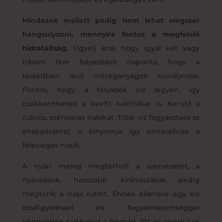
Mindezek mellett pedig nem lehet elégszer
hangsúlyozni, mennyire fontos a megfelelő
hidratáltság.
Ügyelj arra, hogy igyál két vagy
három liter folyadékot naponta, hogy a
testedben lévő méreganyagok kiürüljenek.
Fontos, hogy a folyadék víz legyen, így
csökkentheted a bevitt kalóriákat is. Kerüld a
cukros, szénsavas italokat. Több víz fogyasztása az
éhségérzetet is elnyomja, így elmaradnak a
felesleges nasik.
A nyári meleg megterheli a szervezetet, a
nyaralások, hosszabb kirándulások pedig
megtörik a napi rutint. Ennek ellenére egy kis
odafigyeléssel és fegyelmezettséggel
könnyedén tarthatod a formád, fitt és energikus