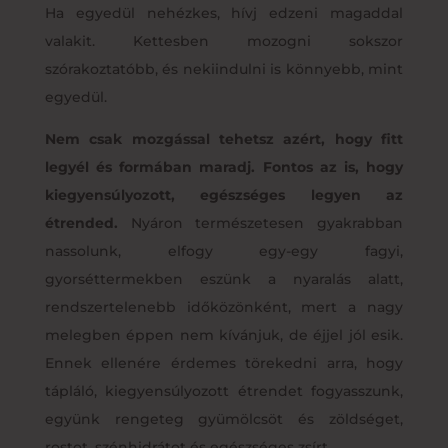
Ha egyedül nehézkes, hívj edzeni magaddal
valakit. Kettesben mozogni sokszor
szórakoztatóbb, és nekiindulni is könnyebb, mint
egyedül.
Nem csak mozgással tehetsz azért, hogy fitt
legyél és formában maradj. Fontos az is, hogy
kiegyensúlyozott, egészséges legyen az
étrended.
Nyáron természetesen gyakrabban
nassolunk, elfogy egy-egy fagyi,
gyorséttermekben eszünk a nyaralás alatt,
rendszertelenebb időközönként, mert a nagy
melegben éppen nem kívánjuk, de éjjel jól esik.
Ennek ellenére érdemes törekedni arra, hogy
tápláló, kiegyensúlyozott étrendet fogyasszunk,
együnk rengeteg gyümölcsöt és zöldséget,
rostot, szénhidrátot és egészséges zsírt.