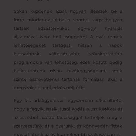
Sokan küzdenek azzal, hogyan illesszék be a
forró mindennapokba a sportot vagy hogyan
tartsák edzéstervüket egy-egy nyaralás
alkalmával. Nem kell csüggedni. A nyár remek
lehetőségeket tartogat, hiszen a napok
hosszabbak, változatosabb, szórakoztatóbb
programokra van lehetőség, ezek között pedig
beiktathatunk olyan tevékenységeket, amik
szinte észrevétlenül tartanak formában akár a
megszokott napi edzés nélkül is.
Egy kis odafigyeléssel egyszerűen elkerülhető,
hogy a fagyik, nasik, lustálkodás plusz kilókkal és
az ezekből adódó fáradsággal terheljék meg a
szervezetünk és a nyarunk, és könnyedén fittek
maradhatunk az év legmelegebb szakaszában is.