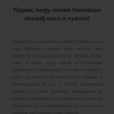
Tippek, hogy remek formában
maradj ezen a nyáron!
Mindannyian szeretnénk remekül kinézni, és ez a
vágy különösen nyáron erős, amikor nem
bújhatunk vastag pulóverek és kabátok mögé.
Mivel a lenge nyári ruhák, a fürdőruhák
kíméletlenül megmutatják a kényes területeket,
sokan igyekeznek formába hozni magukat a
strandszezonra és ezt a formát igyekeznek
megőrizni is, ezért gondosan odafigyelnek az
alakjukra, étkezésükre és mozgásukra. Erre pedig
még akkor is van lehetőségünk, ha a napi rutin
mondjuk egy nyaralás miatt felborul.