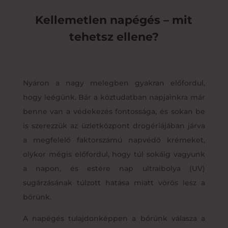
Kellemetlen napégés – mit
tehetsz ellene?
Nyáron a nagy melegben gyakran előfordul,
hogy leégünk. Bár a köztudatban napjainkra már
benne van a védekezés fontossága, és sokan be
is szerezzük az üzletközpont drogériájában járva
a megfelelő faktorszámú napvédő krémeket,
olykor mégis előfordul, hogy túl sokáig vagyunk
a napon, és estére nap ultraibolya (UV)
sugárzásának túlzott hatása miatt vörös lesz a
bőrünk.
A napégés tulajdonképpen a bőrünk válasza a