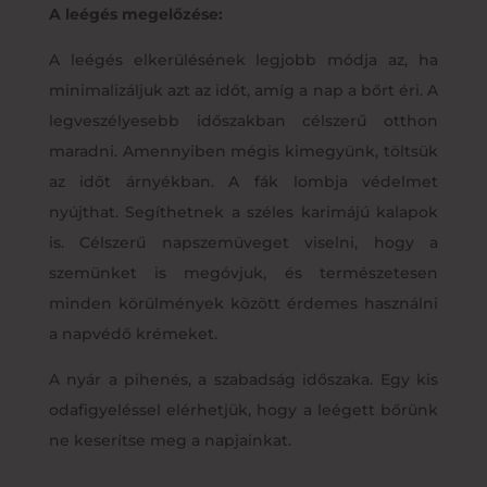
A leégés megelőzése:
A leégés elkerülésének legjobb módja az, ha
minimalizáljuk azt az időt, amíg a nap a bőrt éri. A
legveszélyesebb időszakban célszerű otthon
maradni. Amennyiben mégis kimegyünk, töltsük
az időt árnyékban. A fák lombja védelmet
nyújthat. Segíthetnek a széles karimájú kalapok
is. Célszerű napszemüveget viselni, hogy a
szemünket is megóvjuk, és természetesen
minden körülmények között érdemes használni
a napvédő krémeket.
A nyár a pihenés, a szabadság időszaka. Egy kis
odafigyeléssel elérhetjük, hogy a leégett bőrünk
ne keserítse meg a napjainkat.