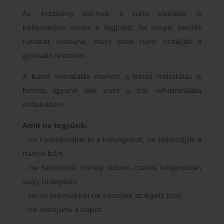
Az érzékeny bőrnek a ruha viselése is
kellemetlen lehet, a legjobb, ha lenge, szellős
ruhákat viselünk, mert ezek nem irritálják a
gyulladt részeket.
A külső hidratálás mellett a belső hidratálás is
fontos. Igyunk sok vizet a bőr rehidratálása
érdekében.
Amit ne tegyünk:
– ne nyomkodjuk ki a hólyagokat, ne tépkedjük a
hámló bőrt
– ne fürödjünk meleg vízben, csakis langyosban
vagy hidegben
– zsíros krémekkel ne kezeljük az égett bőrt
– ne menjünk a napra