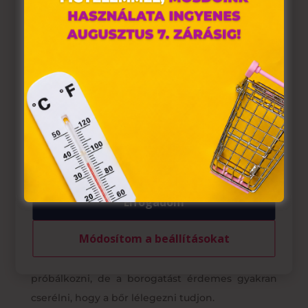
tárolnak webes böngészőjében. Ehhez az Ön
hozzájárulása szükséges.
A „sütiket" az elektronikus hírközlésről szóló 2003. évi C.
törvény, az elektronikus kereskedelmi szolgáltatások, az
információs társadalommal összefüggő szolgáltatások
egyes kérdéseiről szóló 2001. évi CVIII. törvény, valamint
az Európai Unió előírásainak megfelelően használjuk.
Azon weblapoknak, melyek az Európai Unió országain
belül működnek, a „sütik" használatához, és ezeknek a
felhasználó számítógépén vagy egyéb eszközén történő
tárolásához a felhasználók hozzájárulását kell kérniük.
Elfogadom
A hideg borogatás is segítséget nyújthat. A népi
Módosítom a beállításokat
gyógymódok közt szerepel víz helyett a tejes
vagy joghurtos borogatás, ezzel is lehet
próbálkozni, de a borogatást érdemes gyakran
cserélni, hogy a bőr lélegezni tudjon.