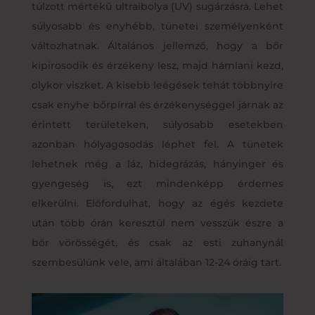
túlzott mértékű ultraibolya (UV) sugárzásra. Lehet
súlyosabb és enyhébb, tünetei személyenként
változhatnak. Általános jellemző, hogy a bőr
kipirosodik és érzékeny lesz, majd hámlani kezd,
olykor viszket. A kisebb leégések tehát többnyire
csak enyhe bőrpírral és érzékenységgel járnak az
érintett területeken, súlyosabb esetekben
azonban hólyagosodás léphet fel. A tünetek
lehetnek még a láz, hidegrázás, hányinger és
gyengeség is, ezt mindenképp érdemes
elkerülni. Előfordulhat, hogy az égés kezdete
után több órán keresztül nem vesszük észre a
bőr vörösségét, és csak az esti zuhanynál
szembesülünk vele, ami általában 12-24 óráig tart.