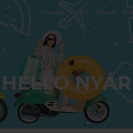
Üzletek
Akciók
Rólunk
Par
HELLO NYÁR