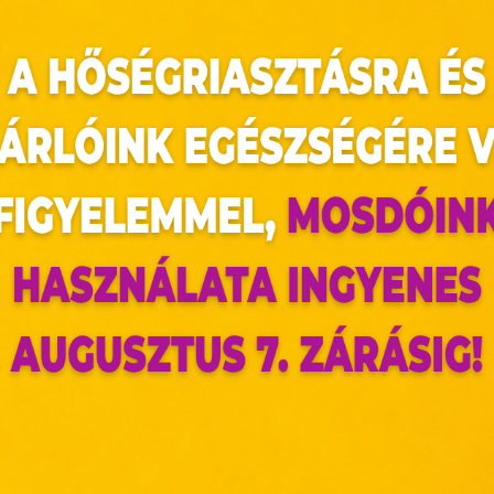
, el kell kerülni a déli napsütést és inkább 
rezzünk be fényvédő krémet. Minél világosabb 
lata javasolt. Minimum a 30 SPF védelemre szü
nem mindenki másnak is ajánlott. A jó fényvéd
tok, bőrrák ellen is védelmet biztosít.
az oldal sütiket használ
ldalunkon „cookie"-kat (továbbiakban „süti") alkalmazunk. Ezek 
ok, melyek információt tárolnak webes böngészőjében. Ehhez 
ájárulása szükséges.
ütiket" az elektronikus hírközlésről szóló 2003. évi C. törvén
tronikus kereskedelmi szolgáltatások, az információs társadal