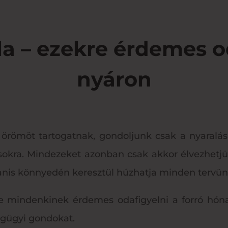
ula – ezekre érdemes 
nyáron
römöt tartogatnak, gondoljunk csak a nyaralásra
ásokra. Mindezeket azonban csak akkor élvezhetj
anis könnyedén keresztül húzhatja minden tervün
e mindenkinek érdemes odafigyelni a forró hóna
gügyi gondokat.