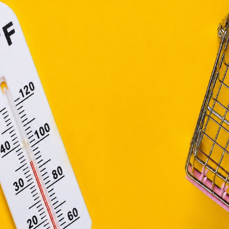
efüggő szolgáltatások egyes kérdéseiről szóló 2001. évi C
ny, valamint az Európai Unió előírásainak megfelelően használjuk
apoknak, melyek az Európai Unió országain belül működnek, a „s
nálatához, és ezeknek a felhasználó számítógépén vagy 
zén történő tárolásához a felhasználók hozzájárulását kell kérniü
Elfogadom
Módosítom a beállításokat
a káros sugaraktól!
 károsodást okozhat a szemben, ezért mindenké
llátott napszemüveggel. Ha erős napfénynek t