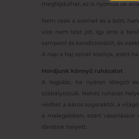
megfájdulhat, ez is nyomós ok ar
Nem csak a szemet és a bőrt, han
vize nem tesz jót, így erre a ter
sampont és kondicionálót, és ezekk
A nap a haj színét kiszívja, ezért 
Hordjunk könnyű ruházatot
A legjobb, ha nyáron lélegző é
szabályozzuk. Nehéz ruházat hely
védhet a káros sugaraktól, a világ
a melegebben, ezért vásárláskor 
darabok helyett.