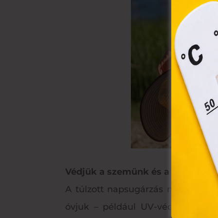
össz
törvé
webl
hasz
eszkö
Védjük a szemünk és a hajunk is 
A túlzott napsugárzás maradandó
óvjuk – például UV-védelemmel e