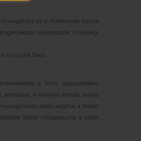
 UV-sugárzás és a medencék klóros
A drogériákban válasszunk minőségi
en a hajunk fakó.
mérsékletét a forró napsütésben
t, pamutot. A könnyű kendő, kalap
nysugarakat, ezzel segítve a testet
darabok közül válogassunk a sötét