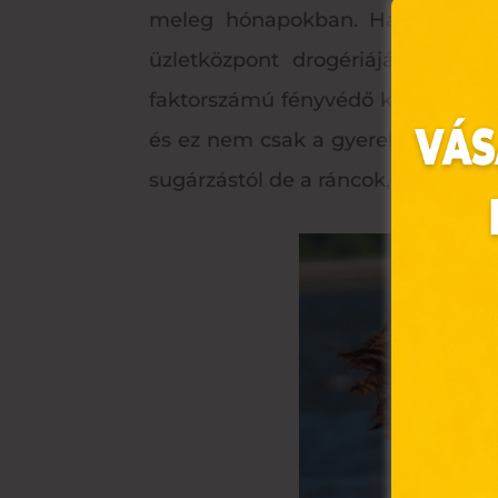
meleg hónapokban. Ha lehetséges
üzletközpont drogériájában sze
faktorszámú fényvédő krém haszná
és ez nem csak a gyerekeknek, ha
sugárzástól de a ráncok, pigmentfol
Ez 
Webo
fájl
hozz
A „s
elek