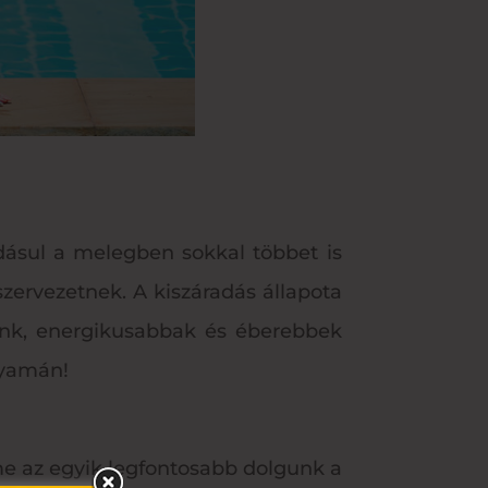
dásul a melegben sokkal többet is
szervezetnek. A kiszáradás állapota
szunk, energikusabbak és éberebbek
lyamán!
me az egyik legfontosabb dolgunk a