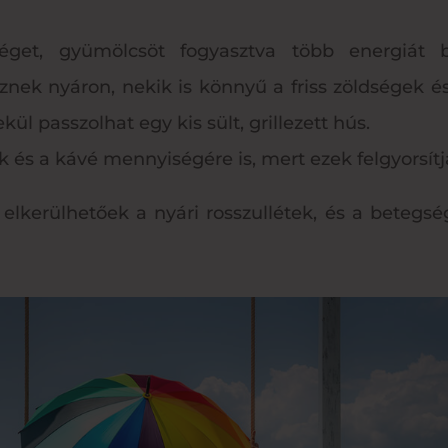
séget, gyümölcsöt fogyasztva több energiát
znek nyáron, nekik is könnyű a friss zöldségek
ül passzolhat egy kis sült, grillezett hús.
k és a kávé mennyiségére is, mert ezek felgyorsítj
elkerülhetőek a nyári rosszullétek, és a betegsé