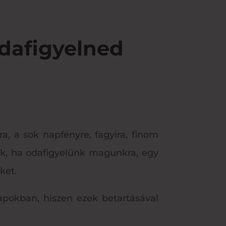
odafigyelned
, a sok napfényre, fagyira, finom
ük, ha odafigyelünk magunkra, egy
ket.
pokban, hiszen ezek betartásával