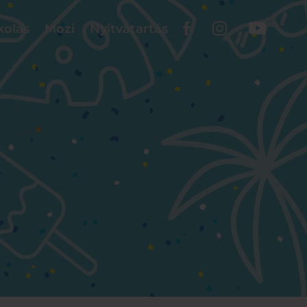
kolás
Mozi
Nyitvatartás