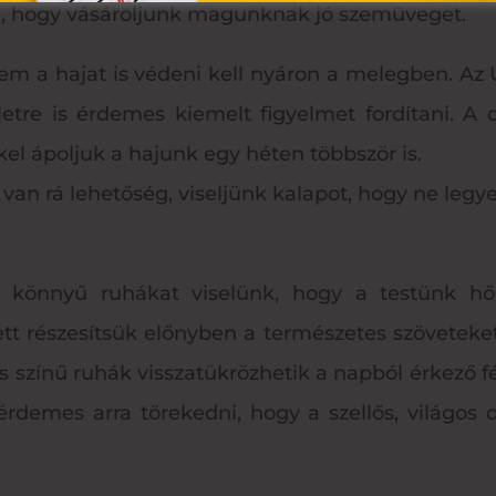
ra, hogy vásároljunk magunknak jó szemüveget.
em a hajat is védeni kell nyáron a melegben. Az
ületre is érdemes kiemelt figyelmet fordítani. 
el ápoljuk a hajunk egy héten többször is.
ha van rá lehetőség, viseljünk kalapot, hogy ne legy
s könnyű ruhákat viselünk, hogy a testünk hő
ett részesítsük előnyben a természetes szöveteke
os színű ruhák visszatükrözhetik a napból érkező fé
érdemes arra törekedni, hogy a szellős, világos 