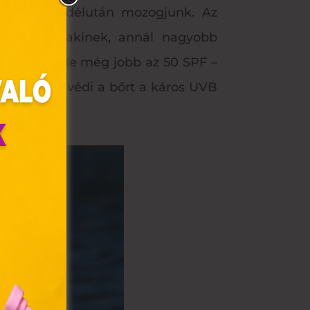
reggel, és délután mozogjunk. Az
a bőre valakinek, annál nagyobb
kség van, de még jobb az 50 SPF –
ő krém megvédi a bőrt a káros UVB
olyan
az Ön
y, az
ommal