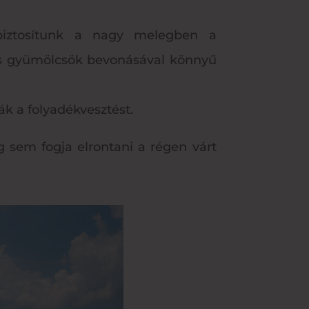
 biztosítunk a nagy melegben a
 és gyümölcsök bevonásával könnyű
ák a folyadékvesztést.
g sem fogja elrontani a régen várt