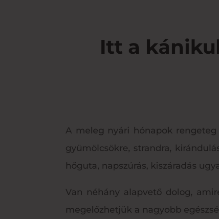
Itt a kánik
A meleg nyári hónapok rengeteg ö
gyümölcsökre, strandra, kirándul
hőguta, napszúrás, kiszáradás ugy
Van néhány alapvető dolog, amir
megelőzhetjük a nagyobb egészsé