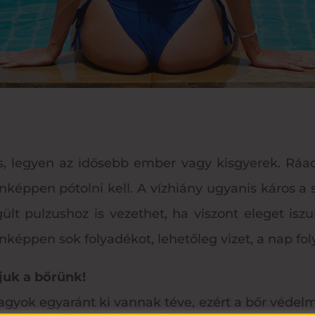
s, legyen az idősebb ember vagy kisgyerek. Ráa
képpen pótolni kell. A vízhiány ugyanis káros a 
gült pulzushoz is vezethet, ha viszont eleget i
képpen sok folyadékot, lehetőleg vizet, a nap fo
juk a bőrünk!
agyok egyaránt ki vannak téve, ezért a bőr védel