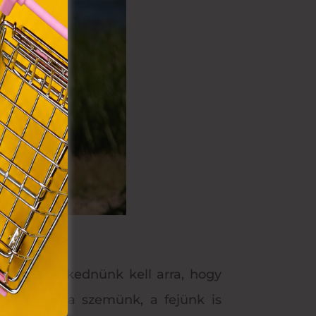
VIII.
. Azon
ütik"
egyéb
k.
ppen törekednünk kell arra, hogy
esszük ki a szemünk, a fejünk is