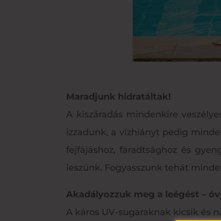
Maradjunk hidratáltak!
A kiszáradás mindenkire veszélye
izzadunk, a vízhiányt pedig minden
fejfájáshoz, fáradtsághoz és gyen
leszünk. Fogyasszunk tehát minden
Akadályozzuk meg a leégést – óv
A káros UV-sugaraknak kicsik és n