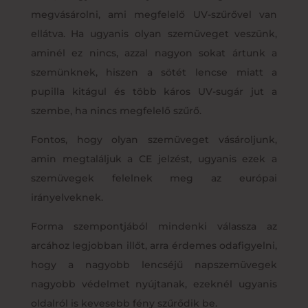
megvásárolni, ami megfelelő UV-szűrővel van
ellátva. Ha ugyanis olyan szemüveget veszünk,
aminél ez nincs, azzal nagyon sokat ártunk a
szemünknek, hiszen a sötét lencse miatt a
pupilla kitágul és több káros UV-sugár jut a
szembe, ha nincs megfelelő szűrő.
Fontos, hogy olyan szemüveget vásároljunk,
amin megtaláljuk a CE jelzést, ugyanis ezek a
szemüvegek felelnek meg az európai
irányelveknek.
Forma szempontjából mindenki válassza az
arcához legjobban illőt, arra érdemes odafigyelni,
hogy a nagyobb lencséjű napszemüvegek
nagyobb védelmet nyújtanak, ezeknél ugyanis
oldalról is kevesebb fény szűrődik be.