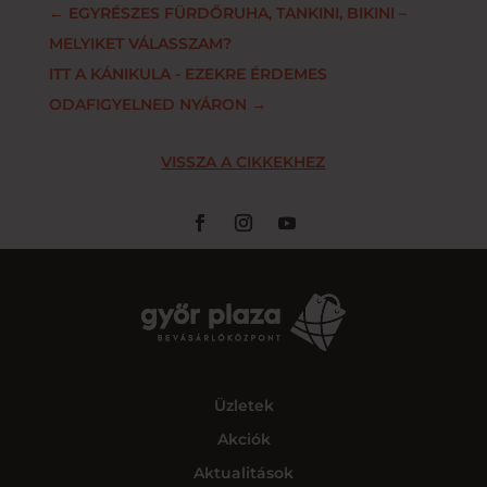
←
EGYRÉSZES FÜRDŐRUHA, TANKINI, BIKINI –
MELYIKET VÁLASSZAM?
ITT A KÁNIKULA - EZEKRE ÉRDEMES
ODAFIGYELNED NYÁRON
→
VISSZA A CIKKEKHEZ
Üzletek
Akciók
Aktualitások