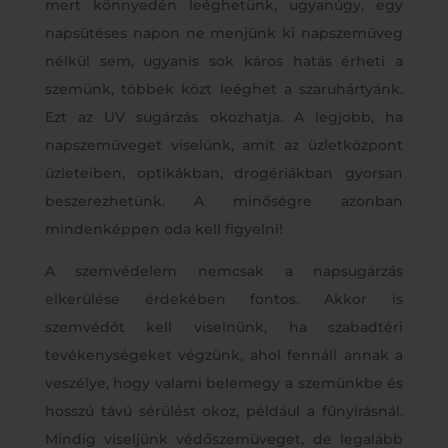
mert könnyedén leéghetünk, ugyanúgy, egy
napsütéses napon ne menjünk ki napszemüveg
nélkül sem, ugyanis sok káros hatás érheti a
szemünk, többek közt leéghet a szaruhártyánk.
Ezt az UV sugárzás okozhatja. A legjobb, ha
napszemüveget viselünk, amit az üzletközpont
üzleteiben, optikákban, drogériákban gyorsan
beszerezhetünk. A minőségre azonban
mindenképpen oda kell figyelni!
A szemvédelem nemcsak a napsugárzás
elkerülése érdekében fontos. Akkor is
szemvédőt kell viselnünk, ha szabadtéri
tevékenységeket végzünk, ahol fennáll annak a
veszélye, hogy valami belemegy a szemünkbe és
hosszú távú sérülést okoz, például a fűnyírásnál.
Mindig viseljünk védőszemüveget, de legalább