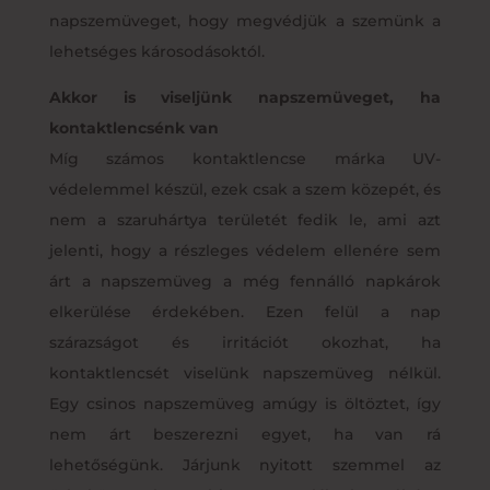
napszemüveget, hogy megvédjük a szemünk a
lehetséges károsodásoktól.
Akkor is viseljünk napszemüveget, ha
kontaktlencsénk van
Míg számos kontaktlencse márka UV-
védelemmel készül, ezek csak a szem közepét, és
nem a szaruhártya területét fedik le, ami azt
jelenti, hogy a részleges védelem ellenére sem
árt a napszemüveg a még fennálló napkárok
elkerülése érdekében. Ezen felül a nap
szárazságot és irritációt okozhat, ha
kontaktlencsét viselünk napszemüveg nélkül.
Egy csinos napszemüveg amúgy is öltöztet, így
nem árt beszerezni egyet, ha van rá
lehetőségünk. Járjunk nyitott szemmel az