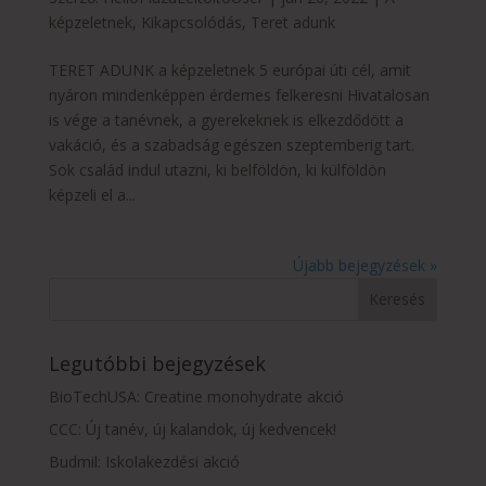
képzeletnek
,
Kikapcsolódás
,
Teret adunk
TERET ADUNK a képzeletnek 5 európai úti cél, amit
nyáron mindenképpen érdemes felkeresni Hivatalosan
is vége a tanévnek, a gyerekeknek is elkezdődött a
vakáció, és a szabadság egészen szeptemberig tart.
Sok család indul utazni, ki belföldön, ki külföldön
képzeli el a...
Újabb bejegyzések »
Legutóbbi bejegyzések
BioTechUSA: Creatine monohydrate akció
CCC: Új tanév, új kalandok, új kedvencek!
Budmil: Iskolakezdési akció