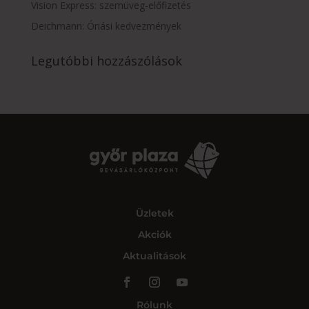
Vision Express: szemüveg-előfizetés
Deichmann: Óriási kedvezmények
Legutóbbi hozzászólások
Üzletek
Akciók
Aktualitások
Rólunk