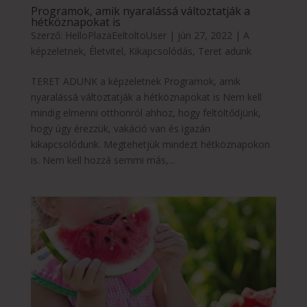
Programok, amik nyaralássá változtatják a
hétköznapokat is
Szerző:
HelloPlazaEeltoltoUser
|
jún 27, 2022
|
A
képzeletnek
,
Életvitel
,
Kikapcsolódás
,
Teret adunk
TERET ADUNK a képzeletnek Programok, amik
nyaralássá változtatják a hétköznapokat is Nem kell
mindig elmenni otthonról ahhoz, hogy feltöltődjünk,
hogy úgy érezzük, vakáció van és igazán
kikapcsolódunk. Megtehetjük mindezt hétköznapokon
is. Nem kell hozzá semmi más,...