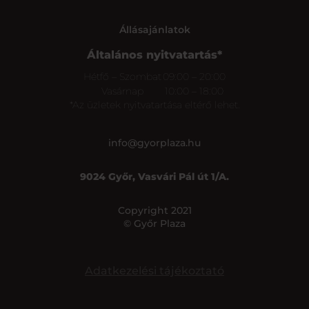
Állásajánlatok
Általános nyitvatartás*
Hétfő – Szombat
09:00 – 20:00
Vasárnap
10:00 – 18:00
*Az üzletek nyitvatartása eltérő lehet.
info@gyorplaza.hu
9024 Győr, Vasvári Pál út 1/A.
Copyright 2021
© Győr Plaza
Adatkezelési tájékoztató