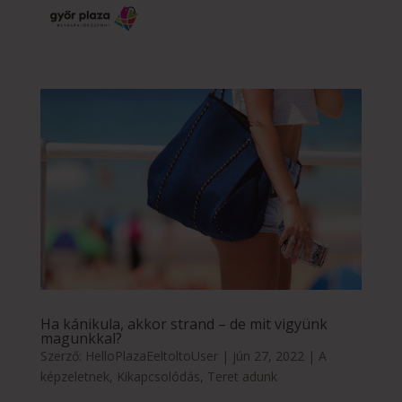
Ha kánikula, akkor strand – de mit vigyünk
magunkkal?
Szerző:
HelloPlazaEeltoltoUser
|
jún 27, 2022
|
A
képzeletnek
,
Kikapcsolódás
,
Teret adunk