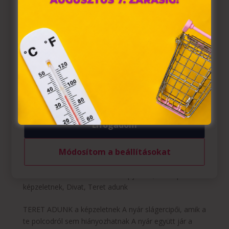
A „sütiket" az elektronikus hírközlésről szóló 2003. évi C.
törvény, az elektronikus kereskedelmi szolgáltatások, az
információs társadalommal összefüggő szolgáltatások
egyes kérdéseiről szóló 2001. évi CVIII. törvény, valamint
az Európai Unió előírásainak megfelelően használjuk.
Azon weblapoknak, melyek az Európai Unió országain
belül működnek, a „sütik" használatához, és ezeknek a
felhasználó számítógépén vagy egyéb eszközén történő
tárolásához a felhasználók hozzájárulását kell kérniük.
Elfogadom
Módosítom a beállításokat
A nyár slágercipői, amik a te polcodról sem
hiányozhatnak
Szerző:
HelloPlazaEeltoltoUser
|
jún 21, 2022
|
A
képzeletnek
,
Divat
,
Teret adunk
TERET ADUNK a képzeletnek A nyár slágercipői, amik a
te polcodról sem hiányozhatnak A nyár együtt jár a