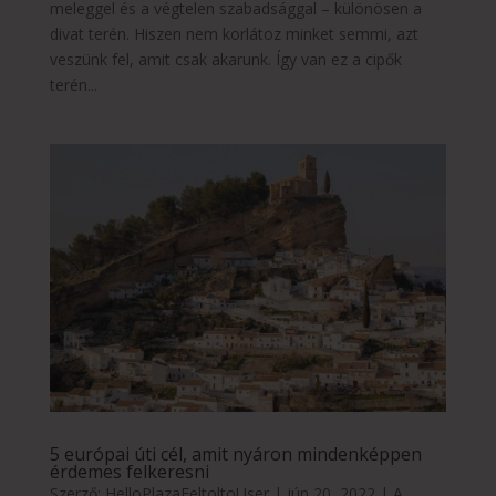
meleggel és a végtelen szabadsággal – különösen a
divat terén. Hiszen nem korlátoz minket semmi, azt
veszünk fel, amit csak akarunk. Így van ez a cipők
terén...
5 európai úti cél, amit nyáron mindenképpen
érdemes felkeresni
Szerző:
HelloPlazaEeltoltoUser
|
jún 20, 2022
|
A