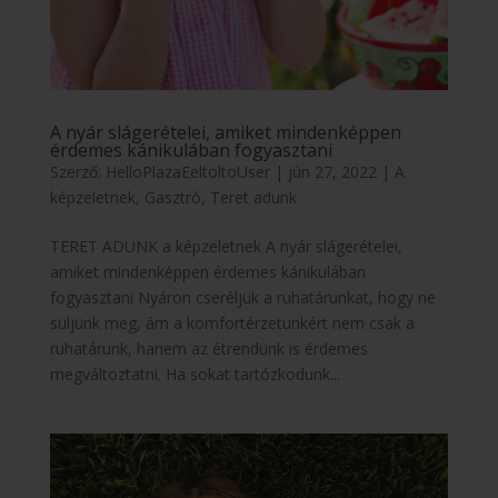
A nyár slágerételei, amiket mindenképpen
érdemes kánikulában fogyasztani
Szerző:
HelloPlazaEeltoltoUser
|
jún 27, 2022
|
A
képzeletnek
,
Gasztró
,
Teret adunk
TERET ADUNK a képzeletnek A nyár slágerételei,
amiket mindenképpen érdemes kánikulában
fogyasztani Nyáron cseréljük a ruhatárunkat, hogy ne
süljünk meg, ám a komfortérzetünkért nem csak a
ruhatárunk, hanem az étrendünk is érdemes
megváltoztatni. Ha sokat tartózkodunk...