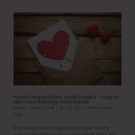
Kreatív meglepetések anyák napjára – hogy az
idén kicsit máshogy ünnepeljetek
Szerző:
Tavaszi Zsolt
|
ápr 26, 2021
|
hello tavasz
,
hello
hello tavasz Kreatív meglepetések anyák napjára –
hogy az idén kicsit máshogy ünnepeljetek Május első