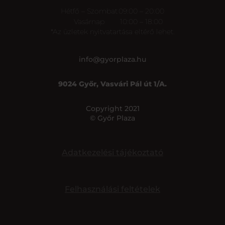
Hétfő – Szombat
09:00 – 20:00
Vasárnap
10:00 – 18:00
*Az üzletek nyitvatartása eltérő lehet.
info@gyorplaza.hu
9024 Győr, Vasvári Pál út 1/A.
Copyright 2021
© Győr Plaza
Adatkezelési tájékoztató
Felhasználási feltételek