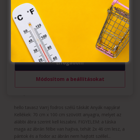
információs társadalommal összefüggő szolgáltatások
egyes kérdéseiről szóló 2001. évi CVIII. törvény, valamint
az Európai Unió előírásainak megfelelően használjuk.
Azon weblapoknak, melyek az Európai Unió országain
belül működnek, a „sütik" használatához, és ezeknek a
felhasználó számítógépén vagy egyéb eszközén történő
tárolásához a felhasználók hozzájárulását kell kérniük.
Elfogadom
Módosítom a beállításokat
Varrj fodros szélű táskát Anyák napjára!
Szerző:
Tavaszi Zsolt
|
ápr 26, 2021
|
hello tavasz
,
hello
,
hello tavasz videó
hello tavasz Varrj fodros szélű táskát Anyák napjára!
Kellékek: 70 cm x 100 cm szövött anyagra, melyet az
alábbi ábra szerint kell kiszabni. FIGYELEM: a táska
maga az ábrán félbe van hajtva, tehát 2x 46 cm lesz, a
pántok és a fodor az ábrán nem hajtott széllel...