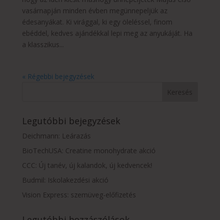
vasárnapján minden évben megünnepeljük az
édesanyákat. Ki virággal, ki egy öleléssel, finom
ebéddel, kedves ajándékkal lepi meg az anyukáját. Ha
a klasszikus...
« Régebbi bejegyzések
Legutóbbi bejegyzések
Deichmann: Leárazás
BioTechUSA: Creatine monohydrate akció
CCC: Új tanév, új kalandok, új kedvencek!
Budmil: Iskolakezdési akció
Vision Express: szemüveg-előfizetés
Legutóbbi hozzászólások