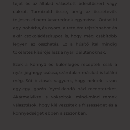
tejet és az általad választott édesítőszert vagy
cukrot. Turmixold össze, amíg az összetevők
teljesen el nem keverednek egymással. Öntsd ki
egy pohárba, és nyomj a tetejére tejszínhabot és
akár csokoládészirupot is, hogy még csábítóbb
legyen az összhatás. Ez a hűsítő ital mindig
tökéletes kísérője lesz a nyári délutánoknak.
Ezek a könnyű és különleges receptek csak a
nyári jéghegy csúcsa; számtalan másikat is találni
még. Sőt biztosak vagyunk, hogy nektek is van
egy-egy igazán ínycsiklandó házi recepteteket.
Akármelyikre is voksoltok, mind-mind remek
választások, hogy kiélvezzétek a frissességet és a
könnyedséget ebben a szezonban.