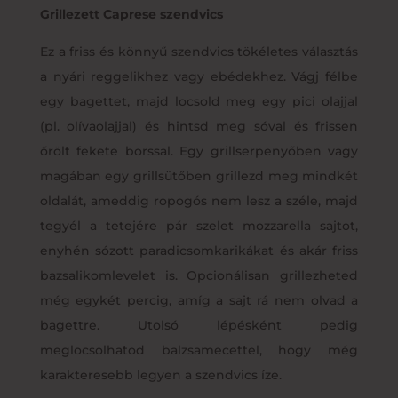
Grillezett Caprese szendvics
Ez a friss és könnyű szendvics tökéletes választás
a nyári reggelikhez vagy ebédekhez. Vágj félbe
egy bagettet, majd locsold meg egy pici olajjal
(pl. olívaolajjal) és hintsd meg sóval és frissen
őrölt fekete borssal. Egy grillserpenyőben vagy
magában egy grillsütőben grillezd meg mindkét
oldalát, ameddig ropogós nem lesz a széle, majd
tegyél a tetejére pár szelet mozzarella sajtot,
enyhén sózott paradicsomkarikákat és akár friss
bazsalikomlevelet is. Opcionálisan grillezheted
még egykét percig, amíg a sajt rá nem olvad a
bagettre. Utolsó lépésként pedig
meglocsolhatod balzsamecettel, hogy még
karakteresebb legyen a szendvics íze.