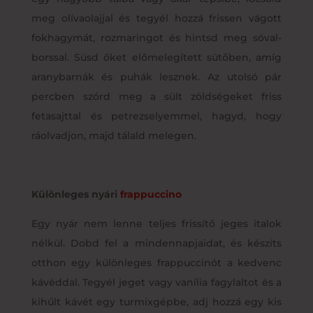
meg olívaolajjal és tegyél hozzá frissen vágott
fokhagymát, rozmaringot és hintsd meg sóval-
borssal. Süsd őket előmelegített sütőben, amíg
aranybarnák és puhák lesznek. Az utolsó pár
percben szórd meg a sült zöldségeket friss
fetasajttal és petrezselyemmel, hagyd, hogy
ráolvadjon, majd tálald melegen.
Különleges nyári
frappuccino
Egy nyár nem lenne teljes frissítő jeges italok
nélkül. Dobd fel a mindennapjaidat, és készíts
otthon egy különleges frappuccinót a kedvenc
kávéddal. Tegyél jeget vagy vanília fagylaltot és a
kihűlt kávét egy turmixgépbe, adj hozzá egy kis