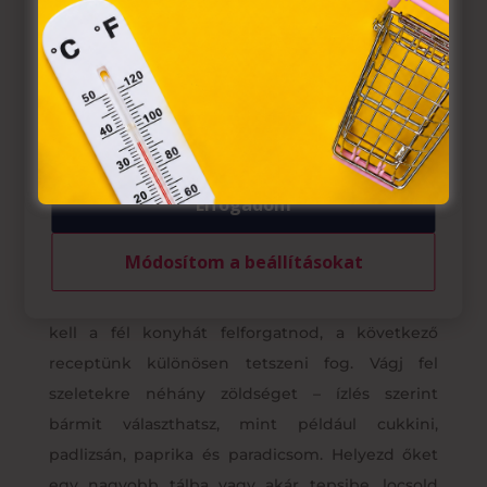
egyes kérdéseiről szóló 2001. évi CVIII. törvény, valamint
az Európai Unió előírásainak megfelelően használjuk.
Azon weblapoknak, melyek az Európai Unió országain
belül működnek, a „sütik" használatához, és ezeknek a
felhasználó számítógépén vagy egyéb eszközén történő
tárolásához a felhasználók hozzájárulását kell kérniük.
Elfogadom
Sült zöldséges tál fetasajttal
Módosítom a beállításokat
Ha valami igazi ízkavalkádra vágysz, amiért nem
kell a fél konyhát felforgatnod, a következő
receptünk különösen tetszeni fog. Vágj fel
szeletekre néhány zöldséget – ízlés szerint
bármit választhatsz, mint például cukkini,
padlizsán, paprika és paradicsom. Helyezd őket
egy nagyobb tálba vagy akár tepsibe, locsold