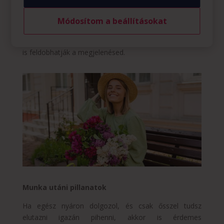
olyan szempillaspirált és szemceruzát, amik vízállóak,
nehogy elfolyjon a sminked egy nagyon meleg nap
Módosítom a beállításokat
során. Ha viszont szereted a színes összhatást, akkor
a világos árnyalatok a szemhéjra vagy az élénk rúzsok
is feldobhatják a megjelenésed.
Munka utáni pillanatok
Ha egész nyáron dolgozol, és csak ősszel tudsz
elutazni igazán pihenni, akkor is érdemes