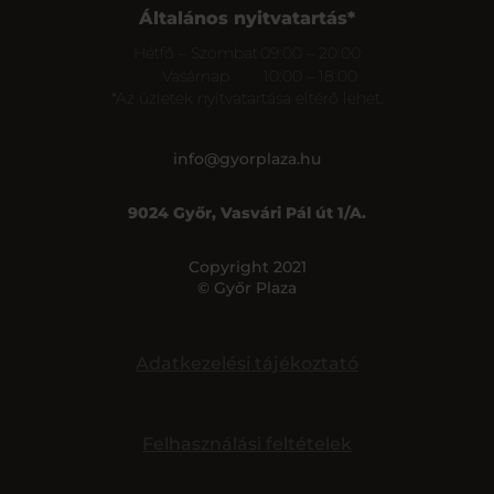
Általános nyitvatartás*
Hétfő – Szombat
09:00 – 20:00
Vasárnap
10:00 – 18:00
*Az üzletek nyitvatartása eltérő lehet.
info@gyorplaza.hu
9024 Győr, Vasvári Pál út 1/A.
Copyright 2021
© Győr Plaza
Adatkezelési tájékoztató
Felhasználási feltételek