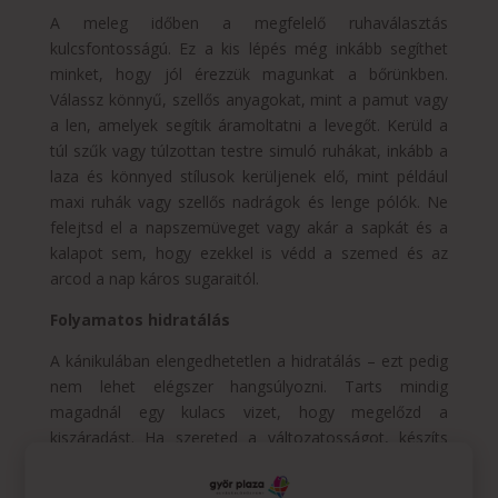
A meleg időben a megfelelő ruhaválasztás
kulcsfontosságú. Ez a kis lépés még inkább segíthet
minket, hogy jól érezzük magunkat a bőrünkben.
Válassz könnyű, szellős anyagokat, mint a pamut vagy
a len, amelyek segítik áramoltatni a levegőt. Kerüld a
túl szűk vagy túlzottan testre simuló ruhákat, inkább a
laza és könnyed stílusok kerüljenek elő, mint például
maxi ruhák vagy szellős nadrágok és lenge pólók. Ne
felejtsd el a napszemüveget vagy akár a sapkát és a
kalapot sem, hogy ezekkel is védd a szemed és az
arcod a nap káros sugaraitól.
Folyamatos hidratálás
A kánikulában elengedhetetlen a hidratálás – ezt pedig
nem lehet elégszer hangsúlyozni. Tarts mindig
magadnál egy kulacs vizet, hogy megelőzd a
kiszáradást. Ha szereted a változatosságot, készíts
magadnak frissítő italokat, mint például citromos víz
vagy limonádé valódi gyümölcsdarabokkal. Emellett a