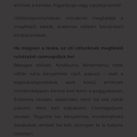
aminek a kereke, fogantyúja vagy cipzárja törött!
Üzletközpontunkban mindenki megtalálja a
megfelelő táskát, érdemes időben körülnézni
kínálatunkban.
Ha megvan a táska, az úti célunknak megfelelő
ruházatot csomagoljuk be!
Réteges öltözet, fürdőruha, fehérnemű, több
váltás ruha, kényelmes cipő, papucs – csak a
legszükségesebbek azok közül, amiknek
mindenképpen benne kell lenni a poggyászban.
Érdemes okosan, ésszerűen, nem túl sok ruhát
pakolni. Nem kell túlpakolni. Csomagoljunk
okosan. Tegyünk be kényelmes, kombinálható
darabokat, amiket ha kell, könnyen ki is tudunk
tisztítani.