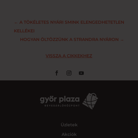
←
A TÖKÉLETES NYÁRI SMINK ELENGEDHETETLEN
KELLÉKEI
HOGYAN ÖLTÖZZÜNK A STRANDRA NYÁRON
→
VISSZA A CIKKEKHEZ
Üzletek
Akciók