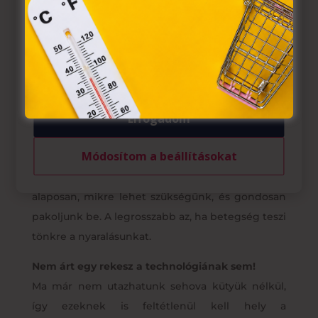
az Európai Unió előírásainak megfelelően használjuk.
Azon weblapoknak, melyek az Európai Unió országain
belül működnek, a „sütik" használatához, és ezeknek a
felhasználó számítógépén vagy egyéb eszközén történő
tárolásához a felhasználók hozzájárulását kell kérniük.
Másik fontos kisebb csomag a gyógyszerek és
elsősegélyholmik. Fájdalomcsillapítók, leégésre
krémek, állandó gyógyszerek, ragtapaszok,
Elfogadom
hasmenés/hashajtó gyógyszerek, allergia elleni
Módosítom a beállításokat
szerek, rovarriasztó, szemcseppek, zsebkendők
és női betegségek termékei. Gondoljuk át
alaposan, mikre lehet szükségünk, és gondosan
pakoljunk be. A legrosszabb az, ha betegség teszi
tönkre a nyaralásunkat.
Nem árt egy rekesz a technológiának sem!
Ma már nem utazhatunk sehova kütyük nélkül,
így ezeknek is feltétlenül kell hely a