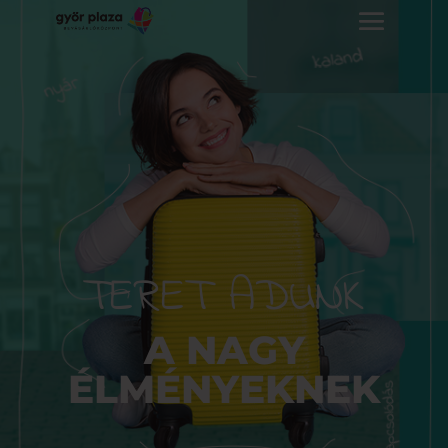
TERET ADUNK
A NAGY
ÉLMÉNYEKNEK