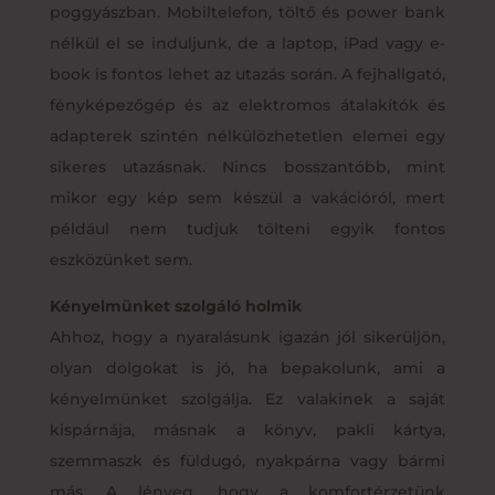
poggyászban. Mobiltelefon, töltő és power bank
nélkül el se induljunk, de a laptop, iPad vagy e-
book is fontos lehet az utazás során. A fejhallgató,
fényképezőgép és az elektromos átalakítók és
adapterek szintén nélkülözhetetlen elemei egy
sikeres utazásnak. Nincs bosszantóbb, mint
mikor egy kép sem készül a vakációról, mert
például nem tudjuk tölteni egyik fontos
eszközünket sem.
Kényelmünket szolgáló holmik
Ahhoz, hogy a nyaralásunk igazán jól sikerüljön,
olyan dolgokat is jó, ha bepakolunk, ami a
kényelmünket szolgálja. Ez valakinek a saját
kispárnája, másnak a könyv, pakli kártya,
szemmaszk és füldugó, nyakpárna vagy bármi
más. A lényeg, hogy a komfortérzetünk