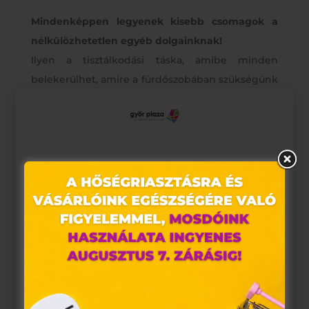
Mindenképpen legyenek kisebb csomagok a
nélkülözhetetlen egyéb dolgainknak!
Ilyen a tisztálkodási táska, amibe minden
belekerülhet, amire a fürdőszobában szükségünk
lehet: folyadékok, gélek, aeroszolok, krémek és
paszták, nedves és száraz wc-papírok. De
természetesen ide tartoznak a fésűk, csatok,
sminkcuccok, fényvédők, szemüvegek is.
Ez az oldal sütiket használ
Weboldalunkon „cookie"-kat (továbbiakban „süti")
alkalmazunk. Ezek olyan fájlok, melyek információt
tárolnak webes böngészőjében. Ehhez az Ön
hozzájárulása szükséges.
A „sütiket" az elektronikus hírközlésről szóló 2003. évi C.
törvény, az elektronikus kereskedelmi szolgáltatások, az
információs társadalommal összefüggő szolgáltatások
egyes kérdéseiről szóló 2001. évi CVIII. törvény, valamint