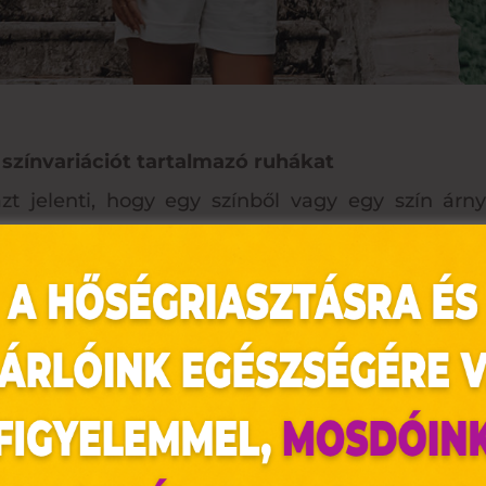
zínvariációt tartalmazó ruhákat
jelenti, hogy egy színből vagy egy szín árnya
hoz létre, és azonnal a magasság illúzióját kelti.
ivel viselőjük vékonyabbnak látszik, tovább erős
egében ez a tipp minden színhez használható, íg
blúzzal és magas sarkú cipővel biztosan meghossz