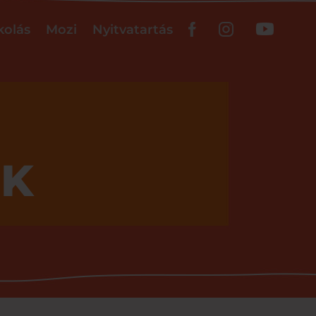
kolás
Mozi
Nyitvatartás
EK