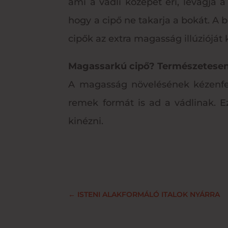
ami a vádli közepét éri, levágja 
hogy a cipő ne takarja a bokát. A b
cipők az extra magasság illúzióját k
Magassarkú cipő? Természetesen
A magasság növelésének kézenfe
remek formát is ad a vádlinak. E
kinézni.
←
ISTENI ALAKFORMÁLÓ ITALOK NYÁRRA