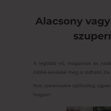
Alacsony vagy
szuper
A legtöbb nő, magasnak és nádszá
többé-kevésbé meg is oldható. De
Nos, szerencsére optikailag, ügye
hogyan: