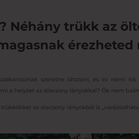
? Néhány trükk az öl
magasnak érezheted
lkarcsúnak szeretne látszani, és ez némi kis ra
 mi a helyzet az alacsony lányokkal? Ők nem tud
s trükkökkel az alacsony lányokból is ,,varázsolh