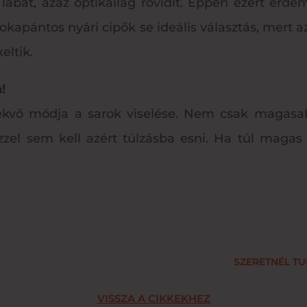
a lábat, azaz optikailag rövidít. Éppen ezért ér
okapántos nyári cipők se ideális választás, mert az 
eltik.
!
kvő módja a sarok viselése. Nem csak magasabb
zzel sem kell azért túlzásba esni. Ha túl magas 
SZERETNÉL TU
VISSZA A CIKKEKHEZ