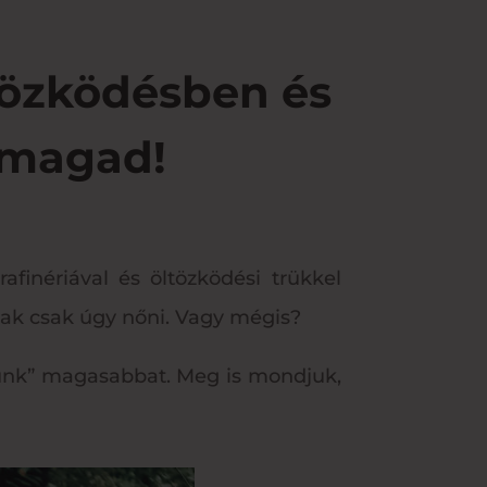
tözködésben és
 magad!
finériával és öltözködési trükkel
nak csak úgy nőni. Vagy mégis?
atunk” magasabbat. Meg is mondjuk,