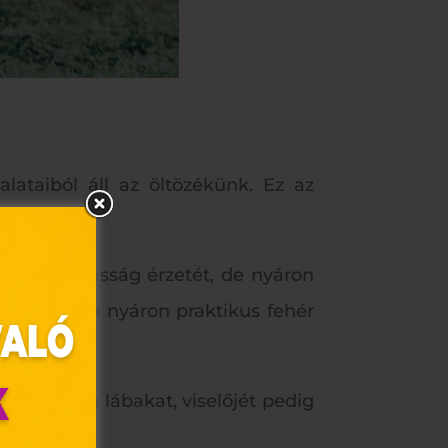
lataiból áll az öltözékünk. Ez az
ítve a magasság érzetét, de nyáron
y például a nyáron praktikus fehér
abbítja a lábakat, viselőjét pedig