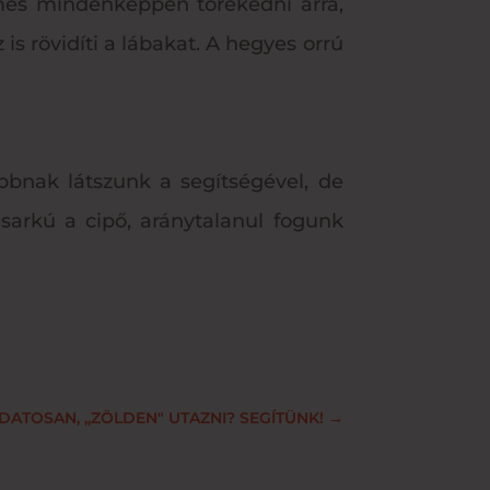
demes mindenképpen törekedni arra,
is rövidíti a lábakat. A hegyes orrú
nak látszunk a segítségével, de
sarkú a cipő, aránytalanul fogunk
DATOSAN, ,,ZÖLDEN" UTAZNI? SEGÍTÜNK!
→