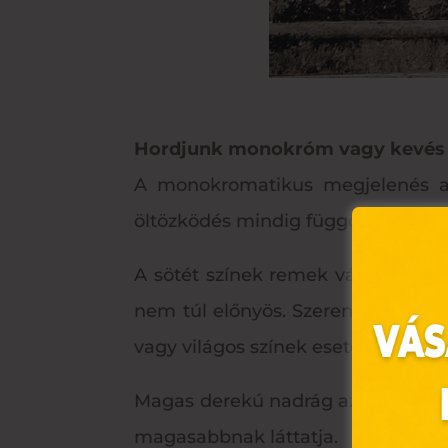
Hordjunk monokróm vagy kevés s
A monokromatikus megjelenés azt 
öltözködés mindig függőleges képet 
A sötét színek remek választás, m
nem túl előnyös. Szerencsére lény
vagy világos színek esetében is.
Magas derekú nadrág azonos színű 
magasabbnak láttatja.