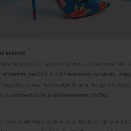
t számít!
hák beszerzése nagyon fontos az alacsony nők sz
 érdemes kerülni a túlméretezett ruhákat, még
yobb ruhát, törekedjünk arra, hogy a felvételén
 a testhezálló és a túlméretezett között.
 lányok odafigyeljenek arra, hogy a cipőjük tak