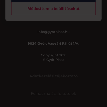
Általános nyitvatartás*
Módosítom a beállításokat
Hétfő – Szombat
09:00 – 20:00
Vasárnap
10:00 – 18:00
*Az üzletek nyitvatartása eltérő lehet.
info@gyorplaza.hu
9024 Győr, Vasvári Pál út 1/A.
Copyright 2021
© Győr Plaza
Adatkezelési tájékoztató
Felhasználási feltételek