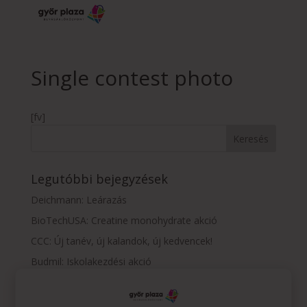
Single contest photo
[fv]
Legutóbbi bejegyzések
Deichmann: Leárazás
BioTechUSA: Creatine monohydrate akció
CCC: Új tanév, új kalandok, új kedvencek!
Budmil: Iskolakezdési akció
Vision Express: szemüveg-előfizetés