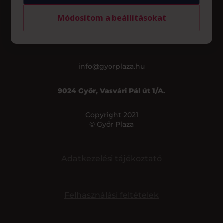
Általános nyitvatartás*
Módosítom a beállításokat
Hétfő – Szombat
09:00 – 20:00
Vasárnap
10:00 – 18:00
*Az üzletek nyitvatartása eltérő lehet.
info@gyorplaza.hu
9024 Győr, Vasvári Pál út 1/A.
Copyright 2021
© Győr Plaza
Adatkezelési tájékoztató
Felhasználási feltételek