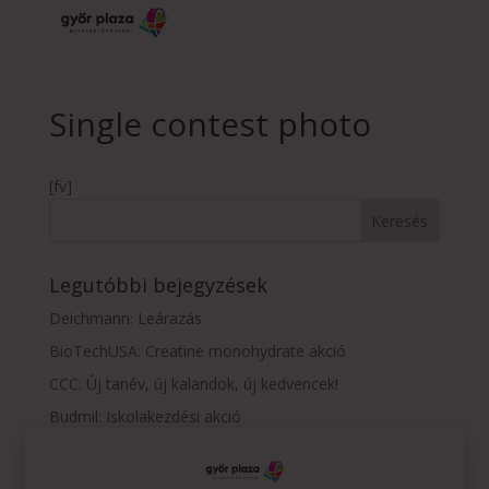
Single contest photo
[fv]
Legutóbbi bejegyzések
Deichmann: Leárazás
BioTechUSA: Creatine monohydrate akció
CCC: Új tanév, új kalandok, új kedvencek!
Budmil: Iskolakezdési akció
Vision Express: szemüveg-előfizetés