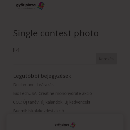
Single contest photo
[fv]
Legutóbbi bejegyzések
Deichmann: Leárazás
BioTechUSA: Creatine monohydrate akció
CCC: Új tanév, új kalandok, új kedvencek!
Budmil: Iskolakezdési akció
Vision Express: szemüveg-előfizetés