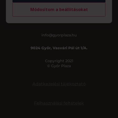
Általános nyitvatartás*
Módosítom a beállításokat
Hétfő – Szombat
09:00 – 20:00
Vasárnap
10:00 – 18:00
*Az üzletek nyitvatartása eltérő lehet.
info@gyorplaza.hu
9024 Győr, Vasvári Pál út 1/A.
Copyright 2021
© Győr Plaza
Adatkezelési tájékoztató
Felhasználási feltételek