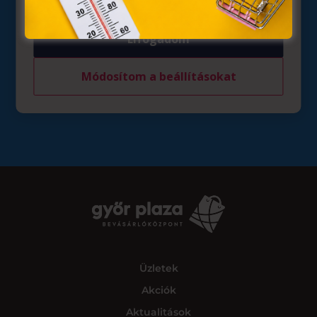
Tamási Gergely
Elfogadom
A szerencsés nyertesekkel e-mailben vesszük fel
Módosítom a beállításokat
a kapcsolatot a nyereményátvétel részleteveivel
kapcsolatban.
Üzletek
Akciók
Aktualitások