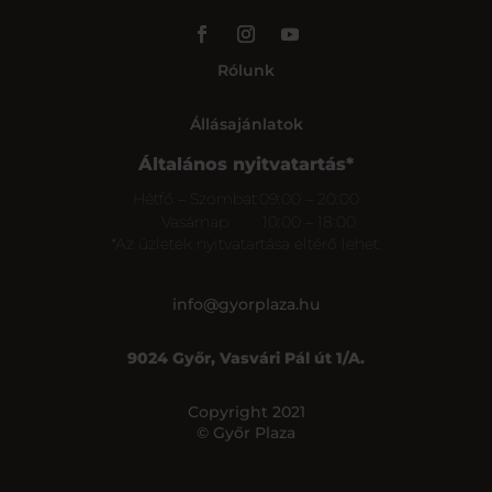
Rólunk
Állásajánlatok
Általános nyitvatartás*
Hétfő – Szombat
09:00 – 20:00
Vasárnap
10:00 – 18:00
*Az üzletek nyitvatartása eltérő lehet.
info@gyorplaza.hu
9024 Győr, Vasvári Pál út 1/A.
Copyright 2021
© Győr Plaza