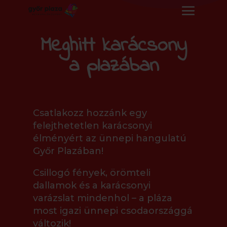
Meghitt karácsony
a plazában
Csatlakozz hozzánk egy
felejthetetlen karácsonyi
élményért az ünnepi hangulatú
Győr Plazában!
Csillogó fények, örömteli
dallamok és a karácsonyi
varázslat mindenhol – a pláza
most igazi ünnepi csodaországgá
változik!