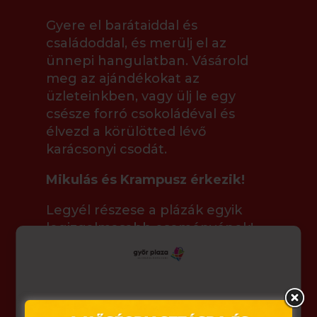
Gyere el barátaiddal és
családoddal, és merülj el az
ünnepi hangulatban. Vásárold
meg az ajándékokat az
üzleteinkben, vagy ülj le egy
csésze forró csokoládéval és
élvezd a körülötted lévő
karácsonyi csodát.
Mikulás és Krampusz érkezik!
Legyél részese a plázák egyik
legizgalmasabb eseményének!
Üdvözöld a Mikulást és
Krampuszt, akikkel személyesen
találkozhattok! Ne hagyd ki ezt a
családi élményt!
Ez az oldal sütiket használ