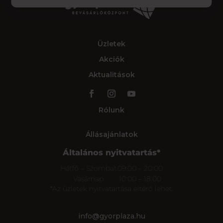
Üzletek
Akciók
Aktualitások
Rólunk
Állásajánlatok
Általános nyitvatartás*
Hétfő – Szombat
09:00 – 20:00
Vasárnap
10:00 – 18:00
*Az üzletek nyitvatartása eltérő lehet.
info@gyorplaza.hu