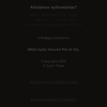
Általános nyitvatartás*
Hétfő – Szombat
09:00 – 20:00
Vasárnap
10:00 – 18:00
*Az üzletek nyitvatartása eltérő lehet.
info@gyorplaza.hu
9024 Győr, Vasvári Pál út 1/A.
Copyright 2021
© Győr Plaza
Adatkezelési tájékoztató
Felhasználási feltételek