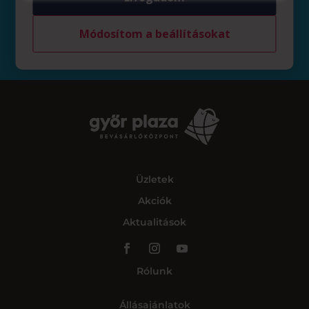
kapcsolatot a nyereményátvétel részleteveivel
kapcsolatban.
Módosítom a beállításokat
Üzletek
Akciók
Aktualitások
Rólunk
Állásajánlatok