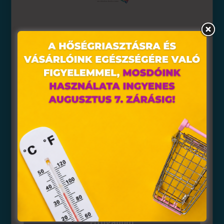
A TCL SMART TV
Ez az oldal sütiket használ
NYERTESE:
Weboldalunkon „cookie"-kat (továbbiakban „süti")
alkalmazunk. Ezek olyan fájlok, melyek információt
Boros János
tárolnak webes böngészőjében. Ehhez az Ön
hozzájárulása szükséges.
A „sütiket" az elektronikus hírközlésről szóló 2003. évi C.
törvény, az elektronikus kereskedelmi szolgáltatások, az
információs társadalommal összefüggő szolgáltatások
egyes kérdéseiről szóló 2001. évi CVIII. törvény, valamint
az Európai Unió előírásainak megfelelően használjuk.
Azon weblapoknak, melyek az Európai Unió országain
belül működnek, a „sütik" használatához, és ezeknek a
felhasználó számítógépén vagy egyéb eszközén történő
tárolásához a felhasználók hozzájárulását kell kérniük.
A szerencsés nyertesekkel e-mailben vesszük fel a
Elfogadom