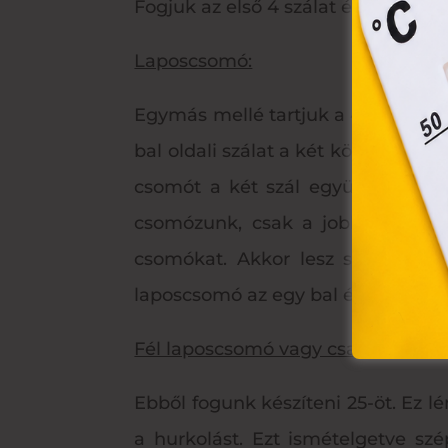
Fogjuk az első 4 szálat és azon ke
eszkö
Laposcsomó:
Egymás mellé tartjuk a 4 szálat. A 
bal oldali szálat a két középső szá
csomót a két szál együttes meghú
csomózunk, csak a jobb oldali szá
csomókat. Akkor lesz szép, ha m
laposcsomó az egy bal és egy jobb
Fél laposcsomó vagy csavartkötésn
Ebből fogunk készíteni 25-öt. Ez 
a hurkolást. Ezt ismételgetve szé