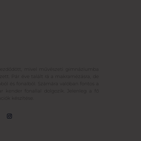
 kezdődött, mivel művészeti gimnáziumba
zett. Pár éve talált rá a makramézásra, de
ából és fonalból. Számára valóban fontos a
 kender fonallal dolgozik. Jelenleg a fő
ciók készítése.