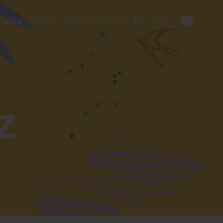
kolás
Mozi
Nyitvatartás
Z