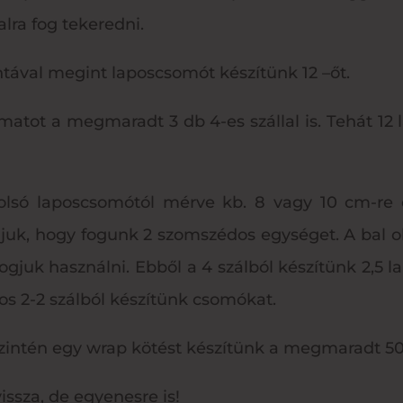
alra fog tekeredni.
ával megint laposcsomót készítünk 12 –őt.
matot a megmaradt 3 db 4-es szállal is. Tehát 12 
olsó laposcsomótól mérve kb. 8 vagy 10 cm-re ös
ljuk, hogy fogunk 2 szomszédos egységet. A bal ol
t fogjuk használni. Ebből a 4 szálból készítünk 2,5
s 2-2 szálból készítünk csomókat.
zintén egy wrap kötést készítünk a megmaradt 50
vissza, de egyenesre is!