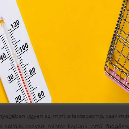
zdünk el dolgozni. Előszőr laposcsomókat fogunk ké
zén történő tárolásához a felhasználók hozzájárulását kell kérniü
Elfogadom
két középső szálat vezérszálnak hívjuk. A két széls
Módosítom a beállításokat
l fölé helyezzük keresztben, majd a jobb oldali szál
zásával felhúzzuk a vezetőszálra. Ez eddig eg
llal kezdünk, és a bal oldalival hurkolunk. Így
indig ugyan olyan erősre húzzuk meg a csomók
 oldali csomózásnak felel meg.)
ek, spirálcsomónak is hívják:
lényegében ugyan az, mint a laposcsomó, csak mind
p spirális, csavart mintát kapunk. Attól függőe