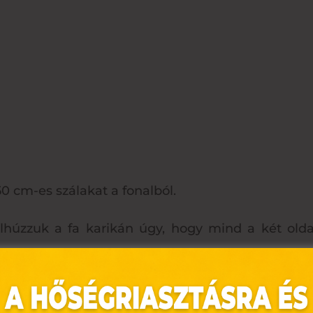
50 cm-es szálakat a fonalból.
ülhúzzuk a fa karikán úgy, hogy mind a két old
evezett wrap kötéssel fogjuk össze.