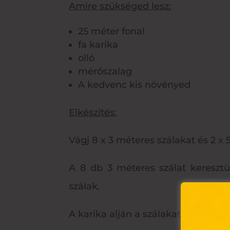
Amire szükséged lesz:
25 méter fonal
fa karika
olló
mérőszalag
A kedvenc kis növényed
Elkészítés:
Vágj 8 x 3 méteres szálakat és 2 x 
A 8 db 3 méteres szálat kereszt
szálak.
A karika alján a szálakat egy úgyn