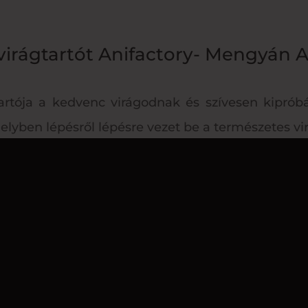
irágtartót Anifactory- Mengyán A
rtója a kedvenc virágodnak és szívesen kiprób
elyben lépésről lépésre vezet be a természetes vir