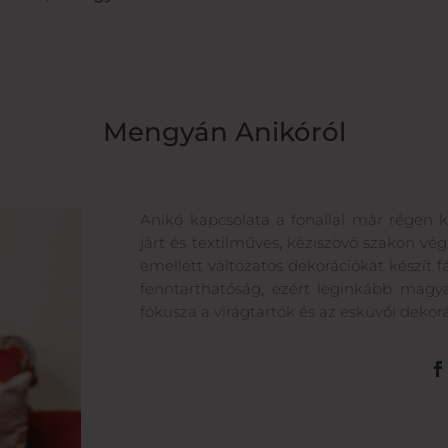
Mengyán Anikóról
Anikó kapcsolata a fonallal már régen
járt és textilműves, kéziszövő szakon vég
emellett változatos dekorációkat készít f
fenntarthatóság, ezért leginkább magyar
fókusza a virágtartók és az esküvői dekorá