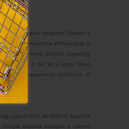
szíteni.
k.
ő szállal fogunk dolgozni. Először a
at hátulról átvezetve áthurkoljuk. A
y fél laposcsomó. Ezután ugyanígy
 váltogatva a bal és a jobb oldali
at. 12 laposcsomót készítünk. (1
ig ugyan arról az oldalról kezdjük
n, melyik oldalról kezdjük a csomó