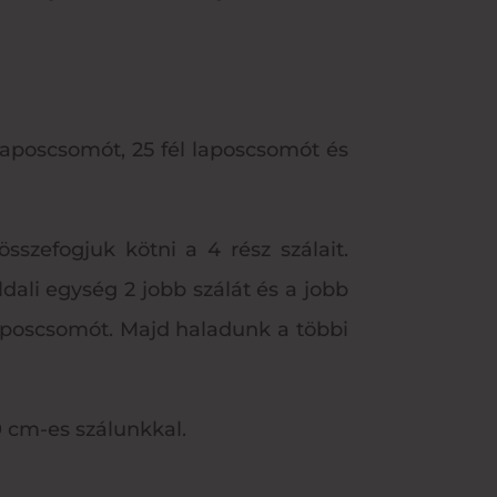
laposcsomót, 25 fél laposcsomót és
szefogjuk kötni a 4 rész szálait.
dali egység 2 jobb szálát és a jobb
 laposcsomót. Majd haladunk a többi
 cm-es szálunkkal.