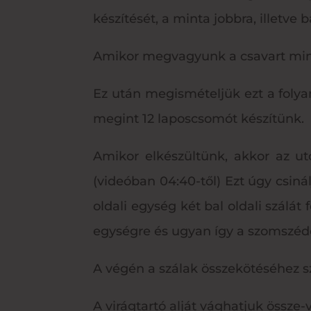
készítését, a minta jobbra, illetve b
Amikor megvagyunk a csavart mint
Ez után megismételjük ezt a folya
megint 12 laposcsomót készítünk.
Amikor elkészültünk, akkor az ut
(videóban 04:40-től) Ezt úgy csiná
oldali egység két bal oldali szálá
egységre és ugyan így a szomszédo
A végén a szálak összekötéséhez s
A virágtartó alját vághatjuk össze-