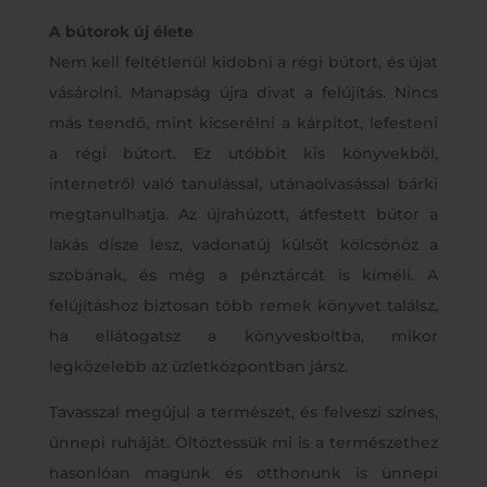
A bútorok új élete
Nem kell feltétlenül kidobni a régi bútort, és újat
vásárolni. Manapság újra divat a felújítás. Nincs
más teendő, mint kicserélni a kárpitot, lefesteni
a régi bútort. Ez utóbbit kis könyvekből,
internetről való tanulással, utánaolvasással bárki
megtanulhatja. Az újrahúzott, átfestett bútor a
lakás dísze lesz, vadonatúj külsőt kölcsönöz a
szobának, és még a pénztárcát is kíméli. A
felújításhoz biztosan több remek könyvet találsz,
ha ellátogatsz a könyvesboltba, mikor
legközelebb az üzletközpontban jársz.
Tavasszal megújul a természet, és felveszi színes,
ünnepi ruháját. Öltöztessük mi is a természethez
hasonlóan magunk és otthonunk is ünnepi