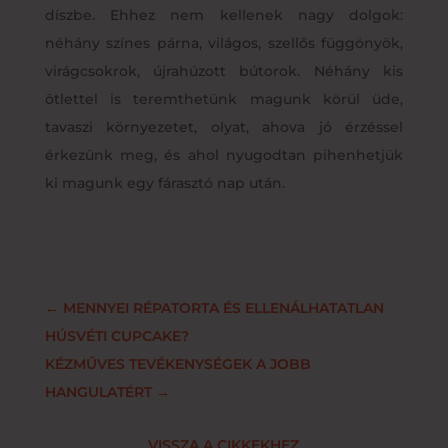
díszbe. Ehhez nem kellenek nagy dolgok:
néhány színes párna, világos, szellős függönyök,
virágcsokrok, újrahúzott bútorok. Néhány kis
ötlettel is teremthetünk magunk körül üde,
tavaszi környezetet, olyat, ahova jó érzéssel
érkezünk meg, és ahol nyugodtan pihenhetjük
ki magunk egy fárasztó nap után.
←
MENNYEI RÉPATORTA ÉS ELLENÁLHATATLAN
HÚSVÉTI CUPCAKE?
KÉZMŰVES TEVÉKENYSÉGEK A JOBB
HANGULATÉRT
→
VISSZA A CIKKEKHEZ