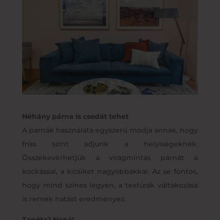
Néhány párna is csodát tehet
A párnák használata egyszerű módja annak, hogy
friss színt adjunk a helyiségeknek.
Összekeverhetjük a virágmintás párnát a
kockással, a kicsiket nagyobbakkal. Az se fontos,
hogy mind színes legyen, a textúrák váltakozása
is remek hatást eredményez.
Tapéta? Naná!