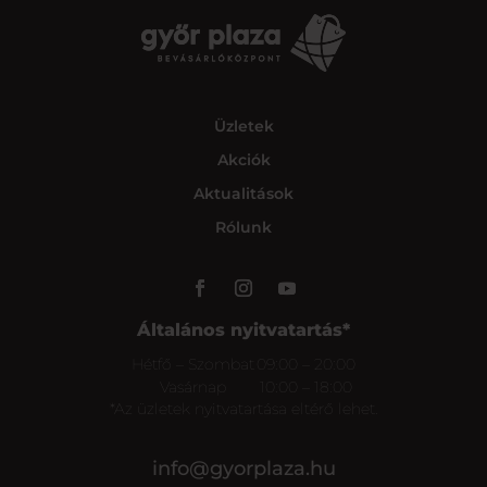
Üzletek
Akciók
Aktualitások
Rólunk
Általános nyitvatartás*
Hétfő – Szombat
09:00 – 20:00
Vasárnap
10:00 – 18:00
*Az üzletek nyitvatartása eltérő lehet.
info@gyorplaza.hu