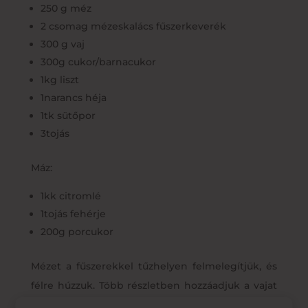
250 g méz
2 csomag mézeskalács fűszerkeverék
300 g vaj
300g cukor/barnacukor
1kg liszt
1narancs héja
1tk sütőpor
3tojás
Máz:
1kk citromlé
1tojás fehérje
200g porcukor
Mézet a fűszerekkel tűzhelyen felmelegítjük, és
félre húzzuk. Több részletben hozzáadjuk a vajat
és félretesszük hűlni. Tojásokat a cukorral