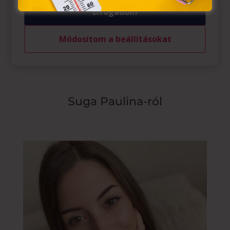
Elfogadom
réteget. Sziromcsővel fodrokat nyomkodhatunk,
mintázott terülő mázba pedig márványos mintát
Módosítom a beállításokat
kaphatunk. Instagramon nézz körbe ötletekért,
várjuk az alkotásokat
Suga Paulina-ról