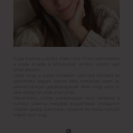
Suga Paulina cukrász, több mint 10 éve szenvedélye
a sütés. Imádja a kihívásokat, amikor valami újat
lehet alkotni.
Célja, hogy a sütés mindenki számára elérhető és
szerethető legyen, bátran bele merjenek vágni és
sikerélménnyel gazdagodjanak. Akár még azok is,
akik eddig kerülték a konyhát.
Oktatóként, online workshopjain teszi lehetővé a
cukrász szakma mélyebb elsajátítását. Instagram
oldalán pedig számtalan receptet és hozzá tartozó
videót oszt meg.