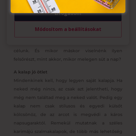
ruházat. Minden üzletben, így nálunk az
Elfogadom
üzletközpontban is kaphatóak váll nélküli felsők,
amik elegánsak, nőiesek. Nyáron egyébként is
Módosítom a beállításokat
törekszünk arra, hogy a bőrünk levegőzzön,
ezekben a nőies felsőkben pedig el is érjük a
célunk. És mikor máskor viselnénk ilyen
felsőrészt, mint akkor, mikor melegen süt a nap?
A kalap jó ötlet
Mindenkinek kell, hogy legyen saját kalapja. Ha
neked még nincs, az csak azt jelentheti, hogy
még nem találtad meg a neked valót. Pedig egy
kalap nem csak stílusos és egyedi külsőt
kölcsönöz, de az arcot is megvédi a káros
napsugaraktól. Remekül mutatnak a széles
karimájú szalmakalapok, de több más lehetőség