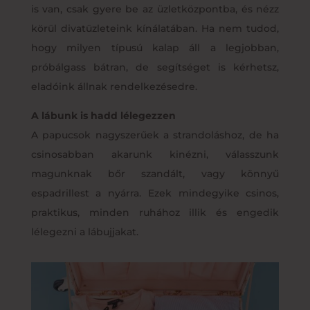
is van, csak gyere be az üzletközpontba, és nézz
körül divatüzleteink kínálatában. Ha nem tudod,
hogy milyen típusú kalap áll a legjobban,
próbálgass bátran, de segítséget is kérhetsz,
eladóink állnak rendelkezésedre.
A lábunk is hadd lélegezzen
A papucsok nagyszerűek a strandoláshoz, de ha
csinosabban akarunk kinézni, válasszunk
magunknak bőr szandált, vagy könnyű
espadrillest a nyárra. Ezek mindegyike csinos,
praktikus, minden ruhához illik és engedik
lélegezni a lábujjakat.