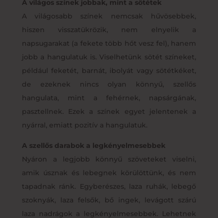
A világos színek jobbak, mint a sötétek
A világosabb színek nemcsak hűvösebbek,
hiszen visszatükrözik, nem elnyelik a
napsugarakat (a fekete több hőt vesz fel), hanem
jobb a hangulatuk is. Viselhetünk sötét színeket,
például feketét, barnát, ibolyát vagy sötétkéket,
de ezeknek nincs olyan könnyű, szellős
hangulata, mint a fehérnek, napsárgának,
pasztellnek. Ezek a színek egyet jelentenek a
nyárral, emiatt pozitív a hangulatuk.
A szellős darabok a legkényelmesebbek
Nyáron a legjobb könnyű szöveteket viselni,
amik úsznak és lebegnek körülöttünk, és nem
tapadnak ránk. Egyberészes, laza ruhák, lebegő
szoknyák, laza felsők, bő ingek, levágott szárú
laza nadrágok a legkényelmesebbek. Lehetnek