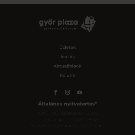
Üzletek
Akciók
Aktualitások
Rólunk
Általános nyitvatartás*
Hétfő – Szombat
09:00 – 20:00
Vasárnap
10:00 – 18:00
*Az üzletek nyitvatartása eltérő lehet.