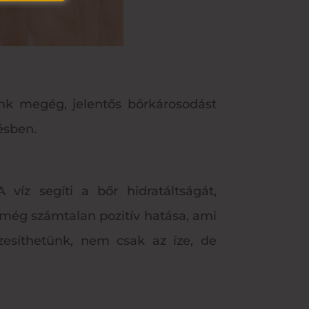
k megég, jelentős bőrkárosodást
ésben.
víz segíti a bőr hidratáltságát,
még számtalan pozitív hatása, ami
ízesíthetünk, nem csak az íze, de