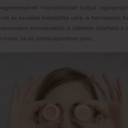
egjelenésének helyreállítását tudjuk egyszerű
né és kevésbé hidratálttá válik. A hámlasztás fo
 Szerencsére bőrradírokból is többféle található 
ó mellé, ha az üzletközpontban jársz.