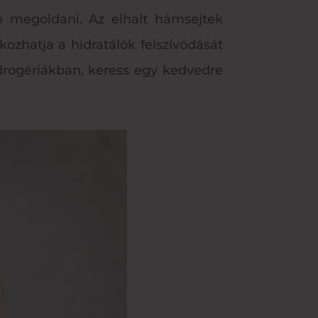
en megoldani. Az elhalt hámsejtek
kozhatja a hidratálók felszívódását
a drogériákban, keress egy kedvedre