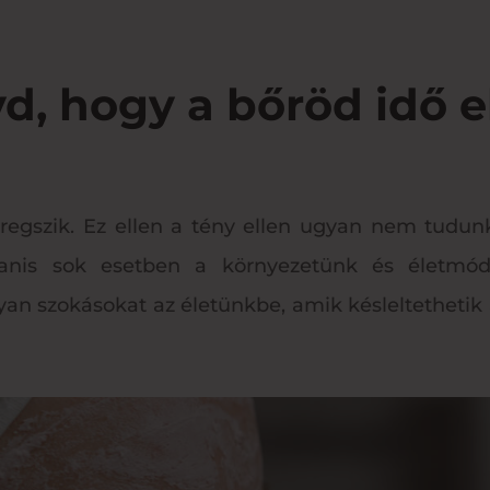
yd, hogy a bőröd idő e
egszik. Ez ellen a tény ellen ugyan nem tudun
gyanis sok esetben a környezetünk és életmódu
n szokásokat az életünkbe, amik késleltethetik az