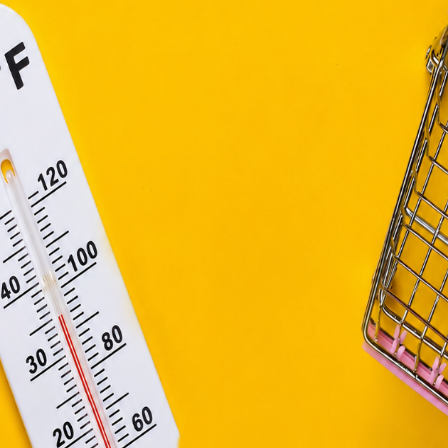
efüggő szolgáltatások egyes kérdéseiről szóló 2001. évi C
ny, valamint az Európai Unió előírásainak megfelelően használjuk
apoknak, melyek az Európai Unió országain belül működnek, a „s
nálatához, és ezeknek a felhasználó számítógépén vagy 
zén történő tárolásához a felhasználók hozzájárulását kell kérniü
Elfogadom
Módosítom a beállításokat