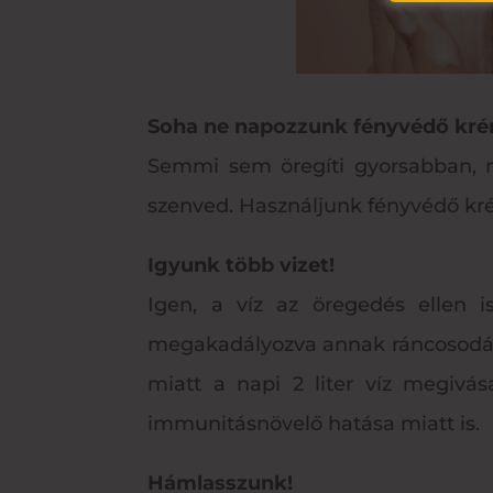
Soha ne napozzunk fényvédő kré
Semmi sem öregíti gyorsabban, 
szenved. Használjunk fényvédő kré
Igyunk több vizet!
Igen, a víz az öregedés ellen i
megakadályozva annak ráncosodásá
miatt a napi 2 liter víz megivás
immunitásnövelő hatása miatt is.
Hámlasszunk!