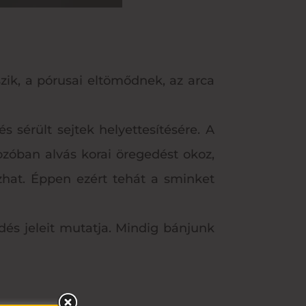
ik, a pórusai eltömődnek, az arca
s sérült sejtek helyettesítésére. A
zóban alvás korai öregedést okoz,
zhat. Éppen ezért tehát a sminket
dés jeleit mutatja. Mindig bánjunk