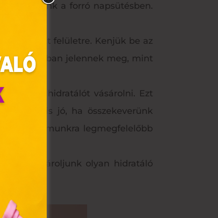
 kint voltunk a forró napsütésben.
szennyezett felületre. Kenjük be az
egesen lassabban jelennek meg, mint
inőségű hidratálót vásárolni. Ezt
lykor az is jó, ha összekeverünk
k meg a számunkra legmegfelelőbb
olyan
rmál? Vásároljunk olyan hidratáló
az Ön
y, az
ommal