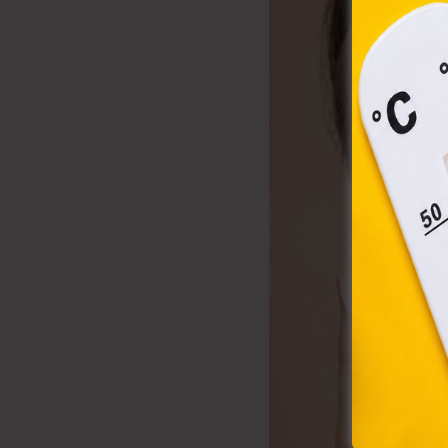
össz
törvé
webl
hasz
eszkö