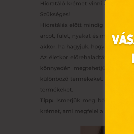
Hidratáló krémet vinni a bőrre ép
Szükséges!
Hidratálás előtt mindig tisztítsuk
arcot, fület, nyakat és mellkast. 
akkor, ha hagyjuk, hogy a bőrünk k
Az életkor előrehaladtával és am
könnyedén megtehetjük bármelyik
Ez 
különböző termékeket. Ezért bát
termékeket.
Webo
Tipp:
Ismerjük meg bőrünk típusát
fájl
hozz
krémet, ami megfelel a bőrtípusu
A „s
elek