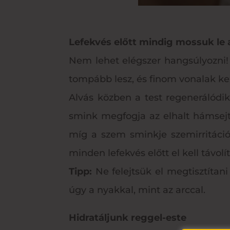
Lefekvés előtt mindig mossuk le 
Nem lehet elégszer hangsúlyozni!
tompább lesz, és finom vonalak ke
Alvás közben a test regenerálódik,
smink megfogja az elhalt hámsejt
míg a szem sminkje szemirritáció
minden lefekvés előtt el kell távolít
Tipp:
Ne felejtsük el megtisztítan
úgy a nyakkal, mint az arccal.
Hidratáljunk reggel-este