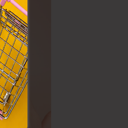
VIII.
. Azon
ütik"
egyéb
k.