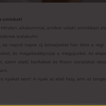
a sminket!
 Minden alkalommal, amikor valaki sminkben alsz
zdenek kialakulni.
 és napról napra új bőrsejteket hoz létre a régi é
eket, és megakadályozza a megújulást. Az alapo
t, szem alatti karikákat és finom vonalakat oko
ani.
i a nyakat sem! A nyak az első hely, ami az örege