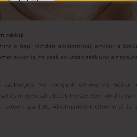
m nélkül
mint a nap! Minden alkalommal, amikor a bőrün
met akkor is, ha csak az utcán sétálunk a napsüt
s szükséges! Ne menjünk sehova víz nélkül. A 
t és megereszkedését. Persze ezen kívül is van 
a erősen ajánlott. Alkalmanként citrommal is 