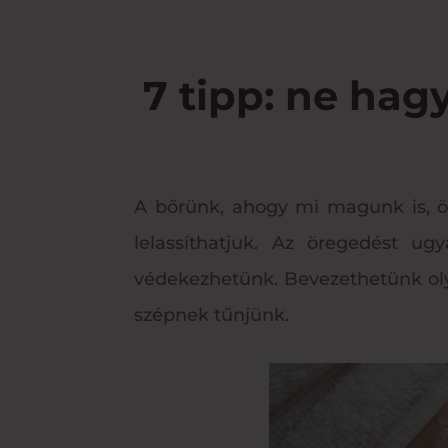
7 tipp: ne hag
A bőrünk, ahogy mi magunk is, ör
lelassíthatjuk. Az öregedést u
védekezhetünk. Bevezethetünk olya
szépnek tűnjünk.