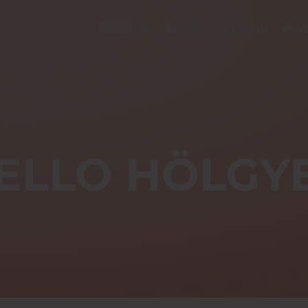
Üzletek
Akciók
Rólunk
Par
ELLO HÖLGY