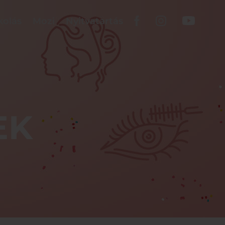
kolás
Mozi
Nyitvatartás
EK