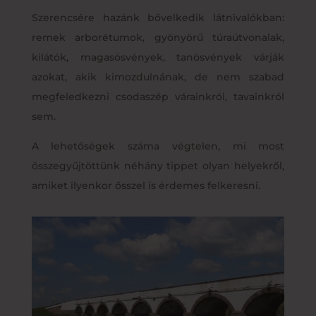
Szerencsére hazánk bővelkedik látnivalókban:
remek arborétumok, gyönyörű túraútvonalak,
kilátók, magasösvények, tanösvények várják
azokat, akik kimozdulnának, de nem szabad
megfeledkezni csodaszép várainkról, tavainkról
sem.
A lehetőségek száma végtelen, mi most
összegyűjtöttünk néhány tippet olyan helyekről,
amiket ilyenkor ősszel is érdemes felkeresni.