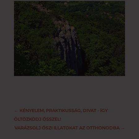
←
KÉNYELEM, PRAKTIKUSSÁG, DIVAT - ÍGY
ÖLTÖZKÖDJ ŐSSZEL!
VARÁZSOLJ ŐSZI ILLATOKAT AZ OTTHONODBA
→