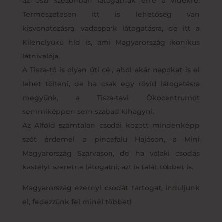
az őszi szezonban látogatnak erre a vidékre.
Természetesen itt is lehetőség van
kisvonatozásra, vadaspark látogatásra, de itt a
Kilenclyukú híd is, ami Magyarország ikonikus
látnivalója.
A Tisza-tó is olyan úti cél, ahol akár napokat is el
lehet tölteni, de ha csak egy rövid látogatásra
megyünk, a Tisza-tavi Ökocentrumot
semmiképpen sem szabad kihagyni.
Az Alföld számtalan csodái között mindenképp
szót érdemel a pincefalu Hajóson, a Mini
Magyarország Szarvason, de ha valaki csodás
kastélyt szeretne látogatni, azt is talál, többet is.
Magyarország ezernyi csodát tartogat, induljunk
el, fedezzünk fel minél többet!