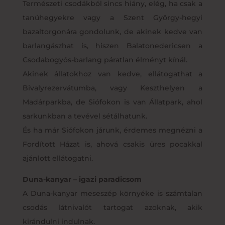
Természeti csodákból sincs hiány, elég, ha csak a
tanúhegyekre vagy a Szent György-hegyi
bazaltorgonára gondolunk, de akinek kedve van
barlangászhat is, hiszen Balatonedericsen a
Csodabogyós-barlang páratlan élményt kínál.
Akinek állatokhoz van kedve, ellátogathat a
Bivalyrezervátumba, vagy Keszthelyen a
Madárparkba, de Siófokon is van Állatpark, ahol
sarkunkban a tevével sétálhatunk.
És ha már Siófokon járunk, érdemes megnézni a
Fordított Házat is, ahová csakis üres pocakkal
ajánlott ellátogatni.
Duna-kanyar – igazi paradicsom
A Duna-kanyar meseszép környéke is számtalan
csodás látnivalót tartogat azoknak, akik
kirándulni indulnak.