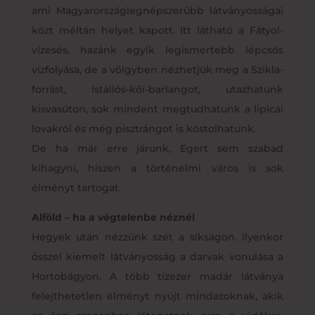
ami Magyarországlegnépszerűbb látványosságai
közt méltán helyet kapott. Itt látható a Fátyol-
vízesés, hazánk egyik legismertebb lépcsős
vízfolyása, de a völgyben nézhetjük meg a Szikla-
forrást, Istállós-kői-barlangot, utazhatunk
kisvasúton, sok mindent megtudhatunk a lipicai
lovakról és még pisztrángot is kóstolhatunk.
De ha már erre járunk, Egert sem szabad
kihagyni, hiszen a történelmi város is sok
élményt tartogat.
Alföld – ha a végtelenbe néznél
Hegyek után nézzünk szét a síkságon. Ilyenkor
ősszel kiemelt látványosság a darvak vonulása a
Hortobágyon. A több tízezer madár látványa
felejthetetlen élményt nyújt mindazoknak, akik