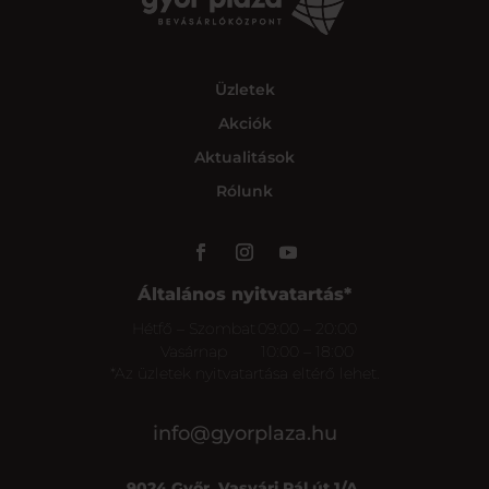
Üzletek
Akciók
Aktualitások
Rólunk
Általános nyitvatartás*
Hétfő – Szombat
09:00 – 20:00
Vasárnap
10:00 – 18:00
*Az üzletek nyitvatartása eltérő lehet.
info@gyorplaza.hu
9024 Győr, Vasvári Pál út 1/A.