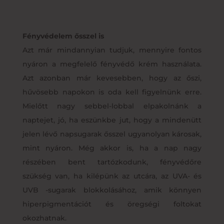
Fényvédelem ősszel is
Azt már mindannyian tudjuk, mennyire fontos
nyáron a megfelelő fényvédő krém használata.
Azt azonban már kevesebben, hogy az őszi,
hűvösebb napokon is oda kell figyelnünk erre.
Mielőtt nagy sebbel-lobbal elpakolnánk a
naptejet, jó, ha eszünkbe jut, hogy a mindenütt
jelen lévő napsugarak ősszel ugyanolyan károsak,
mint nyáron. Még akkor is, ha a nap nagy
részében bent tartózkodunk, fényvédőre
szükség van, ha kilépünk az utcára, az UVA- és
UVB -sugarak blokkolásához, amik könnyen
hiperpigmentációt és öregségi foltokat
okozhatnak.