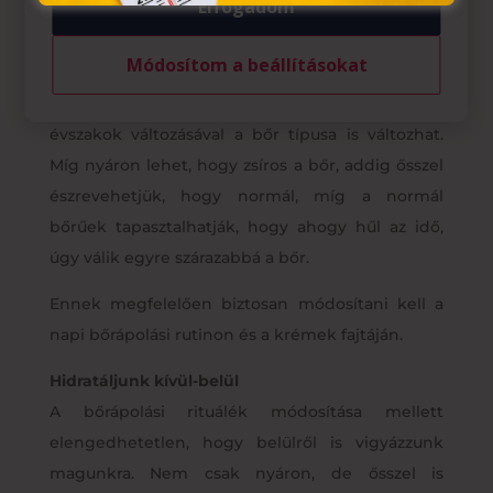
Elfogadom
Módosítom a beállításokat
Változik az évszak – változhat a bőr
A bőrápolásnál fontos észben tartani, hogy az
évszakok változásával a bőr típusa is változhat.
Míg nyáron lehet, hogy zsíros a bőr, addig ősszel
észrevehetjük, hogy normál, míg a normál
bőrűek tapasztalhatják, hogy ahogy hűl az idő,
úgy válik egyre szárazabbá a bőr.
Ennek megfelelően biztosan módosítani kell a
napi bőrápolási rutinon és a krémek fajtáján.
Hidratáljunk kívül-belül
A bőrápolási rituálék módosítása mellett
elengedhetetlen, hogy belülről is vigyázzunk
magunkra. Nem csak nyáron, de ősszel is