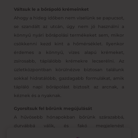
Váltsuk le a bőrápoló krémeinket
Ahogy a hideg időben nem viselünk se papucsot,
se szandált az utcán, úgy nem jó használni a
könnyű nyári bőrápolási termékeket sem, mikor
csökkenni kezd kint a hőmérséklet. Ilyenkor
érdemes a könnyű, vizes alapú krémeket,
zsírosabb, táplálóbb krémekre lecserélni. Az
üzletközpontban körülnézve biztosan találunk
sokkal hidratálóbb, gazdagabb formulákat, amik
tápláló napi bőrápolást biztosít az arcnak, a
kéznek és a nyaknak.
Gyorsítsuk fel bőrünk megújulását
A hűvösebb hónapokban bőrünk szárazabbá,
durvábbá válik, és fakó megjelenést
kölcsönözhet nekünk. Ha nem hámlasztunk