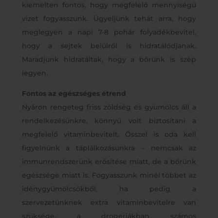
kiemelten fontos, hogy megfelelő mennyiségű
vizet fogyasszunk. Ügyeljünk tehát arra, hogy
meglegyen a napi 7-8 pohár folyadékbevitel,
hogy a sejtek belülről is hidratálódjanak.
Maradjunk hidratáltak, hogy a bőrünk is szép
legyen.
Fontos az egészséges étrend
Nyáron rengeteg friss zöldség és gyümölcs áll a
rendelkezésünkre, könnyű volt biztosítani a
megfelelő vitaminbevitelt. Ősszel is oda kell
figyelnünk a táplálkozásunkra – nemcsak az
immunrendszerünk erősítése miatt, de a bőrünk
egészsége miatt is. Fogyasszunk minél többet az
idénygyümölcsökből, ha pedig a
szervezetünknek extra vitaminbevitelre van
szüksége, a drogériákban számos