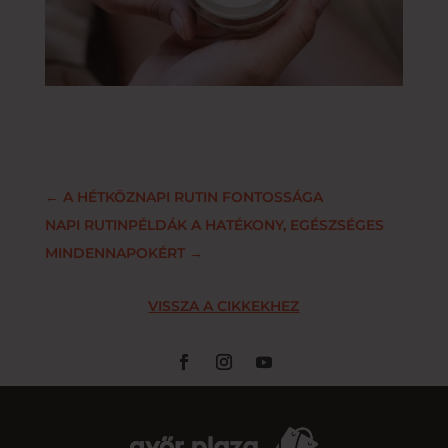
←
A HÉTKÖZNAPI RUTIN FONTOSSÁGA
NAPI RUTINPÉLDÁK A HATÉKONY, EGÉSZSÉGES
MINDENNAPOKÉRT
→
VISSZA A CIKKEKHEZ